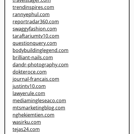
travelstager.com
trendinspires.com
rannyephul.com
reportradar360.com
swaggyfashion.com
taraftariumtv10.com
questionquery.com
bodybuildinglegend.com
brilliant-nails.com
dandr-photography.com
dokteroce.com
journal-francais.com
justintv10.com
lawyerule.com
mediamingleseaco.com
mtsmarketingblog.com
nghekiemtien.com
wasirku.com
tejas24.com