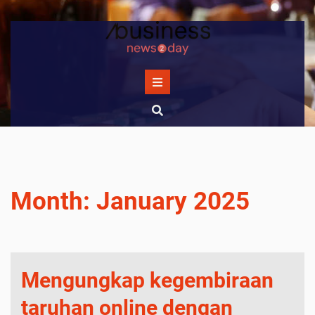
Skip
to
content
Month:
January 2025
Mengungkap kegembiraan
taruhan online dengan