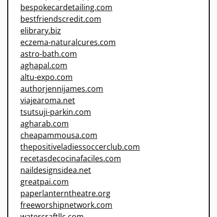
bespokecardetailing.com
bestfriendscredit.com
elibrary.biz
eczema-naturalcures.com
astro-bath.com
aghapal.com
altu-expo.com
authorjennijames.com
viajearoma.net
tsutsuji-parkin.com
agharab.com
cheapammousa.com
thepositiveladiessoccerclub.com
recetasdecocinafaciles.com
naildesignsidea.net
greatpai.com
paperlanterntheatre.org
freeworshipnetwork.com
watercraftllc.com