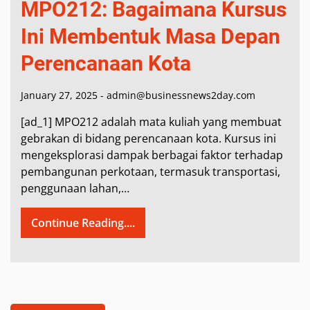
MPO212: Bagaimana Kursus
Ini Membentuk Masa Depan
Perencanaan Kota
January 27, 2025
-
admin@businessnews2day.com
[ad_1] MPO212 adalah mata kuliah yang membuat
gebrakan di bidang perencanaan kota. Kursus ini
mengeksplorasi dampak berbagai faktor terhadap
pembangunan perkotaan, termasuk transportasi,
penggunaan lahan,…
Continue Reading....