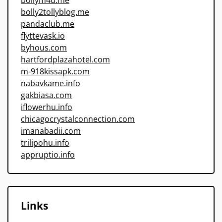
bollym4u.me
bolly2tollyblog.me
pandaclub.me
flyttevask.io
byhous.com
hartfordplazahotel.com
m-918kissapk.com
nabavkame.info
gakbiasa.com
iflowerhu.info
chicagocrystalconnection.com
imanabadii.com
trilipohu.info
appruptio.info
Links