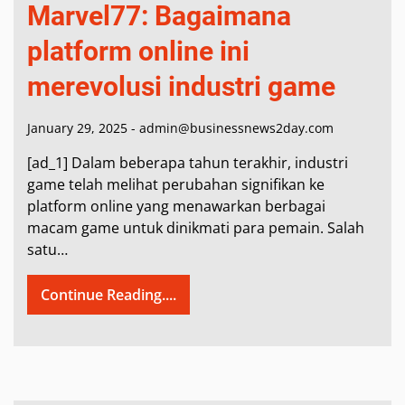
Marvel77: Bagaimana
platform online ini
merevolusi industri game
January 29, 2025
-
admin@businessnews2day.com
[ad_1] Dalam beberapa tahun terakhir, industri
game telah melihat perubahan signifikan ke
platform online yang menawarkan berbagai
macam game untuk dinikmati para pemain. Salah
satu…
Continue Reading....