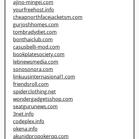
ajino-mingei.com
yourfreehost.info
cheapnorthfacejacketsm.com
gurjoshhomes.com
tombradydiet.com
bonthaiclub.com
casusbelli-mod.com
bookplatesociety.com
lebnewsmedia.com
sonosonora.com
linkuusinternasional1.com
friendsroll.com
spiderclothing.net
wondergadgetsshop.com
seatgurunews.com
3net.info
codeplex.info
okena.info
akunidpropokerqq.com