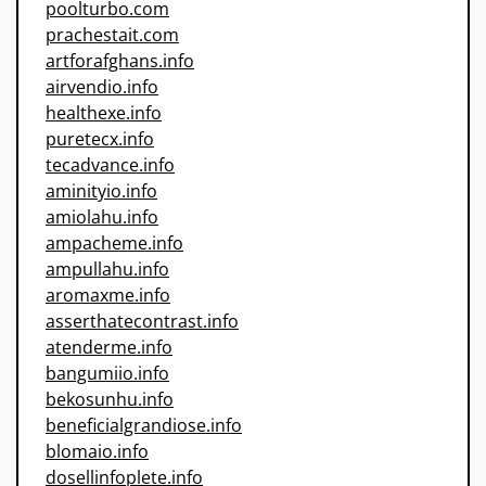
poolturbo.com
prachestait.com
artforafghans.info
airvendio.info
healthexe.info
puretecx.info
tecadvance.info
aminityio.info
amiolahu.info
ampacheme.info
ampullahu.info
aromaxme.info
asserthatecontrast.info
atenderme.info
bangumiio.info
bekosunhu.info
beneficialgrandiose.info
blomaio.info
dosellinfoplete.info