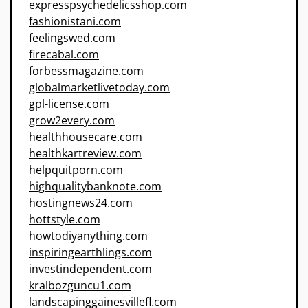
expresspsychedelicsshop.com
fashionistani.com
feelingswed.com
firecabal.com
forbessmagazine.com
globalmarketlivetoday.com
gpl-license.com
grow2every.com
healthhousecare.com
healthkartreview.com
helpquitporn.com
highqualitybanknote.com
hostingnews24.com
hottstyle.com
howtodiyanything.com
inspiringearthlings.com
investindependent.com
kralbozguncu1.com
landscapinggainesvillefl.com