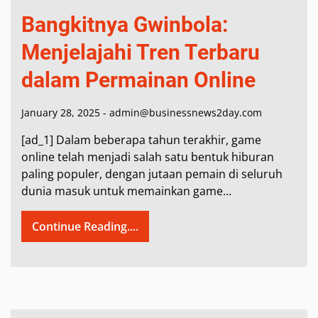
Bangkitnya Gwinbola:
Menjelajahi Tren Terbaru
dalam Permainan Online
January 28, 2025
-
admin@businessnews2day.com
[ad_1] Dalam beberapa tahun terakhir, game
online telah menjadi salah satu bentuk hiburan
paling populer, dengan jutaan pemain di seluruh
dunia masuk untuk memainkan game…
Continue Reading....