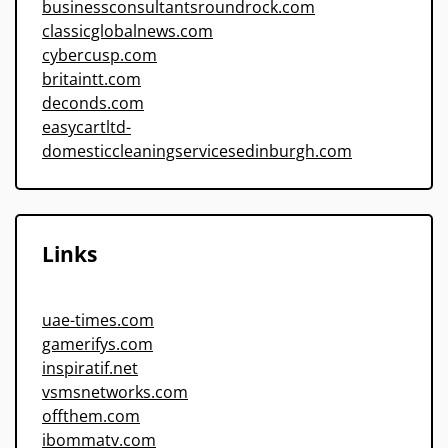
businessconsultantsroundrock.com
classicglobalnews.com
cybercusp.com
britaintt.com
deconds.com
easycartltd-
domesticcleaningservicesedinburgh.com
Links
uae-times.com
gamerifys.com
inspiratif.net
vsmsnetworks.com
offthem.com
ibommatv.com