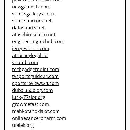
newgamestv.com
sportsgallerys.com
sportsmirrors.net
datasports.net
atasehirescortu.net
engineeringtechub.com
jerryescorts.com
attorneylegal.co
voomb.com
techgadgetpoint.com
tvsportsguide24.com
sportsreviews24.com
dubai360blog.com
lucky77slot.org
growmefast.com
mahkotahokislot.com
onlinecancerpharm.com
ufalek.org