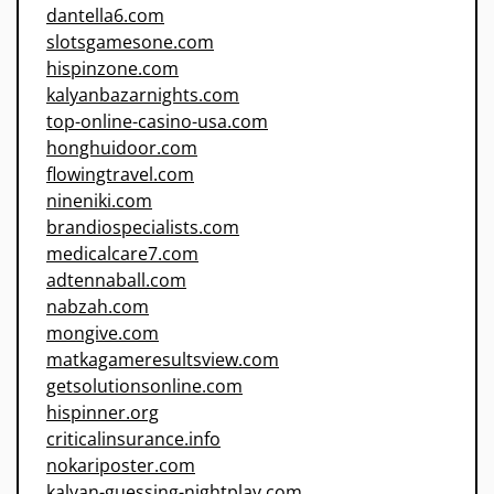
dantella6.com
slotsgamesone.com
hispinzone.com
kalyanbazarnights.com
top-online-casino-usa.com
honghuidoor.com
flowingtravel.com
nineniki.com
brandiospecialists.com
medicalcare7.com
adtennaball.com
nabzah.com
mongive.com
matkagameresultsview.com
getsolutionsonline.com
hispinner.org
criticalinsurance.info
nokariposter.com
kalyan-guessing-nightplay.com