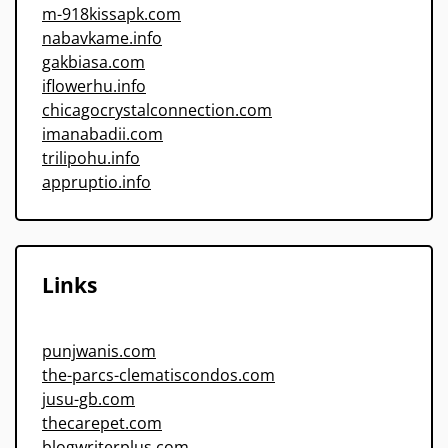
m-918kissapk.com
nabavkame.info
gakbiasa.com
iflowerhu.info
chicagocrystalconnection.com
imanabadii.com
trilipohu.info
appruptio.info
Links
punjwanis.com
the-parcs-clematiscondos.com
jusu-gb.com
thecarepet.com
blogwriterplus.com