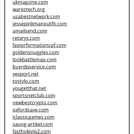
ukmagzine.com
wareztech.org
usabestnetwork.com
jessepinkmanoutfit.com
umailsend.com
retarys.com
fasterformationcpf.com
goldensnuggles.com
lookbattlemap.com
buyrdpservice.com
yesport.net
tostylo.com
yougetthat.net
sportsnetclub.com
newbestcrypto.com
oxfordsave.com
iclassicgames.com
saung-artikel.com
fasthokivip2.com