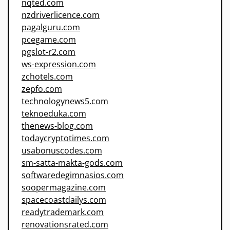
nqted.com
nzdriverlicence.com
pagalguru.com
pcegame.com
pgslot-r2.com
ws-expression.com
zchotels.com
zepfo.com
technologynews5.com
teknoeduka.com
thenews-blog.com
todaycryptotimes.com
usabonuscodes.com
sm-satta-makta-gods.com
softwaredegimnasios.com
soopermagazine.com
spacecoastdailys.com
readytrademark.com
renovationsrated.com