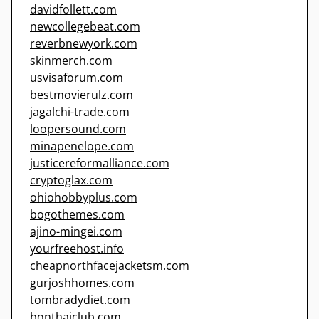
davidfollett.com
newcollegebeat.com
reverbnewyork.com
skinmerch.com
usvisaforum.com
bestmovierulz.com
jagalchi-trade.com
loopersound.com
minapenelope.com
justicereformalliance.com
cryptoglax.com
ohiohobbyplus.com
bogothemes.com
ajino-mingei.com
yourfreehost.info
cheapnorthfacejacketsm.com
gurjoshhomes.com
tombradydiet.com
bonthaiclub.com