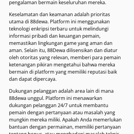
pengalaman bermain keseluruhan mereka.
Keselamatan dan keamanan adalah prioritas
utama di 88dewa. Platform ini menggunakan
teknologi enkripsi terbaru untuk melindungi
informasi pribadi dan keuangan pemain,
memastikan lingkungan game yang aman dan
aman. Selain itu, 88Dewa dilisensikan dan diatur
oleh otoritas yang relevan, memberi para pemain
ketenangan pikiran mengetahui bahwa mereka
bermain di platform yang memiliki reputasi baik
dan dapat dipercaya.
Dukungan pelanggan adalah area lain di mana
88dewa unggul. Platform ini menawarkan
dukungan pelanggan 24/7 untuk membantu
pemain dengan pertanyaan atau masalah yang
mungkin mereka miliki. Apakah Anda memerlukan
bantuan dengan permainan, memiliki pertanyaan