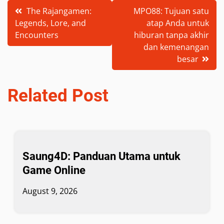
Post
The Rajangamen:
MPO88: Tujuan satu
Legends, Lore, and
atap Anda untuk
navigation
Encounters
hiburan tanpa akhir
dan kemenangan
besar
Related Post
Saung4D: Panduan Utama untuk
Game Online
August 9, 2026