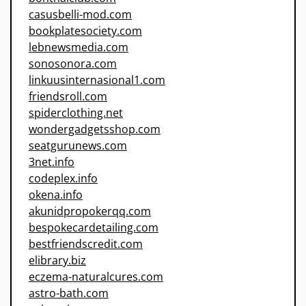
casusbelli-mod.com
bookplatesociety.com
lebnewsmedia.com
sonosonora.com
linkuusinternasional1.com
friendsroll.com
spiderclothing.net
wondergadgetsshop.com
seatgurunews.com
3net.info
codeplex.info
okena.info
akunidpropokerqq.com
bespokecardetailing.com
bestfriendscredit.com
elibrary.biz
eczema-naturalcures.com
astro-bath.com