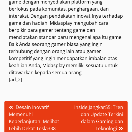
game dengan menyediakan platform yang
berfokus pada komunitas, penghargaan, dan
interaksi. Dengan pendekatan inovatifnya terhadap
game dan hadiah, Midasplay mengubah cara
berpikir para gamer tentang game dan
menciptakan standar baru mengenai apa itu game.
Baik Anda seorang gamer biasa yang ingin
terhubung dengan orang lain atau gamer
kompetitif yang ingin mendapatkan imbalan atas
keahlian Anda, Midasplay memiliki sesuatu untuk
ditawarkan kepada semua orang.
[ad_2]
Post
Desain Inovatif
Inside Jangkar55: Tren
Memenuhi
dan Update Terkini
navigation
Keberlanjutan: Melihat
dalam Gaming dan
Lebih Dekat Tesla338
Teknologi