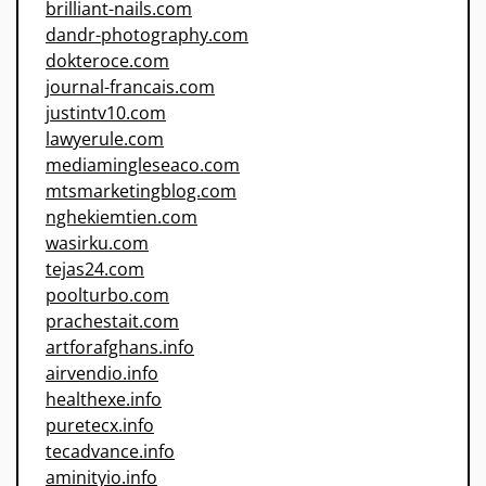
brilliant-nails.com
dandr-photography.com
dokteroce.com
journal-francais.com
justintv10.com
lawyerule.com
mediamingleseaco.com
mtsmarketingblog.com
nghekiemtien.com
wasirku.com
tejas24.com
poolturbo.com
prachestait.com
artforafghans.info
airvendio.info
healthexe.info
puretecx.info
tecadvance.info
aminityio.info