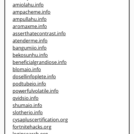
amiolahu.info
ampacheme.info
ampullahu.info
aromaxme.info
asserthatecontrast.info
atenderme.info
bangumiio.info
bekosunhu.info
beneficialgrandiose.info
blomaio.info
dosellinfoplete.info
podtubeio.info
powerfulvolatile.info
qvidsio.info
shumaio.info
slotherio.info
cysapluscertification.org
fortnitehacks.org