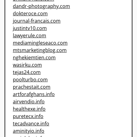
dandr-photography.com
dokteroce.com
journal-francais.com
justintv10.com
lawyerule.com
mediamingleseaco.com
mtsmarketingblog.com
nghekiemtien.com
wasirku.com
tejas24.com
poolturbo.com
prachestait.com
artforafghans.info
airvendio.info
healthexe.info
puretecx.info
tecadvance.info
aminityio.info