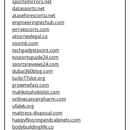
sportsmirrors.net
datasports.net
atasehirescortu.net
engineeringtechub.com
jerryescorts.com
attorneylegal.co
voomb.com
techgadgetpoint.com
tvsportsguide24.com
sportsreviews24.com
dubai360blog.com
lucky77slot.org
growmefast.com
mahkotahokislot.com
onlinecancerpharm.com
ufalek.org
mattress-disposal.com
happyflooringandcabinets.com
bodybuildinglife.co