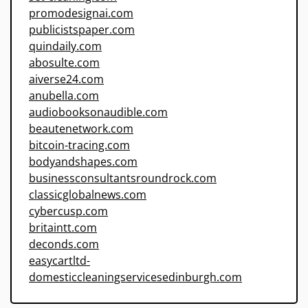
promodesignai.com
publicistspaper.com
quindaily.com
abosulte.com
aiverse24.com
anubella.com
audiobooksonaudible.com
beautenetwork.com
bitcoin-tracing.com
bodyandshapes.com
businessconsultantsroundrock.com
classicglobalnews.com
cybercusp.com
britaintt.com
deconds.com
easycartltd-
domesticcleaningservicesedinburgh.com