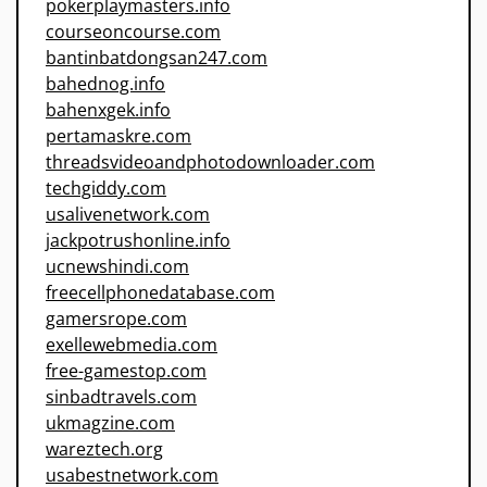
pokerplaymasters.info
courseoncourse.com
bantinbatdongsan247.com
bahednog.info
bahenxgek.info
pertamaskre.com
threadsvideoandphotodownloader.com
techgiddy.com
usalivenetwork.com
jackpotrushonline.info
ucnewshindi.com
freecellphonedatabase.com
gamersrope.com
exellewebmedia.com
free-gamestop.com
sinbadtravels.com
ukmagzine.com
wareztech.org
usabestnetwork.com