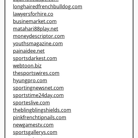
longhairedfrenchbulldog.com
lawyersforhire.co
businemarket.com
matahari88play.net
moneydescriptor.com
youthsmagazine.com
painaidee.net
sportsdarkest.com
webtoon.biz
thesportswires.com
hyungpro.com
sportingnewsnet.com
sportstime24day.com
sporteslive.com
theblingblingshields.com
pinkfrenchtipnails.com
newgamestv.com
sportsgallerys.com