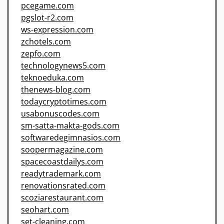
pcegame.com
pgslot-r2.com
ws-expression.com
zchotels.com
zepfo.com
technologynews5.com
teknoeduka.com
thenews-blog.com
todaycryptotimes.com
usabonuscodes.com
sm-satta-makta-gods.com
softwaredegimnasios.com
soopermagazine.com
spacecoastdailys.com
readytrademark.com
renovationsrated.com
scoziarestaurant.com
seohart.com
set-cleaning.com