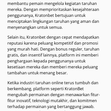
membantu pemain mengelola kegiatan taruhan
mereka. Dengan memprioritaskan kesejahteraan
penggunanya, Kratonbet bertujuan untuk
menciptakan lingkungan taruhan yang aman dan
menyenangkan untuk semua.
Selain itu, Kratonbet dengan cepat mendapatkan
reputasi karena peluang kompetitif dan promosi
yang murah hati. Dengan bonus reguler, taruhan
gratis, dan insentif lainnya, platform ini memberi
penghargaan kepada penggunanya untuk
kesetiaan mereka dan memberi mereka peluang
tambahan untuk menang besar.
Ketika industri taruhan online terus tumbuh dan
berkembang, platform seperti KratonBet
mengubah permainan dengan menawarkan fitur-
fitur inovatif, teknologi mutakhir, dan komitmen
terhadap permainan yang bertanggung jawab.