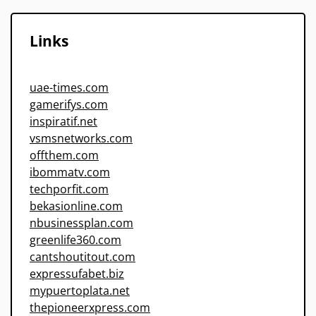
Links
uae-times.com
gamerifys.com
inspiratif.net
vsmsnetworks.com
offthem.com
ibommatv.com
techporfit.com
bekasionline.com
nbusinessplan.com
greenlife360.com
cantshoutitout.com
expressufabet.biz
mypuertoplata.net
thepioneerxpress.com