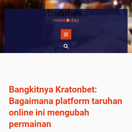
Skip
to
content
Bangkitnya Kratonbet:
Bagaimana platform taruhan
online ini mengubah
permainan