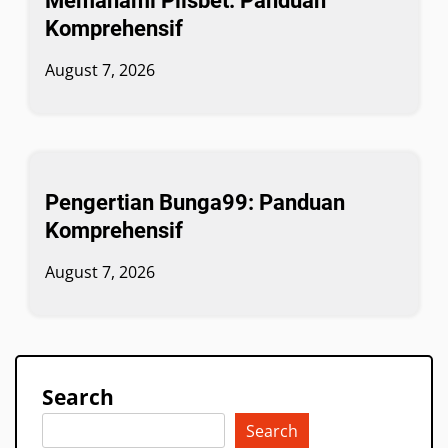
Memahami Plisbet: Panduan
Komprehensif
August 7, 2026
Pengertian Bunga99: Panduan
Komprehensif
August 7, 2026
Search
Search