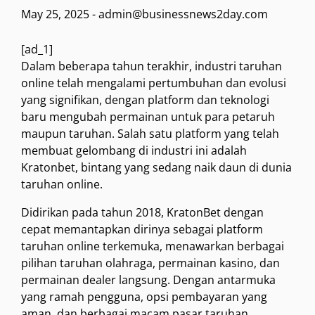
May 25, 2025
-
admin@businessnews2day.com
[ad_1]
Dalam beberapa tahun terakhir, industri taruhan
online telah mengalami pertumbuhan dan evolusi
yang signifikan, dengan platform dan teknologi
baru mengubah permainan untuk para petaruh
maupun taruhan. Salah satu platform yang telah
membuat gelombang di industri ini adalah
Kratonbet, bintang yang sedang naik daun di dunia
taruhan online.
Didirikan pada tahun 2018, KratonBet dengan
cepat memantapkan dirinya sebagai platform
taruhan online terkemuka, menawarkan berbagai
pilihan taruhan olahraga, permainan kasino, dan
permainan dealer langsung. Dengan antarmuka
yang ramah pengguna, opsi pembayaran yang
aman, dan berbagai macam pasar taruhan,