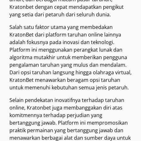
Kratonbet dengan cepat mendapatkan pengikut
yang setia dari petaruh dari seluruh dunia.
Salah satu faktor utama yang membedakan
KratonBet dari platform taruhan online lainnya
adalah fokusnya pada inovasi dan teknologi.
Platform ini menggunakan perangkat lunak dan
algoritma mutakhir untuk memberikan pengguna
pengalaman taruhan yang mulus dan mendalam.
Dari opsi taruhan langsung hingga olahraga virtual,
KratonBet menawarkan beragam opsi taruhan
untuk memenuhi kebutuhan semua jenis petaruh.
Selain pendekatan inovatifnya terhadap taruhan
online, Kratonbet juga membanggakan diri atas
komitmennya terhadap perjudian yang
bertanggung jawab. Platform ini mempromosikan
praktik permainan yang bertanggung jawab dan
menawarkan berbagai alat dan sumber daya untuk