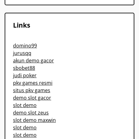
Links
domino99
jurusqq
akun demo gacor
sbobet88
judi poker
pkv games resmi
situs pkv games
demo slot gacor
slot demo
demo slot zeus
slot demo maxwin
slot demo
slot demo