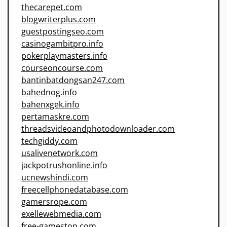
thecarepet.com
blogwriterplus.com
guestpostingseo.com
casinogambitpro.info
pokerplaymasters.info
courseoncourse.com
bantinbatdongsan247.com
bahednog.info
bahenxgek.info
pertamaskre.com
threadsvideoandphotodownloader.com
techgiddy.com
usalivenetwork.com
jackpotrushonline.info
ucnewshindi.com
freecellphonedatabase.com
gamersrope.com
exellewebmedia.com
free-gamestop.com