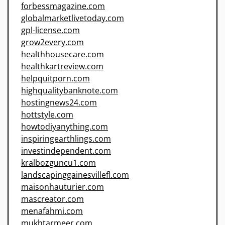
forbessmagazine.com
globalmarketlivetoday.com
gpl-license.com
grow2every.com
healthhousecare.com
healthkartreview.com
helpquitporn.com
highqualitybanknote.com
hostingnews24.com
hottstyle.com
howtodiyanything.com
inspiringearthlings.com
investindependent.com
kralbozguncu1.com
landscapinggainesvillefl.com
maisonhauturier.com
mascreator.com
menafahmi.com
mukhtarmeer.com