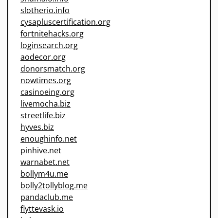
slotherio.info
cysapluscertification.org
fortnitehacks.org
loginsearch.org
aodecor.org
donorsmatch.org
nowtimes.org
casinoeing.org
livemocha.biz
streetlife.biz
hyves.biz
enoughinfo.net
pinhive.net
warnabet.net
bollym4u.me
bolly2tollyblog.me
pandaclub.me
flyttevask.io