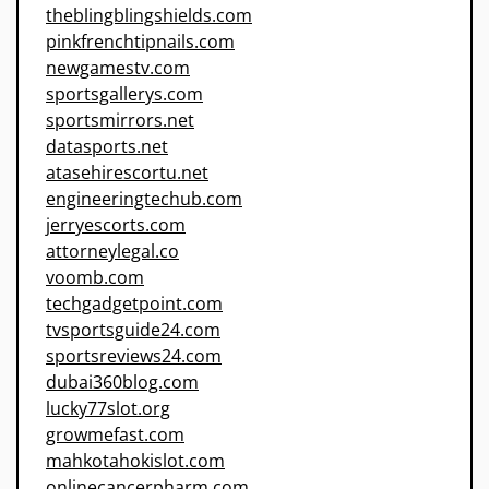
theblingblingshields.com
pinkfrenchtipnails.com
newgamestv.com
sportsgallerys.com
sportsmirrors.net
datasports.net
atasehirescortu.net
engineeringtechub.com
jerryescorts.com
attorneylegal.co
voomb.com
techgadgetpoint.com
tvsportsguide24.com
sportsreviews24.com
dubai360blog.com
lucky77slot.org
growmefast.com
mahkotahokislot.com
onlinecancerpharm.com