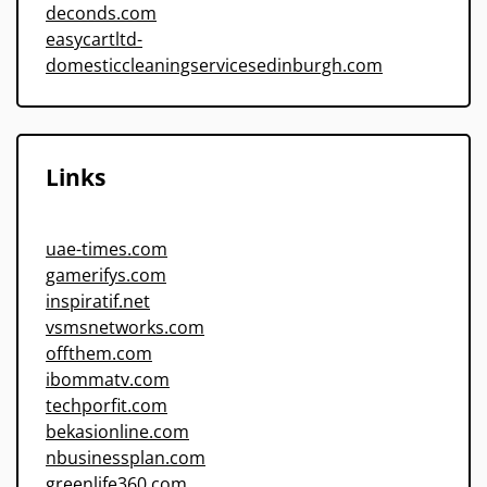
deconds.com
easycartltd-
domesticcleaningservicesedinburgh.com
Links
uae-times.com
gamerifys.com
inspiratif.net
vsmsnetworks.com
offthem.com
ibommatv.com
techporfit.com
bekasionline.com
nbusinessplan.com
greenlife360.com