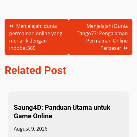
Post
Menjelajahi dunia
Menjelajahi Dunia
permainan online yang
Tango77: Pengalaman
navigation
menarik dengan
Permainan Online
indobet365
Terbesar
Related Post
Saung4D: Panduan Utama untuk
Game Online
August 9, 2026