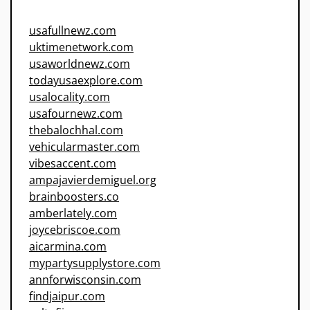
usafullnewz.com
uktimenetwork.com
usaworldnewz.com
todayusaexplore.com
usalocality.com
usafournewz.com
thebalochhal.com
vehicularmaster.com
vibesaccent.com
ampajavierdemiguel.org
brainboosters.co
amberlately.com
joycebriscoe.com
aicarmina.com
mypartysupplystore.com
annforwisconsin.com
findjaipur.com