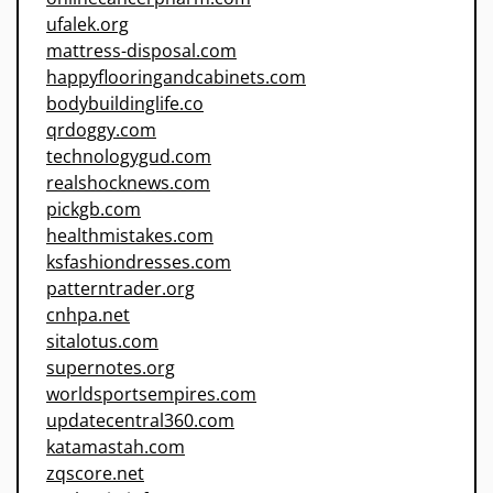
ufalek.org
mattress-disposal.com
happyflooringandcabinets.com
bodybuildinglife.co
qrdoggy.com
technologygud.com
realshocknews.com
pickgb.com
healthmistakes.com
ksfashiondresses.com
patterntrader.org
cnhpa.net
sitalotus.com
supernotes.org
worldsportsempires.com
updatecentral360.com
katamastah.com
zqscore.net