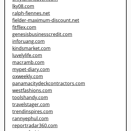
lky08.com
ralph-fiennes.net
fielder-maximum-discount.net
fitfllex.com
genesisbusinesscredit.com
inforuang.com
kindsmarket.com
luvelylife.com
macramb.com
mypet-diary.com
oxweekly.com
panamacitydeckcontractors.com
westfashions.com
toolshandy.com
travelstager.com
trendinspires.com
rannyephul.com
reportradar360.com