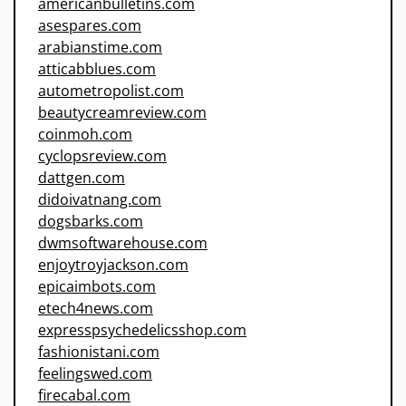
americanbulletins.com
asespares.com
arabianstime.com
atticabblues.com
autometropolist.com
beautycreamreview.com
coinmoh.com
cyclopsreview.com
dattgen.com
didoivatnang.com
dogsbarks.com
dwmsoftwarehouse.com
enjoytroyjackson.com
epicaimbots.com
etech4news.com
expresspsychedelicsshop.com
fashionistani.com
feelingswed.com
firecabal.com