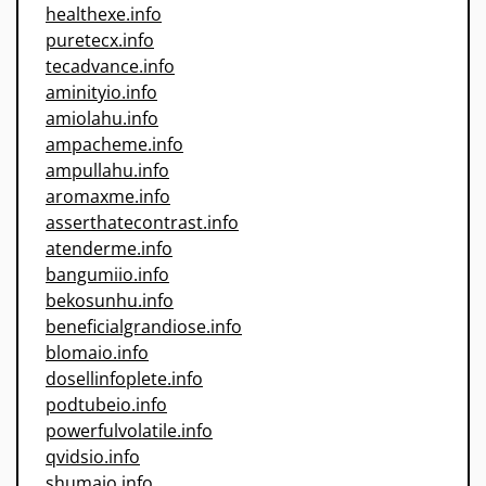
healthexe.info
puretecx.info
tecadvance.info
aminityio.info
amiolahu.info
ampacheme.info
ampullahu.info
aromaxme.info
asserthatecontrast.info
atenderme.info
bangumiio.info
bekosunhu.info
beneficialgrandiose.info
blomaio.info
dosellinfoplete.info
podtubeio.info
powerfulvolatile.info
qvidsio.info
shumaio.info