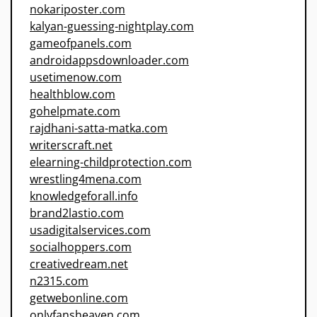
nokariposter.com
kalyan-guessing-nightplay.com
gameofpanels.com
androidappsdownloader.com
usetimenow.com
healthblow.com
gohelpmate.com
rajdhani-satta-matka.com
writerscraft.net
elearning-childprotection.com
wrestling4mena.com
knowledgeforall.info
brand2lastio.com
usadigitalservices.com
socialhoppers.com
creativedream.net
n2315.com
getwebonline.com
onlyfansheaven.com