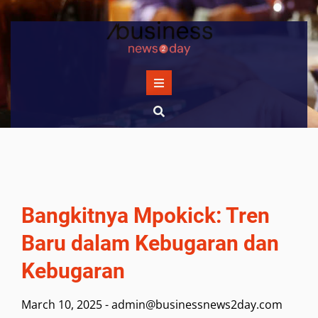
Skip
to
content
Bangkitnya Mpokick: Tren
Baru dalam Kebugaran dan
Kebugaran
March 10, 2025
-
admin@businessnews2day.com