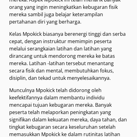
orang yang ingin meningkatkan kebugaran fisik
mereka sambil juga belajar keterampilan
pertahanan diri yang berharga.
Kelas Mpokick biasanya berenergi tinggi dan serba
cepat, dengan instruktur memimpin peserta
melalui serangkaian latihan dan latihan yang
dirancang untuk mendorong mereka ke batas
mereka. Latihan -latihan tersebut menantang
secara fisik dan mental, membutuhkan fokus,
disiplin, dan tekad untuk menyelesaikannya.
Munculnya Mpokick telah didorong oleh
keefektifannya dalam membantu individu
mencapai tujuan kebugaran mereka. Banyak
peserta telah melaporkan peningkatan yang
signifikan dalam kekuatan mereka, daya tahan, dan
tingkat kebugaran secara keseluruhan setelah
memasukkan Mpokick ke dalam rutinitas latihan