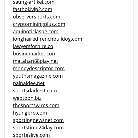
saung-artikel.com
fasthokivip2.com
observersports.com
cryptominingplus.com
aquinoticiaspe.com
longhairedfrenchbulldog.com
lawyersforhire.co
businemarket.com
matahari88play.net
moneydescriptor.com
youthsmagazine.com
painaidee.net
sportsdarkest.com
webtoon.biz
thesportswires.com
hyungpro.com
sportingnewsnet.com
sportstime24day.com
sporteslive.com