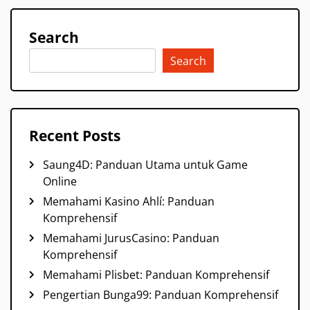
Search
Search
Recent Posts
Saung4D: Panduan Utama untuk Game
Online
Memahami Kasino Ahlí: Panduan
Komprehensif
Memahami JurusCasino: Panduan
Komprehensif
Memahami Plisbet: Panduan Komprehensif
Pengertian Bunga99: Panduan Komprehensif