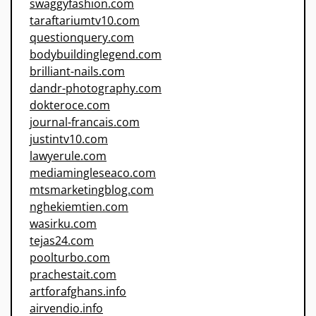
swaggyfashion.com
taraftariumtv10.com
questionquery.com
bodybuildinglegend.com
brilliant-nails.com
dandr-photography.com
dokteroce.com
journal-francais.com
justintv10.com
lawyerule.com
mediamingleseaco.com
mtsmarketingblog.com
nghekiemtien.com
wasirku.com
tejas24.com
poolturbo.com
prachestait.com
artforafghans.info
airvendio.info