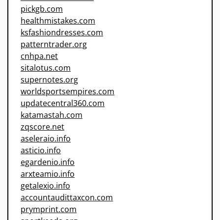
pickgb.com
healthmistakes.com
ksfashiondresses.com
patterntrader.org
cnhpa.net
sitalotus.com
supernotes.org
worldsportsempires.com
updatecentral360.com
katamastah.com
zqscore.net
aseleraio.info
asticio.info
egardenio.info
arxteamio.info
getalexio.info
accountaudittaxcon.com
prymprint.com