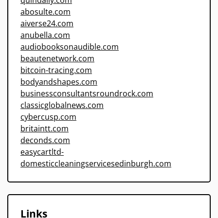
quindaily.com
abosulte.com
aiverse24.com
anubella.com
audiobooksonaudible.com
beautenetwork.com
bitcoin-tracing.com
bodyandshapes.com
businessconsultantsroundrock.com
classicglobalnews.com
cybercusp.com
britaintt.com
deconds.com
easycartltd-
domesticcleaningservicesedinburgh.com
Links