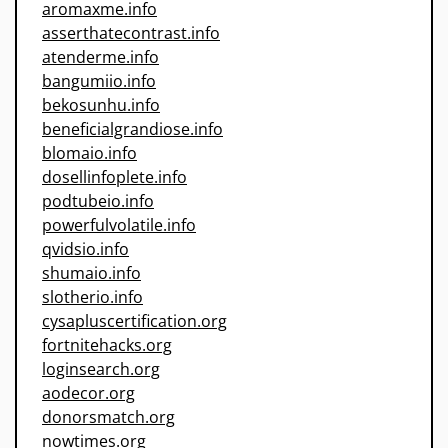
aromaxme.info
asserthatecontrast.info
atenderme.info
bangumiio.info
bekosunhu.info
beneficialgrandiose.info
blomaio.info
dosellinfoplete.info
podtubeio.info
powerfulvolatile.info
qvidsio.info
shumaio.info
slotherio.info
cysapluscertification.org
fortnitehacks.org
loginsearch.org
aodecor.org
donorsmatch.org
nowtimes.org