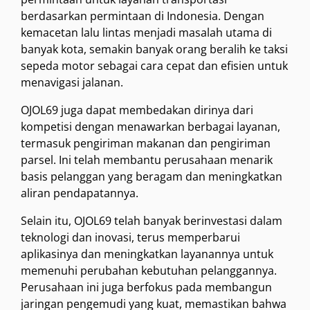
berdasarkan permintaan di Indonesia. Dengan
kemacetan lalu lintas menjadi masalah utama di
banyak kota, semakin banyak orang beralih ke taksi
sepeda motor sebagai cara cepat dan efisien untuk
menavigasi jalanan.
OJOL69 juga dapat membedakan dirinya dari
kompetisi dengan menawarkan berbagai layanan,
termasuk pengiriman makanan dan pengiriman
parsel. Ini telah membantu perusahaan menarik
basis pelanggan yang beragam dan meningkatkan
aliran pendapatannya.
Selain itu, OJOL69 telah banyak berinvestasi dalam
teknologi dan inovasi, terus memperbarui
aplikasinya dan meningkatkan layanannya untuk
memenuhi perubahan kebutuhan pelanggannya.
Perusahaan ini juga berfokus pada membangun
jaringan pengemudi yang kuat, memastikan bahwa