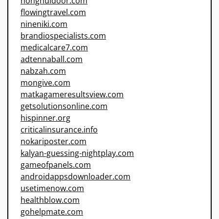
honghuidoor.com
flowingtravel.com
nineniki.com
brandiospecialists.com
medicalcare7.com
adtennaball.com
nabzah.com
mongive.com
matkagameresultsview.com
getsolutionsonline.com
hispinner.org
criticalinsurance.info
nokariposter.com
kalyan-guessing-nightplay.com
gameofpanels.com
androidappsdownloader.com
usetimenow.com
healthblow.com
gohelpmate.com