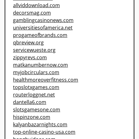
allviddownload.com
decorsmag.com
gamblingcasinonews.com
universitiesofamerica.net
progameofbrands.com
qbreview.org
servicewueste.org
zippyrevs.com
matkanumbernow.com
myjobcirculars.com
healthmoreoverfitness.com
topslotxgames.com
routerloggnet.net
dantella6.com
slotsgamesone.com
hispinzone.com
kalyanbazarnights.com
top-online-casino-usa.com