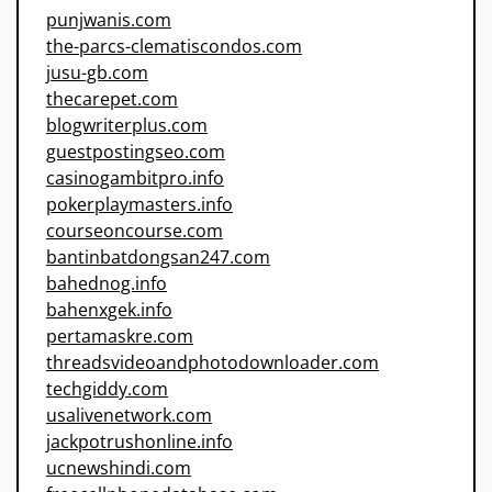
punjwanis.com
the-parcs-clematiscondos.com
jusu-gb.com
thecarepet.com
blogwriterplus.com
guestpostingseo.com
casinogambitpro.info
pokerplaymasters.info
courseoncourse.com
bantinbatdongsan247.com
bahednog.info
bahenxgek.info
pertamaskre.com
threadsvideoandphotodownloader.com
techgiddy.com
usalivenetwork.com
jackpotrushonline.info
ucnewshindi.com