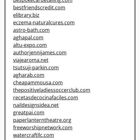
bespokecardetailing.com
bestfriendscredit.com
elibrary.biz
eczema-naturalcures.com
astro-bath.com
aghapal.com
altu-expo.com
authorjennijames.com
viajearoma.net
tsutsuji-parkin.com
agharab.com
cheapammousa.com
thepositiveladiessoccerclub.com
recetasdecocinafaciles.com
naildesignsidea.net
greatpai.com
paperlanterntheatre.org
freeworshipnetwork.com
watercraftllc.com