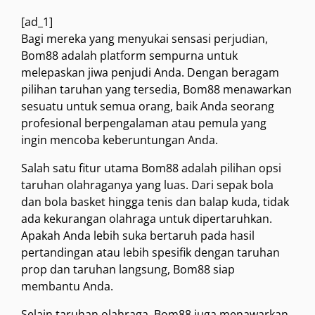
[ad_1]
Bagi mereka yang menyukai sensasi perjudian,
Bom88 adalah platform sempurna untuk
melepaskan jiwa penjudi Anda. Dengan beragam
pilihan taruhan yang tersedia, Bom88 menawarkan
sesuatu untuk semua orang, baik Anda seorang
profesional berpengalaman atau pemula yang
ingin mencoba keberuntungan Anda.
Salah satu fitur utama Bom88 adalah pilihan opsi
taruhan olahraganya yang luas. Dari sepak bola
dan bola basket hingga tenis dan balap kuda, tidak
ada kekurangan olahraga untuk dipertaruhkan.
Apakah Anda lebih suka bertaruh pada hasil
pertandingan atau lebih spesifik dengan taruhan
prop dan taruhan langsung, Bom88 siap
membantu Anda.
Selain taruhan olahraga, Bom88 juga menawarkan