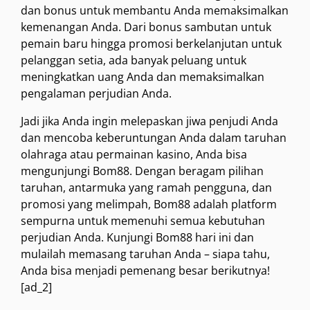
dan bonus untuk membantu Anda memaksimalkan
kemenangan Anda. Dari bonus sambutan untuk
pemain baru hingga promosi berkelanjutan untuk
pelanggan setia, ada banyak peluang untuk
meningkatkan uang Anda dan memaksimalkan
pengalaman perjudian Anda.
Jadi jika Anda ingin melepaskan jiwa penjudi Anda
dan mencoba keberuntungan Anda dalam taruhan
olahraga atau permainan kasino, Anda bisa
mengunjungi Bom88. Dengan beragam pilihan
taruhan, antarmuka yang ramah pengguna, dan
promosi yang melimpah, Bom88 adalah platform
sempurna untuk memenuhi semua kebutuhan
perjudian Anda. Kunjungi Bom88 hari ini dan
mulailah memasang taruhan Anda – siapa tahu,
Anda bisa menjadi pemenang besar berikutnya!
[ad_2]