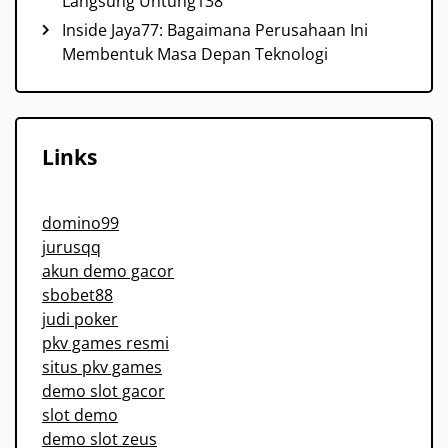
Langsung Untung138
Inside Jaya77: Bagaimana Perusahaan Ini
Membentuk Masa Depan Teknologi
Links
domino99
jurusqq
akun demo gacor
sbobet88
judi poker
pkv games resmi
situs pkv games
demo slot gacor
slot demo
demo slot zeus