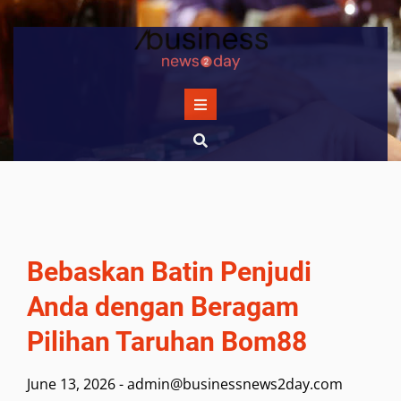
Skip
to
content
Bebaskan Batin Penjudi
Anda dengan Beragam
Pilihan Taruhan Bom88
June 13, 2026
-
admin@businessnews2day.com