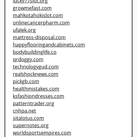
lucky77slot.org
growmefast.com
mahkotahokislot.com
onlinecancerpharm.com
ufalek.org
mattress-disposal.com
happyflooringandcabinets.com
bodybuildinglife.co
qrdoggy.com
technologygud.com
realshocknews.com
pickgb.com
healthmistakes.com
ksfashiondresses.com
patterntrader.org
cnhpa.net
sitalotus.com
supernotes.org
worldsportsempires.com