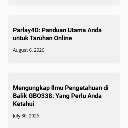
Parlay4D: Panduan Utama Anda
untuk Taruhan Online
August 6, 2026
Mengungkap Ilmu Pengetahuan di
Balik GBO338: Yang Perlu Anda
Ketahui
July 30, 2026