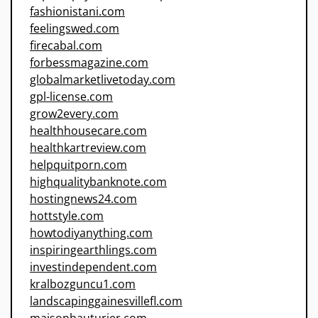
fashionistani.com
feelingswed.com
firecabal.com
forbessmagazine.com
globalmarketlivetoday.com
gpl-license.com
grow2every.com
healthhousecare.com
healthkartreview.com
helpquitporn.com
highqualitybanknote.com
hostingnews24.com
hottstyle.com
howtodiyanything.com
inspiringearthlings.com
investindependent.com
kralbozguncu1.com
landscapinggainesvillefl.com