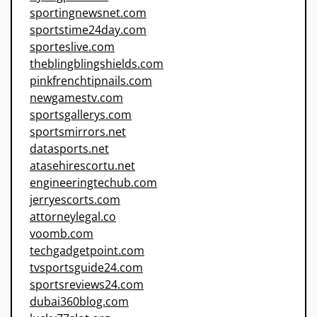
sportingnewsnet.com
sportstime24day.com
sporteslive.com
theblingblingshields.com
pinkfrenchtipnails.com
newgamestv.com
sportsgallerys.com
sportsmirrors.net
datasports.net
atasehirescortu.net
engineeringtechub.com
jerryescorts.com
attorneylegal.co
voomb.com
techgadgetpoint.com
tvsportsguide24.com
sportsreviews24.com
dubai360blog.com