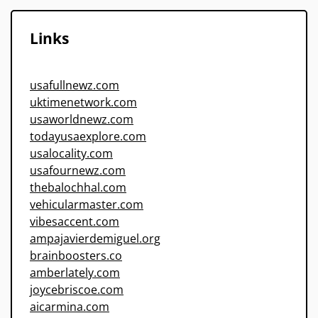
Links
usafullnewz.com
uktimenetwork.com
usaworldnewz.com
todayusaexplore.com
usalocality.com
usafournewz.com
thebalochhal.com
vehicularmaster.com
vibesaccent.com
ampajavierdemiguel.org
brainboosters.co
amberlately.com
joycebriscoe.com
aicarmina.com