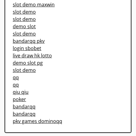
slot demo maxwin
slot demo
slot demo
demo slot
slot demo
bandarqq pkv
login sbobet
live draw hk lotto
demo slot pg
slot demo
qq
qq
qiu qiu
poker
bandarqq
bandarqq
pkv games dominoqq