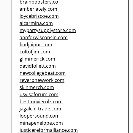
brainboosters.co
amberlately.com
joycebriscoe.com
aicarmina.com
mypartysupplystore.com
annforwisconsin.com
findjaipur.com
cultofjim.com
glimmerick.com
davidfollett.com
newcollegebeat.com
reverbnewyork.com
skinmerch.com
usvisaforum.com
bestmovierulz.com
jagalchi-trade.com
loopersound.com
minapenelope.com
justicereformalliance.com