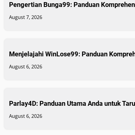
Pengertian Bunga99: Panduan Komprehen
August 7, 2026
Menjelajahi WinLose99: Panduan Kompreh
August 6, 2026
Parlay4D: Panduan Utama Anda untuk Taru
August 6, 2026