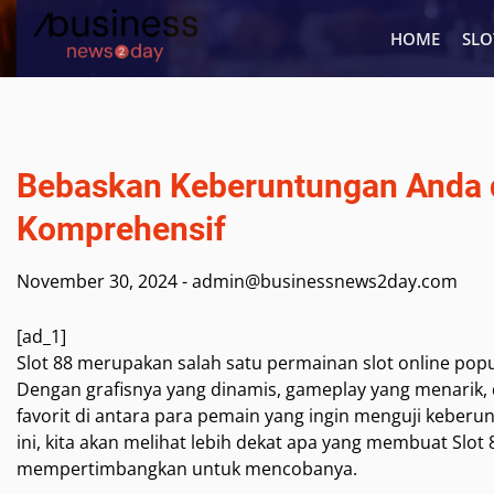
Skip
to
HOME
SLO
content
Bebaskan Keberuntungan Anda d
Komprehensif
November 30, 2024
-
admin@businessnews2day.com
[ad_1]
Slot 88 merupakan salah satu permainan slot online pop
Dengan grafisnya yang dinamis, gameplay yang menarik, 
favorit di antara para pemain yang ingin menguji kebe
ini, kita akan melihat lebih dekat apa yang membuat Slo
mempertimbangkan untuk mencobanya.