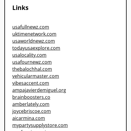
Links
usafullnewz.com
uktimenetwork.com
usaworldnewz.com
todayusaexplore.com
usalocality.com
usafournewz.com
thebalochhal.com
vehicularmaster.com
vibesaccent.com
ampajavierdemiguel.org
brainboosters.co
amberlately.com
joycebriscoe.com
aicarmina.com
mypartysupplystore.com