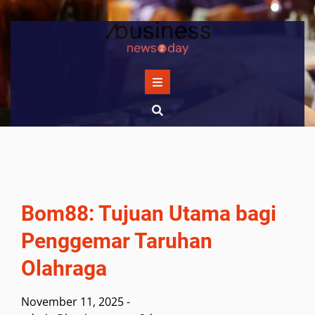
Skip
to
content
Bom88: Tujuan Utama bagi
Penggemar Taruhan
Olahraga
November 11, 2025
-