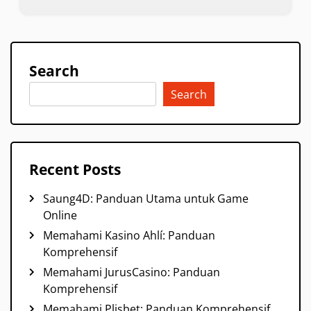
Search
Search
Recent Posts
Saung4D: Panduan Utama untuk Game
Online
Memahami Kasino Ahlí: Panduan
Komprehensif
Memahami JurusCasino: Panduan
Komprehensif
Memahami Plisbet: Panduan Komprehensif