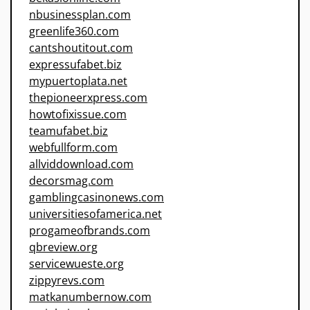
nbusinessplan.com
greenlife360.com
cantshoutitout.com
expressufabet.biz
mypuertoplata.net
thepioneerxpress.com
howtofixissue.com
teamufabet.biz
webfullform.com
allviddownload.com
decorsmag.com
gamblingcasinonews.com
universitiesofamerica.net
progameofbrands.com
qbreview.org
servicewueste.org
zippyrevs.com
matkanumbernow.com