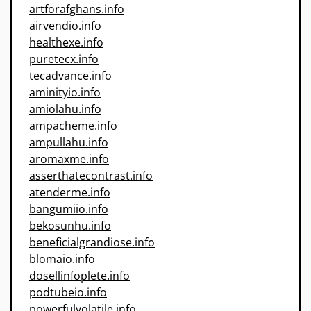
artforafghans.info
airvendio.info
healthexe.info
puretecx.info
tecadvance.info
aminityio.info
amiolahu.info
ampacheme.info
ampullahu.info
aromaxme.info
asserthatecontrast.info
atenderme.info
bangumiio.info
bekosunhu.info
beneficialgrandiose.info
blomaio.info
dosellinfoplete.info
podtubeio.info
powerfulvolatile.info