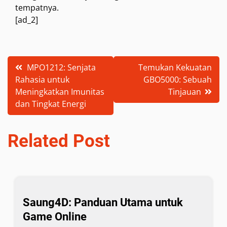
tempatnya.
[ad_2]
Post
MPO1212: Senjata
Temukan Kekuatan
Rahasia untuk
GBO5000: Sebuah
navigation
Meningkatkan Imunitas
Tinjauan
dan Tingkat Energi
Related Post
Saung4D: Panduan Utama untuk
Game Online