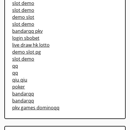
slot demo
slot demo
demo slot
slot demo
bandarqq pkv
login sbobet
live draw hk lotto
demo slot pg
slot demo
qq
qq
qiu qiu
poker
bandarqq
bandarqq
pkv games dominoqq