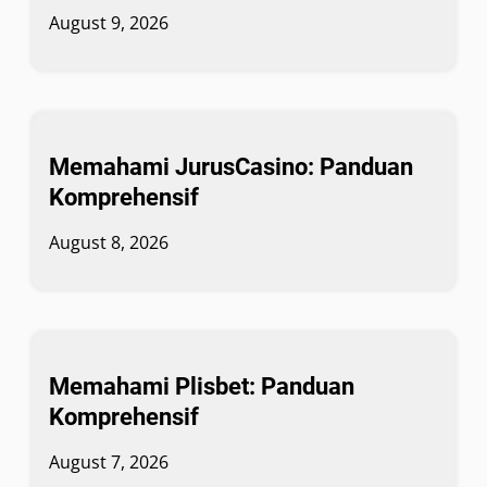
August 9, 2026
Memahami JurusCasino: Panduan
Komprehensif
August 8, 2026
Memahami Plisbet: Panduan
Komprehensif
August 7, 2026