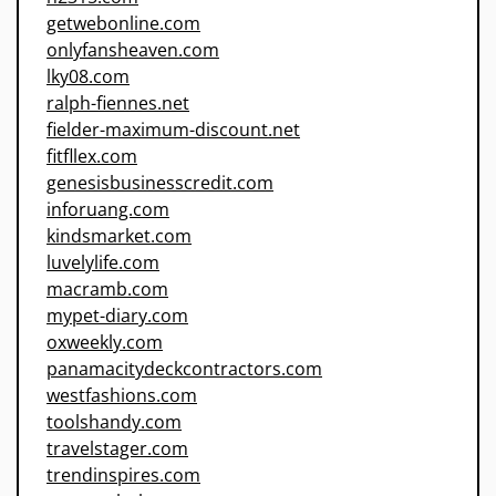
getwebonline.com
onlyfansheaven.com
lky08.com
ralph-fiennes.net
fielder-maximum-discount.net
fitfllex.com
genesisbusinesscredit.com
inforuang.com
kindsmarket.com
luvelylife.com
macramb.com
mypet-diary.com
oxweekly.com
panamacitydeckcontractors.com
westfashions.com
toolshandy.com
travelstager.com
trendinspires.com