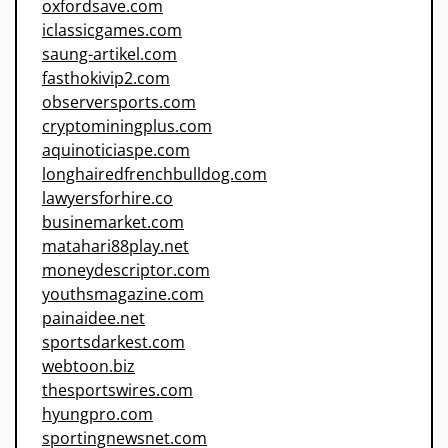
oxfordsave.com
iclassicgames.com
saung-artikel.com
fasthokivip2.com
observersports.com
cryptominingplus.com
aquinoticiaspe.com
longhairedfrenchbulldog.com
lawyersforhire.co
businemarket.com
matahari88play.net
moneydescriptor.com
youthsmagazine.com
painaidee.net
sportsdarkest.com
webtoon.biz
thesportswires.com
hyungpro.com
sportingnewsnet.com