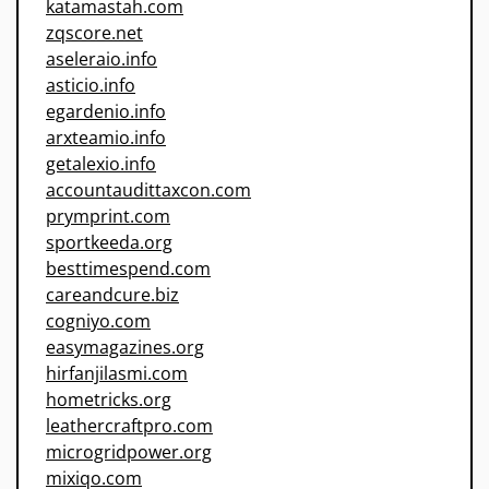
katamastah.com
zqscore.net
aseleraio.info
asticio.info
egardenio.info
arxteamio.info
getalexio.info
accountaudittaxcon.com
prymprint.com
sportkeeda.org
besttimespend.com
careandcure.biz
cogniyo.com
easymagazines.org
hirfanjilasmi.com
hometricks.org
leathercraftpro.com
microgridpower.org
mixiqo.com