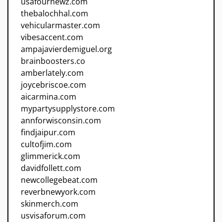
usafournewz.com
thebalochhal.com
vehicularmaster.com
vibesaccent.com
ampajavierdemiguel.org
brainboosters.co
amberlately.com
joycebriscoe.com
aicarmina.com
mypartysupplystore.com
annforwisconsin.com
findjaipur.com
cultofjim.com
glimmerick.com
davidfollett.com
newcollegebeat.com
reverbnewyork.com
skinmerch.com
usvisaforum.com