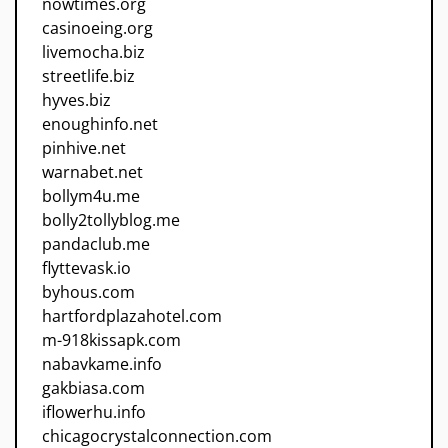
nowtimes.org
casinoeing.org
livemocha.biz
streetlife.biz
hyves.biz
enoughinfo.net
pinhive.net
warnabet.net
bollym4u.me
bolly2tollyblog.me
pandaclub.me
flyttevask.io
byhous.com
hartfordplazahotel.com
m-918kissapk.com
nabavkame.info
gakbiasa.com
iflowerhu.info
chicagocrystalconnection.com