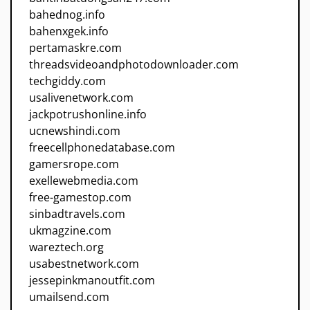
bahednog.info
bahenxgek.info
pertamaskre.com
threadsvideoandphotodownloader.com
techgiddy.com
usalivenetwork.com
jackpotrushonline.info
ucnewshindi.com
freecellphonedatabase.com
gamersrope.com
exellewebmedia.com
free-gamestop.com
sinbadtravels.com
ukmagzine.com
wareztech.org
usabestnetwork.com
jessepinkmanoutfit.com
umailsend.com