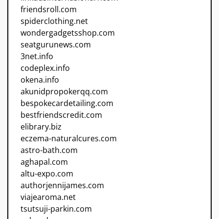
friendsroll.com
spiderclothing.net
wondergadgetsshop.com
seatgurunews.com
3net.info
codeplex.info
okena.info
akunidpropokerqq.com
bespokecardetailing.com
bestfriendscredit.com
elibrary.biz
eczema-naturalcures.com
astro-bath.com
aghapal.com
altu-expo.com
authorjennijames.com
viajearoma.net
tsutsuji-parkin.com