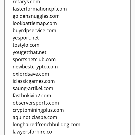
retarys.com
fasterformationcpf.com
goldensnuggles.com
lookbattlemap.com
buyrdpservice.com
yesport.net
tostylo.com
yougetthat.net
sportsnetclub.com
newbestcrypto.com
oxfordsave.com
iclassicgames.com
saung-artikel.com
fasthokivip2.com
observersports.com
cryptominingplus.com
aquinoticiaspe.com
longhairedfrenchbulldog.com
lawyersforhire.co