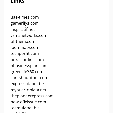
Links
uae-times.com
gamerifys.com
inspiratif.net
vsmsnetworks.com
offthem.com
ibommatv.com
techporfit.com
bekasionline.com
nbusinessplan.com
greenlife360.com
cantshoutitout.com
expressufabet.biz
mypuertoplata.net
thepioneerxpress.com
howtofixissue.com
teamufabet.biz