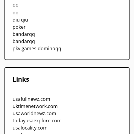
qq
qq
qiu qiu
poker
bandarqq
bandarqq
pkv games dominoqq
Links
usafullnewz.com
uktimenetwork.com
usaworldnewz.com
todayusaexplore.com
usalocality.com