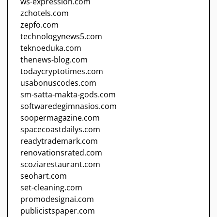
ws-expression.com
zchotels.com
zepfo.com
technologynews5.com
teknoeduka.com
thenews-blog.com
todaycryptotimes.com
usabonuscodes.com
sm-satta-makta-gods.com
softwaredegimnasios.com
soopermagazine.com
spacecoastdailys.com
readytrademark.com
renovationsrated.com
scoziarestaurant.com
seohart.com
set-cleaning.com
promodesignai.com
publicistspaper.com