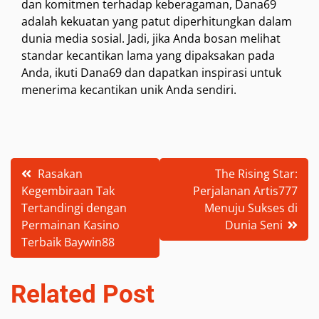
dan komitmen terhadap keberagaman, Dana69
adalah kekuatan yang patut diperhitungkan dalam
dunia media sosial. Jadi, jika Anda bosan melihat
standar kecantikan lama yang dipaksakan pada
Anda, ikuti Dana69 dan dapatkan inspirasi untuk
menerima kecantikan unik Anda sendiri.
Post
Rasakan
The Rising Star:
Kegembiraan Tak
Perjalanan Artis777
navigation
Tertandingi dengan
Menuju Sukses di
Permainan Kasino
Dunia Seni
Terbaik Baywin88
Related Post