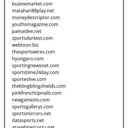
businemarket.com
matahari88play.net
moneydescriptor.com
youthsmagazine.com
painaidee.net
sportsdarkest.com
webtoon.biz
thesportswires.com
hyungpro.com
sportingnewsnet.com
sportstime24day.com
sporteslive.com
theblingblingshields.com
pinkfrenchtipnails.com
newgamestv.com
sportsgallerys.com
sportsmirrors.net
datasports.net
atasehirescortu.net