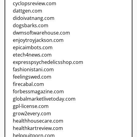
cyclopsreview.com
dattgen.com
didoivatnang.com
dogsbarks.com
dwmsoftwarehouse.com
enjoytroyjackson.com
epicaimbots.com
etech4news.com
expresspsychedelicsshop.com
fashionistani.com
feelingswed.com
firecabal.com
forbessmagazine.com
globalmarketlivetoday.com
gpl-license.com
grow2every.com
healthhousecare.com
healthkartreview.com
helpquitporn.com