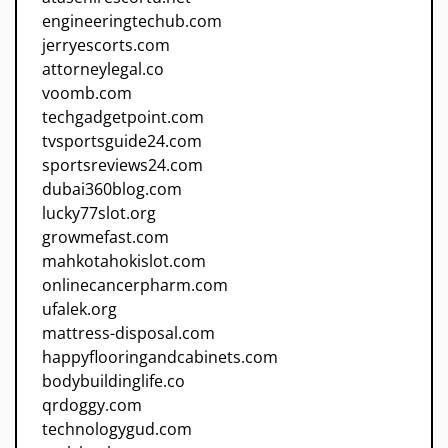
engineeringtechub.com
jerryescorts.com
attorneylegal.co
voomb.com
techgadgetpoint.com
tvsportsguide24.com
sportsreviews24.com
dubai360blog.com
lucky77slot.org
growmefast.com
mahkotahokislot.com
onlinecancerpharm.com
ufalek.org
mattress-disposal.com
happyflooringandcabinets.com
bodybuildinglife.co
qrdoggy.com
technologygud.com