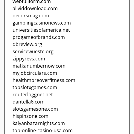
webfullform.com
allviddownload.com
decorsmag.com
gamblingcasinonews.com
universitiesofamerica.net
progameofbrands.com
qbreview.org
servicewueste.org
zippyrevs.com
matkanumbernow.com
myjobcirculars.com
healthmoreoverfitness.com
topslotxgames.com
routerloggnet.net
dantella6.com
slotsgamesone.com
hispinzone.com
kalyanbazarnights.com
top-online-casino-usa.com