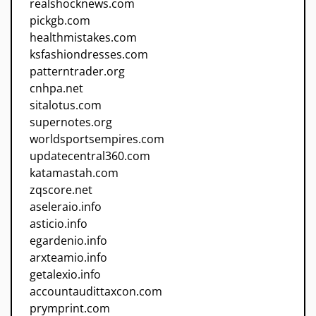
realshocknews.com
pickgb.com
healthmistakes.com
ksfashiondresses.com
patterntrader.org
cnhpa.net
sitalotus.com
supernotes.org
worldsportsempires.com
updatecentral360.com
katamastah.com
zqscore.net
aseleraio.info
asticio.info
egardenio.info
arxteamio.info
getalexio.info
accountaudittaxcon.com
prymprint.com