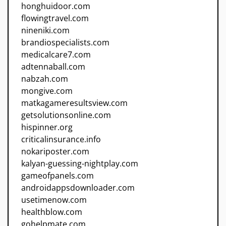
honghuidoor.com
flowingtravel.com
nineniki.com
brandiospecialists.com
medicalcare7.com
adtennaball.com
nabzah.com
mongive.com
matkagameresultsview.com
getsolutionsonline.com
hispinner.org
criticalinsurance.info
nokariposter.com
kalyan-guessing-nightplay.com
gameofpanels.com
androidappsdownloader.com
usetimenow.com
healthblow.com
gohelpmate.com