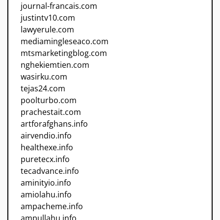
journal-francais.com
justintv10.com
lawyerule.com
mediamingleseaco.com
mtsmarketingblog.com
nghekiemtien.com
wasirku.com
tejas24.com
poolturbo.com
prachestait.com
artforafghans.info
airvendio.info
healthexe.info
puretecx.info
tecadvance.info
aminityio.info
amiolahu.info
ampacheme.info
ampullahu.info