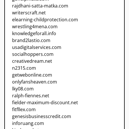
rajdhani-satta-matka.com
writerscraft.net
elearning-childprotection.com
wrestling4mena.com
knowledgeforall.info
brand2lastio.com
usadigitalservices.com
socialhoppers.com
creativedream.net
n2315.com
getwebonline.com
onlyfansheaven.com
lky08.com
ralph-fiennes.net
fielder-maximum-discount.net
fitfllex.com
genesisbusinesscredit.com
inforuang.com