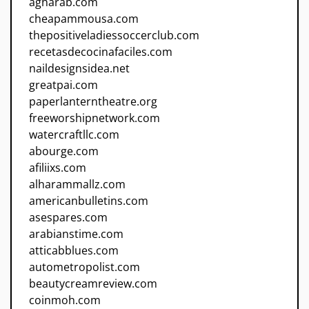
agharab.com
cheapammousa.com
thepositiveladiessoccerclub.com
recetasdecocinafaciles.com
naildesignsidea.net
greatpai.com
paperlanterntheatre.org
freeworshipnetwork.com
watercraftllc.com
abourge.com
afiliixs.com
alharammallz.com
americanbulletins.com
asespares.com
arabianstime.com
atticabblues.com
autometropolist.com
beautycreamreview.com
coinmoh.com