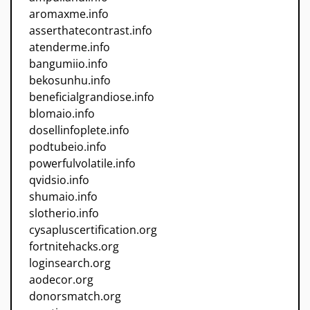
aromaxme.info
asserthatecontrast.info
atenderme.info
bangumiio.info
bekosunhu.info
beneficialgrandiose.info
blomaio.info
dosellinfoplete.info
podtubeio.info
powerfulvolatile.info
qvidsio.info
shumaio.info
slotherio.info
cysapluscertification.org
fortnitehacks.org
loginsearch.org
aodecor.org
donorsmatch.org