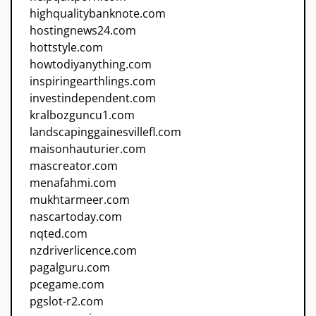
highqualitybanknote.com
hostingnews24.com
hottstyle.com
howtodiyanything.com
inspiringearthlings.com
investindependent.com
kralbozguncu1.com
landscapinggainesvillefl.com
maisonhauturier.com
mascreator.com
menafahmi.com
mukhtarmeer.com
nascartoday.com
nqted.com
nzdriverlicence.com
pagalguru.com
pcegame.com
pgslot-r2.com