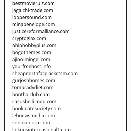
bestmovierulz.com
jagalchi-trade.com
loopersound.com
minapenelope.com
justicereformalliance.com
cryptoglax.com
ohiohobbyplus.com
bogothemes.com
ajino-mingei.com
yourfreehost.info
cheapnorthfacejacketsm.com
gurjoshhomes.com
tombradydiet.com
bonthaiclub.com
casusbelli-mod.com
bookplatesociety.com
lebnewsmedia.com
sonosonora.com
linkuusinternasional1.com