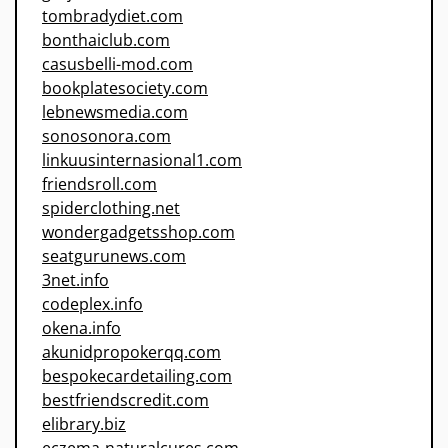
tombradydiet.com
bonthaiclub.com
casusbelli-mod.com
bookplatesociety.com
lebnewsmedia.com
sonosonora.com
linkuusinternasional1.com
friendsroll.com
spiderclothing.net
wondergadgetsshop.com
seatgurunews.com
3net.info
codeplex.info
okena.info
akunidpropokerqq.com
bespokecardetailing.com
bestfriendscredit.com
elibrary.biz