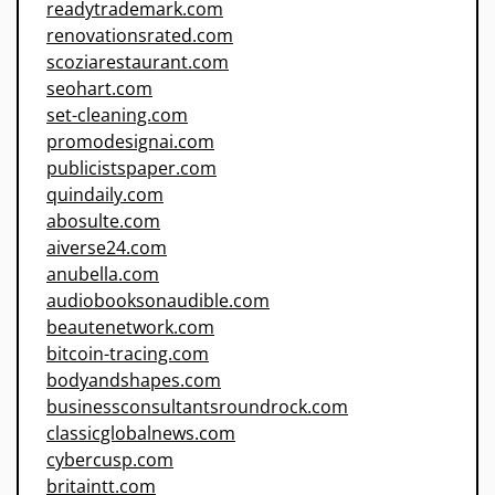
readytrademark.com
renovationsrated.com
scoziarestaurant.com
seohart.com
set-cleaning.com
promodesignai.com
publicistspaper.com
quindaily.com
abosulte.com
aiverse24.com
anubella.com
audiobooksonaudible.com
beautenetwork.com
bitcoin-tracing.com
bodyandshapes.com
businessconsultantsroundrock.com
classicglobalnews.com
cybercusp.com
britaintt.com