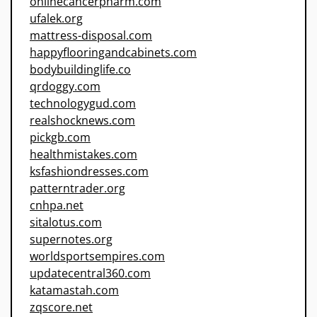
onlinecancerpharm.com
ufalek.org
mattress-disposal.com
happyflooringandcabinets.com
bodybuildinglife.co
qrdoggy.com
technologygud.com
realshocknews.com
pickgb.com
healthmistakes.com
ksfashiondresses.com
patterntrader.org
cnhpa.net
sitalotus.com
supernotes.org
worldsportsempires.com
updatecentral360.com
katamastah.com
zqscore.net