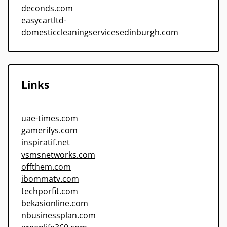
deconds.com
easycartltd-
domesticcleaningservicesedinburgh.com
Links
uae-times.com
gamerifys.com
inspiratif.net
vsmsnetworks.com
offthem.com
ibommatv.com
techporfit.com
bekasionline.com
nbusinessplan.com