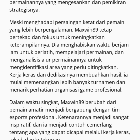
permainannya yang mengesankan dan pemikiran
strategisnya.
Meski menghadapi persaingan ketat dari pemain
yang lebih berpengalaman, Maxwin89 tetap
bertekad dan fokus untuk meningkatkan
keterampilannya. Dia menghabiskan waktu berjam-
jam untuk berlatih, mempelajari permainan, dan
menganalisis alur permainannya untuk
mengidentifikasi area yang perlu ditingkatkan.
Kerja keras dan dedikasinya membuahkan hasil, ia
mulai memenangkan lebih banyak turnamen dan
menarik perhatian organisasi game profesional.
Dalam waktu singkat, Maxwin89 berubah dari
pemain amatir menjadi bergabung dengan tim
esports profesional. Ketenarannya menjadi sangat
inspiratif, dan ia menjadi contoh cemerlang
tentang apa yang dapat dicapai melalui kerja keras,
tekad, dan ketekunan.