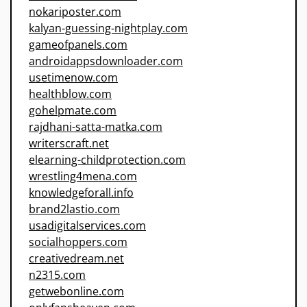
nokariposter.com
kalyan-guessing-nightplay.com
gameofpanels.com
androidappsdownloader.com
usetimenow.com
healthblow.com
gohelpmate.com
rajdhani-satta-matka.com
writerscraft.net
elearning-childprotection.com
wrestling4mena.com
knowledgeforall.info
brand2lastio.com
usadigitalservices.com
socialhoppers.com
creativedream.net
n2315.com
getwebonline.com