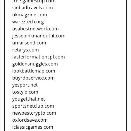
free-gamestop.com
sinbadtravels.com
ukmagzine.com
wareztech.org
usabestnetwork.com
jessepinkmanoutfit.com
umailsend.com
retarys.com
fasterformationcpf.com
goldensnuggles.com
lookbattlemap.com
buyrdpservice.com
yesport.net
tostylo.com
yougetthat.net
sportsnetclub.com
newbestcrypto.com
oxfordsave.com
iclassicgames.com