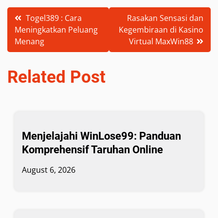
Post
Togel389 : Cara
Rasakan Sensasi dan
Meningkatkan Peluang
Kegembiraan di Kasino
navigation
Menang
Virtual MaxWin88
Related Post
Menjelajahi WinLose99: Panduan
Komprehensif Taruhan Online
August 6, 2026