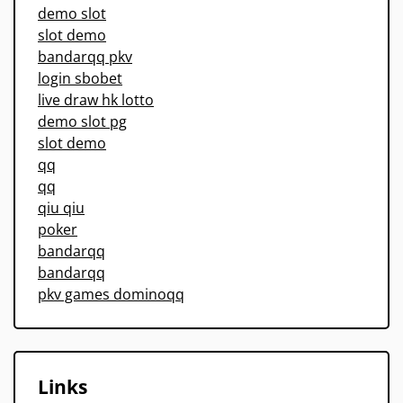
demo slot
slot demo
bandarqq pkv
login sbobet
live draw hk lotto
demo slot pg
slot demo
qq
qq
qiu qiu
poker
bandarqq
bandarqq
pkv games dominoqq
Links