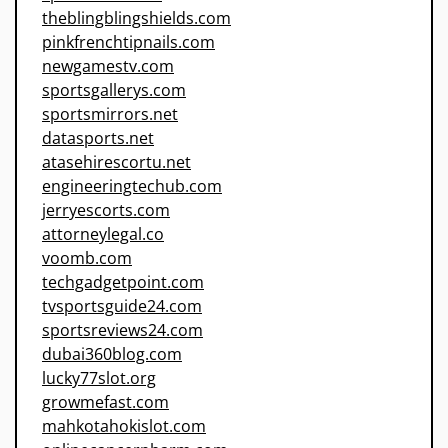
theblingblingshields.com
pinkfrenchtipnails.com
newgamestv.com
sportsgallerys.com
sportsmirrors.net
datasports.net
atasehirescortu.net
engineeringtechub.com
jerryescorts.com
attorneylegal.co
voomb.com
techgadgetpoint.com
tvsportsguide24.com
sportsreviews24.com
dubai360blog.com
lucky77slot.org
growmefast.com
mahkotahokislot.com