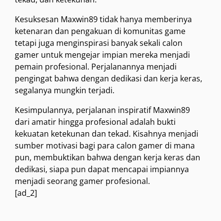
Kesuksesan Maxwin89 tidak hanya memberinya
ketenaran dan pengakuan di komunitas game
tetapi juga menginspirasi banyak sekali calon
gamer untuk mengejar impian mereka menjadi
pemain profesional. Perjalanannya menjadi
pengingat bahwa dengan dedikasi dan kerja keras,
segalanya mungkin terjadi.
Kesimpulannya, perjalanan inspiratif Maxwin89
dari amatir hingga profesional adalah bukti
kekuatan ketekunan dan tekad. Kisahnya menjadi
sumber motivasi bagi para calon gamer di mana
pun, membuktikan bahwa dengan kerja keras dan
dedikasi, siapa pun dapat mencapai impiannya
menjadi seorang gamer profesional.
[ad_2]