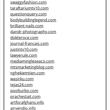
swaggyfashion.com
taraftariumtv10.com
questionquery.com
bodybuildinglegend.com
brilliant-nails.com
dandr-photography.com
dokteroce.com
journal-francais.com
justintv10.com
lawyerule.com
mediamingleseaco.com
mtsmarketingblog.com
nghekiemtien.com
wasirku.com
tejas24.com
poolturbo.com
prachestait.com
artforafghans.info
airvendio.info