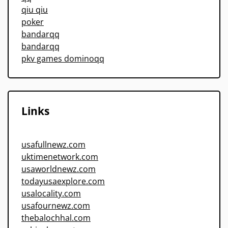
qiu qiu
poker
bandarqq
bandarqq
pkv games dominoqq
Links
usafullnewz.com
uktimenetwork.com
usaworldnewz.com
todayusaexplore.com
usalocality.com
usafournewz.com
thebalochhal.com