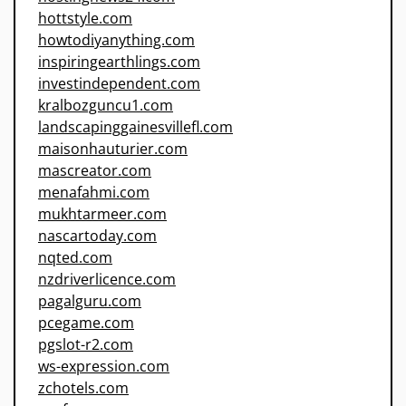
hottstyle.com
howtodiyanything.com
inspiringearthlings.com
investindependent.com
kralbozguncu1.com
landscapinggainesvillefl.com
maisonhauturier.com
mascreator.com
menafahmi.com
mukhtarmeer.com
nascartoday.com
nqted.com
nzdriverlicence.com
pagalguru.com
pcegame.com
pgslot-r2.com
ws-expression.com
zchotels.com