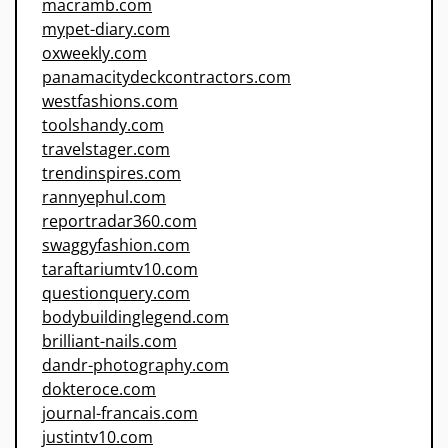
macramb.com
mypet-diary.com
oxweekly.com
panamacitydeckcontractors.com
westfashions.com
toolshandy.com
travelstager.com
trendinspires.com
rannyephul.com
reportradar360.com
swaggyfashion.com
taraftariumtv10.com
questionquery.com
bodybuildinglegend.com
brilliant-nails.com
dandr-photography.com
dokteroce.com
journal-francais.com
justintv10.com