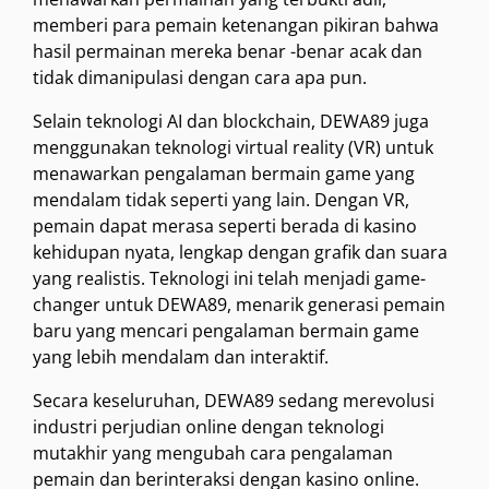
memberi para pemain ketenangan pikiran bahwa
hasil permainan mereka benar -benar acak dan
tidak dimanipulasi dengan cara apa pun.
Selain teknologi AI dan blockchain, DEWA89 juga
menggunakan teknologi virtual reality (VR) untuk
menawarkan pengalaman bermain game yang
mendalam tidak seperti yang lain. Dengan VR,
pemain dapat merasa seperti berada di kasino
kehidupan nyata, lengkap dengan grafik dan suara
yang realistis. Teknologi ini telah menjadi game-
changer untuk DEWA89, menarik generasi pemain
baru yang mencari pengalaman bermain game
yang lebih mendalam dan interaktif.
Secara keseluruhan, DEWA89 sedang merevolusi
industri perjudian online dengan teknologi
mutakhir yang mengubah cara pengalaman
pemain dan berinteraksi dengan kasino online.