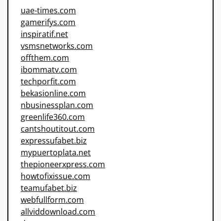
uae-times.com
gamerifys.com
inspiratif.net
vsmsnetworks.com
offthem.com
ibommatv.com
techporfit.com
bekasionline.com
nbusinessplan.com
greenlife360.com
cantshoutitout.com
expressufabet.biz
mypuertoplata.net
thepioneerxpress.com
howtofixissue.com
teamufabet.biz
webfullform.com
allviddownload.com