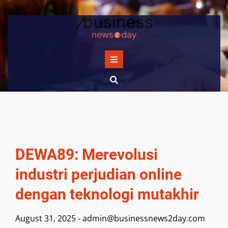
Skip
to
content
DEWA89: Merevolusi
industri perjudian online
dengan teknologi mutakhir
August 31, 2025
-
admin@businessnews2day.com