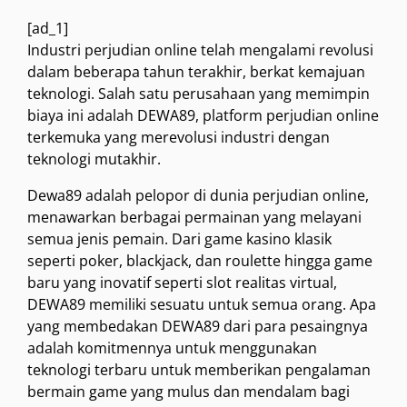
[ad_1]
Industri perjudian online telah mengalami revolusi
dalam beberapa tahun terakhir, berkat kemajuan
teknologi. Salah satu perusahaan yang memimpin
biaya ini adalah DEWA89, platform perjudian online
terkemuka yang merevolusi industri dengan
teknologi mutakhir.
Dewa89 adalah pelopor di dunia perjudian online,
menawarkan berbagai permainan yang melayani
semua jenis pemain. Dari game kasino klasik
seperti poker, blackjack, dan roulette hingga game
baru yang inovatif seperti slot realitas virtual,
DEWA89 memiliki sesuatu untuk semua orang. Apa
yang membedakan DEWA89 dari para pesaingnya
adalah komitmennya untuk menggunakan
teknologi terbaru untuk memberikan pengalaman
bermain game yang mulus dan mendalam bagi