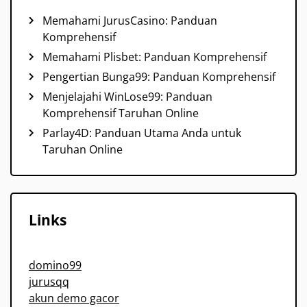
Memahami JurusCasino: Panduan
Komprehensif
Memahami Plisbet: Panduan Komprehensif
Pengertian Bunga99: Panduan Komprehensif
Menjelajahi WinLose99: Panduan
Komprehensif Taruhan Online
Parlay4D: Panduan Utama Anda untuk
Taruhan Online
Links
domino99
jurusqq
akun demo gacor