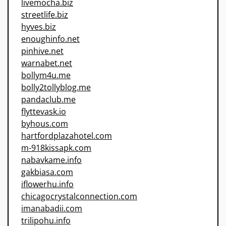
livemocha.biz
streetlife.biz
hyves.biz
enoughinfo.net
pinhive.net
warnabet.net
bollym4u.me
bolly2tollyblog.me
pandaclub.me
flyttevask.io
byhous.com
hartfordplazahotel.com
m-918kissapk.com
nabavkame.info
gakbiasa.com
iflowerhu.info
chicagocrystalconnection.com
imanabadii.com
trilipohu.info