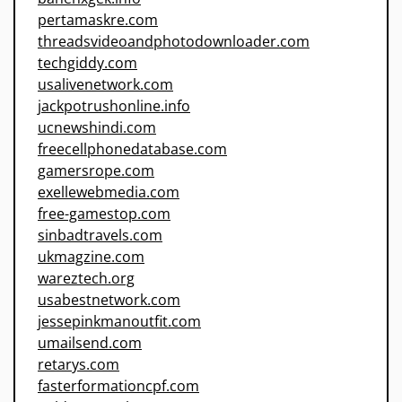
pertamaskre.com
threadsvideoandphotodownloader.com
techgiddy.com
usalivenetwork.com
jackpotrushonline.info
ucnewshindi.com
freecellphonedatabase.com
gamersrope.com
exellewebmedia.com
free-gamestop.com
sinbadtravels.com
ukmagzine.com
wareztech.org
usabestnetwork.com
jessepinkmanoutfit.com
umailsend.com
retarys.com
fasterformationcpf.com