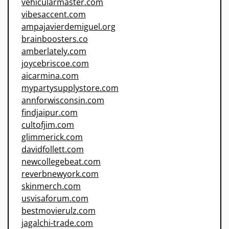
vehicularmaster.com
vibesaccent.com
ampajavierdemiguel.org
brainboosters.co
amberlately.com
joycebriscoe.com
aicarmina.com
mypartysupplystore.com
annforwisconsin.com
findjaipur.com
cultofjim.com
glimmerick.com
davidfollett.com
newcollegebeat.com
reverbnewyork.com
skinmerch.com
usvisaforum.com
bestmovierulz.com
jagalchi-trade.com