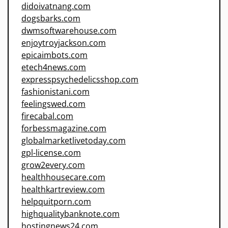
didoivatnang.com
dogsbarks.com
dwmsoftwarehouse.com
enjoytroyjackson.com
epicaimbots.com
etech4news.com
expresspsychedelicsshop.com
fashionistani.com
feelingswed.com
firecabal.com
forbessmagazine.com
globalmarketlivetoday.com
gpl-license.com
grow2every.com
healthhousecare.com
healthkartreview.com
helpquitporn.com
highqualitybanknote.com
hostingnews24.com