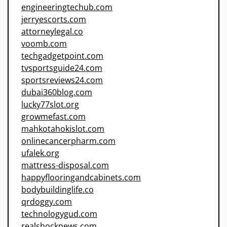
engineeringtechub.com
jerryescorts.com
attorneylegal.co
voomb.com
techgadgetpoint.com
tvsportsguide24.com
sportsreviews24.com
dubai360blog.com
lucky77slot.org
growmefast.com
mahkotahokislot.com
onlinecancerpharm.com
ufalek.org
mattress-disposal.com
happyflooringandcabinets.com
bodybuildinglife.co
qrdoggy.com
technologygud.com
realshocknews.com