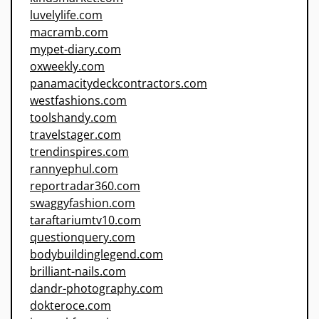
luvelylife.com
macramb.com
mypet-diary.com
oxweekly.com
panamacitydeckcontractors.com
westfashions.com
toolshandy.com
travelstager.com
trendinspires.com
rannyephul.com
reportradar360.com
swaggyfashion.com
taraftariumtv10.com
questionquery.com
bodybuildinglegend.com
brilliant-nails.com
dandr-photography.com
dokteroce.com