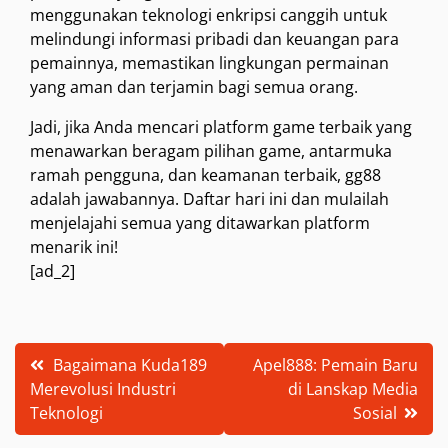
menggunakan teknologi enkripsi canggih untuk
melindungi informasi pribadi dan keuangan para
pemainnya, memastikan lingkungan permainan
yang aman dan terjamin bagi semua orang.
Jadi, jika Anda mencari platform game terbaik yang
menawarkan beragam pilihan game, antarmuka
ramah pengguna, dan keamanan terbaik, gg88
adalah jawabannya. Daftar hari ini dan mulailah
menjelajahi semua yang ditawarkan platform
menarik ini!
[ad_2]
Post
Bagaimana Kuda189
Apel888: Pemain Baru
Merevolusi Industri
di Lanskap Media
navigation
Teknologi
Sosial