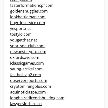
fasterformationcpf.com
goldensnuggles.com
lookbattlemap.com
buyrdpservice.com
yesport.net
tostylo.com
yougetthat.net
sportsnetclub.com
newbestcrypto.com
oxfordsave.com
iclassicgames.com
saung-artikel.com
fasthokivip2.com
observersports.com
cryptominingplus.com
aquinoticiaspe.com
longhairedfrenchbulldog.com
lawyersforhire.co