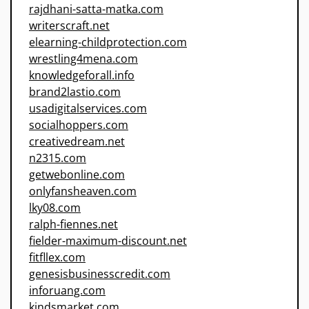
rajdhani-satta-matka.com
writerscraft.net
elearning-childprotection.com
wrestling4mena.com
knowledgeforall.info
brand2lastio.com
usadigitalservices.com
socialhoppers.com
creativedream.net
n2315.com
getwebonline.com
onlyfansheaven.com
lky08.com
ralph-fiennes.net
fielder-maximum-discount.net
fitfllex.com
genesisbusinesscredit.com
inforuang.com
kindsmarket.com