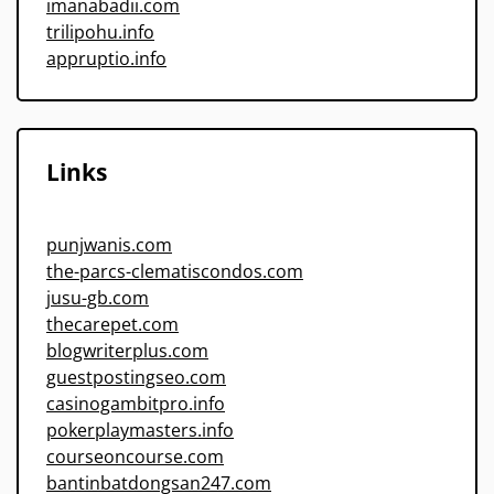
imanabadii.com
trilipohu.info
appruptio.info
Links
punjwanis.com
the-parcs-clematiscondos.com
jusu-gb.com
thecarepet.com
blogwriterplus.com
guestpostingseo.com
casinogambitpro.info
pokerplaymasters.info
courseoncourse.com
bantinbatdongsan247.com