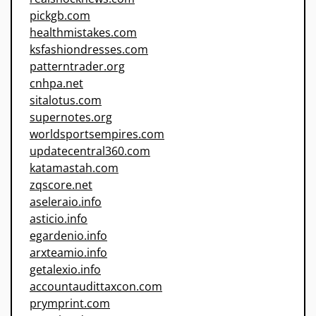
pickgb.com
healthmistakes.com
ksfashiondresses.com
patterntrader.org
cnhpa.net
sitalotus.com
supernotes.org
worldsportsempires.com
updatecentral360.com
katamastah.com
zqscore.net
aseleraio.info
asticio.info
egardenio.info
arxteamio.info
getalexio.info
accountaudittaxcon.com
prymprint.com