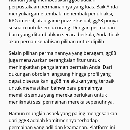
perpustakaan permainannya yang luas. Baik Anda
menyukai game tembak-menembak penuh aksi,
RPG imersif, atau game puzzle kasual, gg88 punya
sesuatu untuk semua orang. Dengan permainan
baru yang ditambahkan secara berkala, Anda tidak
akan pernah kehabisan pilihan untuk dipilih.
Selain pilihan permainannya yang beragam, gg88
juga menawarkan serangkaian fitur untuk
meningkatkan pengalaman bermain Anda. Dari
dukungan obrolan langsung hingga profil yang
dapat disesuaikan, gg88 melakukan yang terbaik
untuk memastikan bahwa para pemainnya
memiliki semua yang mereka perlukan untuk
menikmati sesi permainan mereka sepenuhnya.
Namun mungkin aspek yang paling mengesankan
dari gg88 adalah komitmennya terhadap
permainan yang adil dan keamanan. Platform ini