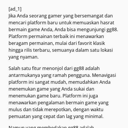
[ad_1]
Jika Anda seorang gamer yang bersemangat dan
mencari platform baru untuk memuaskan hasrat
bermain game Anda, Anda bisa mengunjungi gg88.
Platform permainan terbaik ini menawarkan
beragam permainan, mulai dari favorit klasik
hingga rilis terbaru, semuanya dalam satu lokasi
yang nyaman.
Salah satu fitur menonjol dari gg88 adalah
antarmukanya yang ramah pengguna. Menavigasi
platform ini sangat mudah, memudahkan Anda
menemukan game yang Anda sukai dan
menemukan game baru. Platform ini juga
menawarkan pengalaman bermain game yang
mulus dan tidak merepotkan, dengan waktu
pemuatan yang cepat dan lag yang minimal.
Namun yang membedakan gg88 adalah