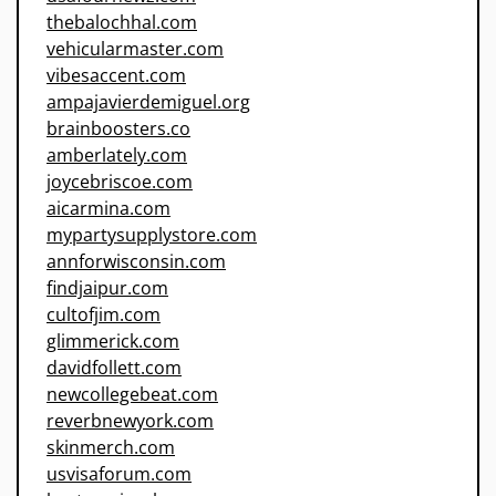
thebalochhal.com
vehicularmaster.com
vibesaccent.com
ampajavierdemiguel.org
brainboosters.co
amberlately.com
joycebriscoe.com
aicarmina.com
mypartysupplystore.com
annforwisconsin.com
findjaipur.com
cultofjim.com
glimmerick.com
davidfollett.com
newcollegebeat.com
reverbnewyork.com
skinmerch.com
usvisaforum.com