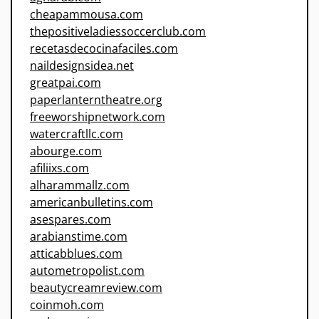
cheapammousa.com
thepositiveladiessoccerclub.com
recetasdecocinafaciles.com
naildesignsidea.net
greatpai.com
paperlanterntheatre.org
freeworshipnetwork.com
watercraftllc.com
abourge.com
afiliixs.com
alharammallz.com
americanbulletins.com
asespares.com
arabianstime.com
atticabblues.com
autometropolist.com
beautycreamreview.com
coinmoh.com