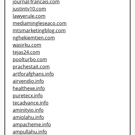
journal-francais.com
justintv10.com
lawyerule.com
mediamingleseaco.com
mtsmarketingblog.com
nghekiemtien.com
wasirku.com
tejas24.com
poolturbo.com
prachestait.com
artforafghans.info
airvendio.info
healthexe.info
puretecx.info
tecadvance.info
aminityio.info
amiolahu.info
ampacheme.info
ampullahu.info