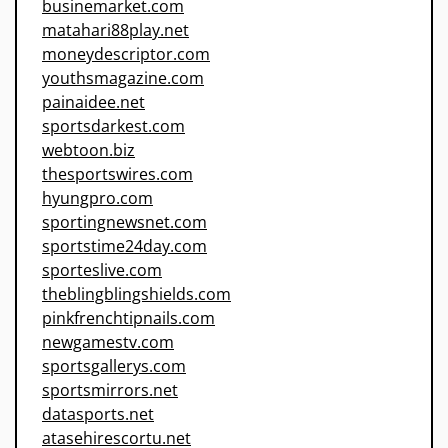
businemarket.com
matahari88play.net
moneydescriptor.com
youthsmagazine.com
painaidee.net
sportsdarkest.com
webtoon.biz
thesportswires.com
hyungpro.com
sportingnewsnet.com
sportstime24day.com
sporteslive.com
theblingblingshields.com
pinkfrenchtipnails.com
newgamestv.com
sportsgallerys.com
sportsmirrors.net
datasports.net
atasehirescortu.net