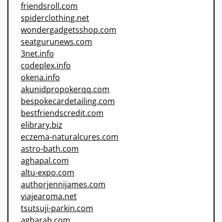
friendsroll.com
spiderclothing.net
wondergadgetsshop.com
seatgurunews.com
3net.info
codeplex.info
okena.info
akunidpropokerqq.com
bespokecardetailing.com
bestfriendscredit.com
elibrary.biz
eczema-naturalcures.com
astro-bath.com
aghapal.com
altu-expo.com
authorjennijames.com
viajearoma.net
tsutsuji-parkin.com
agharab.com