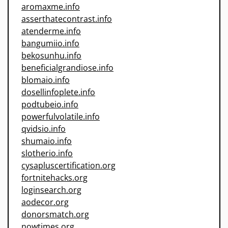
aromaxme.info
asserthatecontrast.info
atenderme.info
bangumiio.info
bekosunhu.info
beneficialgrandiose.info
blomaio.info
dosellinfoplete.info
podtubeio.info
powerfulvolatile.info
qvidsio.info
shumaio.info
slotherio.info
cysapluscertification.org
fortnitehacks.org
loginsearch.org
aodecor.org
donorsmatch.org
nowtimes.org