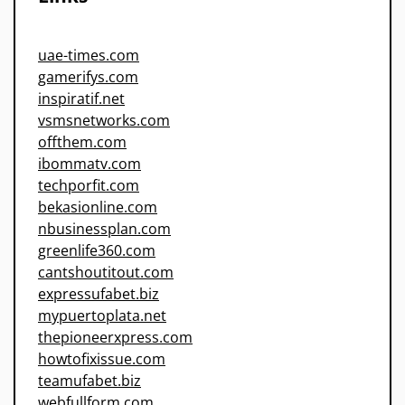
uae-times.com
gamerifys.com
inspiratif.net
vsmsnetworks.com
offthem.com
ibommatv.com
techporfit.com
bekasionline.com
nbusinessplan.com
greenlife360.com
cantshoutitout.com
expressufabet.biz
mypuertoplata.net
thepioneerxpress.com
howtofixissue.com
teamufabet.biz
webfullform.com