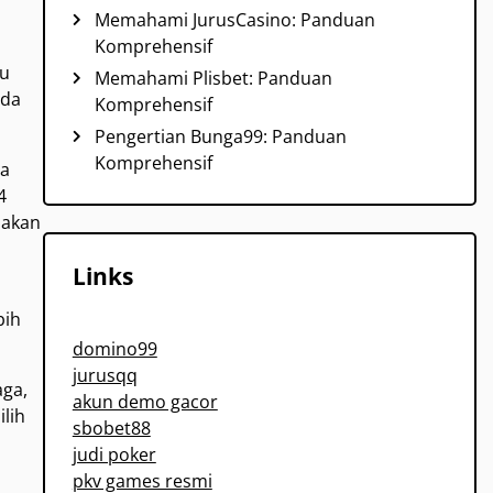
Memahami JurusCasino: Panduan
Komprehensif
tu
Memahami Plisbet: Panduan
nda
Komprehensif
Pengertian Bunga99: Panduan
Komprehensif
da
4
dakan
Links
bih
domino99
jurusqq
aga,
akun demo gacor
lih
sbobet88
judi poker
pkv games resmi