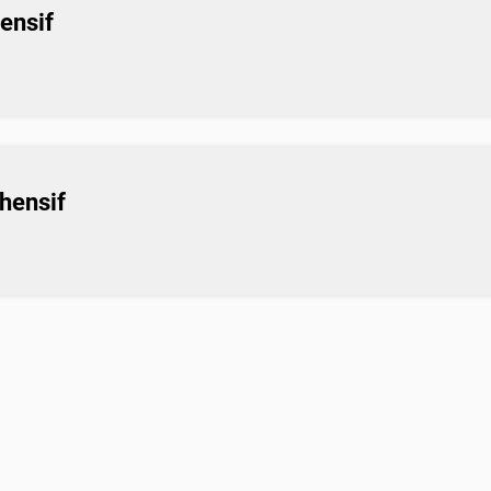
ensif
hensif