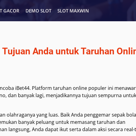
T GACOR
DEMO SLOT
SLOT MAXWIN
n Tujuan Anda untuk Taruhan Onli
encoba iBet44. Platform taruhan online populer ini menawa
no, dan banyak lagi, menjadikannya tujuan sempurna untu
uhan olahraganya yang luas. Baik Anda penggemar sepak bola
menemukan banyak peluang untuk memasang taruhan dan
n langsung, Anda dapat ikut serta dalam aksi secara real-