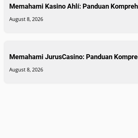
Memahami Kasino Ahlí: Panduan Kompreh
August 8, 2026
Memahami JurusCasino: Panduan Kompre
August 8, 2026