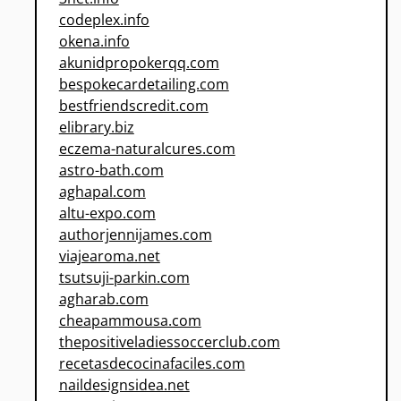
codeplex.info
okena.info
akunidpropokerqq.com
bespokecardetailing.com
bestfriendscredit.com
elibrary.biz
eczema-naturalcures.com
astro-bath.com
aghapal.com
altu-expo.com
authorjennijames.com
viajearoma.net
tsutsuji-parkin.com
agharab.com
cheapammousa.com
thepositiveladiessoccerclub.com
recetasdecocinafaciles.com
naildesignsidea.net