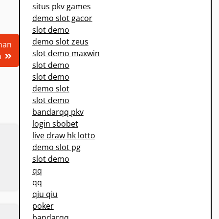
situs pkv games
demo slot gacor
slot demo
demo slot zeus
anan
slot demo maxwin
n
slot demo
slot demo
demo slot
slot demo
bandarqq pkv
login sbobet
live draw hk lotto
demo slot pg
slot demo
qq
qq
qiu qiu
poker
bandarqq