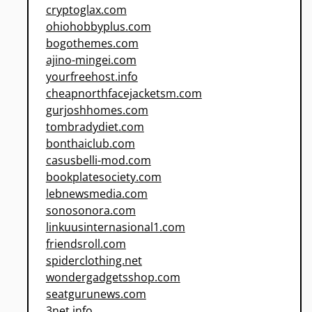
cryptoglax.com
ohiohobbyplus.com
bogothemes.com
ajino-mingei.com
yourfreehost.info
cheapnorthfacejacketsm.com
gurjoshhomes.com
tombradydiet.com
bonthaiclub.com
casusbelli-mod.com
bookplatesociety.com
lebnewsmedia.com
sonosonora.com
linkuusinternasional1.com
friendsroll.com
spiderclothing.net
wondergadgetsshop.com
seatgurunews.com
3net.info