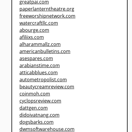
greatpai.com
paperlanterntheatre.org
freeworshipnetwork.com
watercraftllc.com
abourge.com
afiliixs.com
alharammallz.com
americanbulletins.com
asespares.com
arabianstime.com
atticabblues.com
autometropolist.com
beautycreamreview.com
coinmoh.com
cyclopsreview.com
dattgen.com
didoivatnang.com
dogsbarks.com
dwmsoftwarehouse.com