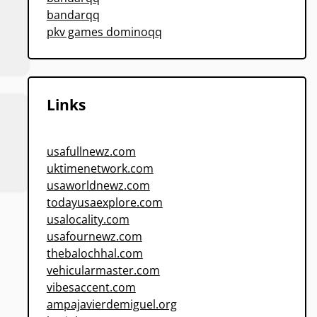
bandarqq
pkv games dominoqq
Links
usafullnewz.com
uktimenetwork.com
usaworldnewz.com
todayusaexplore.com
usalocality.com
usafournewz.com
thebalochhal.com
vehicularmaster.com
vibesaccent.com
ampajavierdemiguel.org