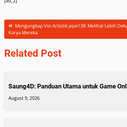
[ad_2]
Post
Mengungkap Visi Artistik jepe138: Melihat Lebih Dek
Karya Mereka
navigation
Related Post
Saung4D: Panduan Utama untuk Game Onl
August 9, 2026