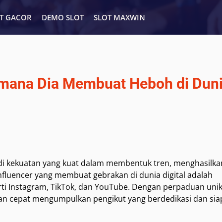
T GACOR
DEMO SLOT
SLOT MAXWIN
aimana Dia Membuat Heboh di Dun
enjadi kekuatan yang kuat dalam membentuk tren, menghasilka
fluencer yang membuat gebrakan di dunia digital adalah
rti Instagram, TikTok, dan YouTube. Dengan perpaduan uni
gan cepat mengumpulkan pengikut yang berdedikasi dan sia