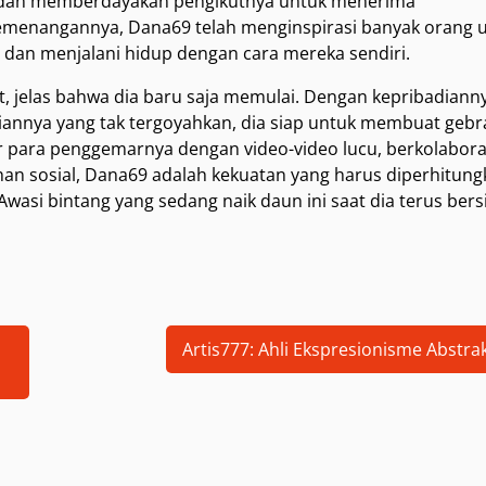
, dan memberdayakan pengikutnya untuk menerima
kemenangannya, Dana69 telah menginspirasi banyak orang 
dan menjalani hidup dengan cara mereka sendiri.
, jelas bahwa dia baru saja memulai. Dengan kepribadiann
sliannya yang tak tergoyahkan, dia siap untuk membuat geb
bur para penggemarnya dengan video-video lucu, berkolabora
 sosial, Dana69 adalah kekuatan yang harus diperhitung
asi bintang yang sedang naik daun ini saat dia terus bers
Artis777: Ahli Ekspresionisme Abstra