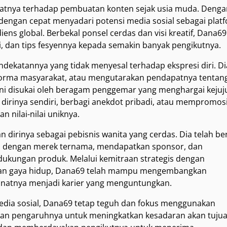
ratnya terhadap pembuatan konten sejak usia muda. Denga
a dengan cepat menyadari potensi media sosial sebagai plat
s global. Berbekal ponsel cerdas dan visi kreatif, Dana69
i, dan tips fesyennya kepada semakin banyak pengikutnya.
dekatannya yang tidak menyesal terhadap ekspresi diri. Di
norma masyarakat, atau mengutarakan pendapatnya tentan
 ini disukai oleh beragam penggemar yang menghargai kejuj
dirinya sendiri, berbagi anekdot pribadi, atau mempromos
 nilai-nilai uniknya.
dirinya sebagai pebisnis wanita yang cerdas. Dia telah ber
si dengan merek ternama, mendapatkan sponsor, dan
dukungan produk. Melalui kemitraan strategis dengan
, dan gaya hidup, Dana69 telah mampu mengembangkan
atnya menjadi karier yang menguntungkan.
ia sosial, Dana69 tetap teguh dan fokus menggunakan
akan pengaruhnya untuk meningkatkan kesadaran akan tuju