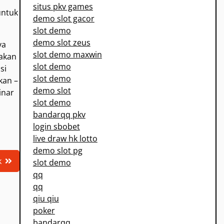
situs pkv games
untuk
demo slot gacor
slot demo
demo slot zeus
ya
slot demo maxwin
rakan
slot demo
si
slot demo
kan –
demo slot
inar
slot demo
bandarqq pkv
login sbobet
live draw hk lotto
demo slot pg
k
slot demo
qq
qq
qiu qiu
poker
bandarqq