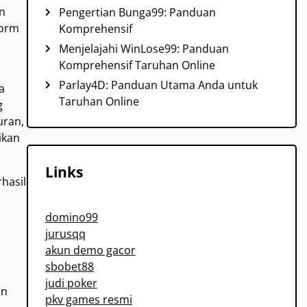
n
Pengertian Bunga99: Panduan
form
Komprehensif
Menjelajahi WinLose99: Panduan
Komprehensif Taruhan Online
Parlay4D: Panduan Utama Anda untuk
a
Taruhan Online
g
uran,
ikan
Links
hasil
domino99
jurusqq
akun demo gacor
sbobet88
judi poker
an
pkv games resmi