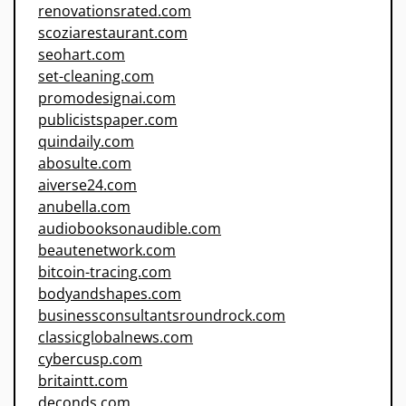
renovationsrated.com
scoziarestaurant.com
seohart.com
set-cleaning.com
promodesignai.com
publicistspaper.com
quindaily.com
abosulte.com
aiverse24.com
anubella.com
audiobooksonaudible.com
beautenetwork.com
bitcoin-tracing.com
bodyandshapes.com
businessconsultantsroundrock.com
classicglobalnews.com
cybercusp.com
britaintt.com
deconds.com