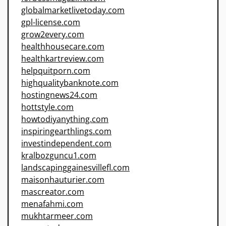
globalmarketlivetoday.com
gpl-license.com
grow2every.com
healthhousecare.com
healthkartreview.com
helpquitporn.com
highqualitybanknote.com
hostingnews24.com
hottstyle.com
howtodiyanything.com
inspiringearthlings.com
investindependent.com
kralbozguncu1.com
landscapinggainesvillefl.com
maisonhauturier.com
mascreator.com
menafahmi.com
mukhtarmeer.com