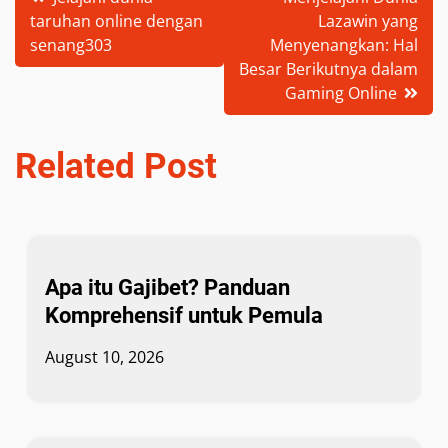
taruhan online dengan
Lazawin yang
navigation
senang303
Menyenangkan: Hal
Besar Berikutnya dalam
Gaming Online
Related Post
Apa itu Gajibet? Panduan
Komprehensif untuk Pemula
August 10, 2026