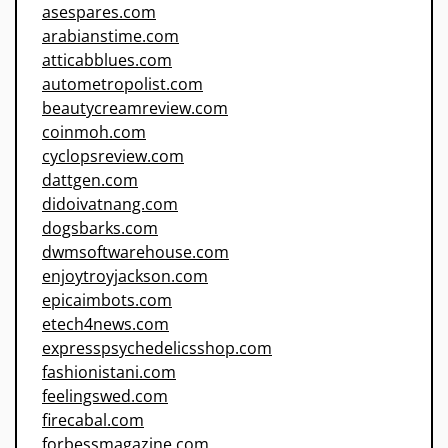
asespares.com
arabianstime.com
atticabblues.com
autometropolist.com
beautycreamreview.com
coinmoh.com
cyclopsreview.com
dattgen.com
didoivatnang.com
dogsbarks.com
dwmsoftwarehouse.com
enjoytroyjackson.com
epicaimbots.com
etech4news.com
expresspsychedelicsshop.com
fashionistani.com
feelingswed.com
firecabal.com
forbessmagazine.com