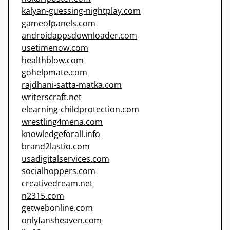
kalyan-guessing-nightplay.com
gameofpanels.com
androidappsdownloader.com
usetimenow.com
healthblow.com
gohelpmate.com
rajdhani-satta-matka.com
writerscraft.net
elearning-childprotection.com
wrestling4mena.com
knowledgeforall.info
brand2lastio.com
usadigitalservices.com
socialhoppers.com
creativedream.net
n2315.com
getwebonline.com
onlyfansheaven.com