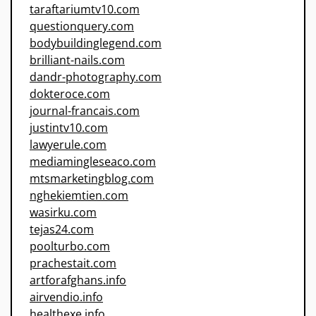
taraftariumtv10.com
questionquery.com
bodybuildinglegend.com
brilliant-nails.com
dandr-photography.com
dokteroce.com
journal-francais.com
justintv10.com
lawyerule.com
mediamingleseaco.com
mtsmarketingblog.com
nghekiemtien.com
wasirku.com
tejas24.com
poolturbo.com
prachestait.com
artforafghans.info
airvendio.info
healthexe.info