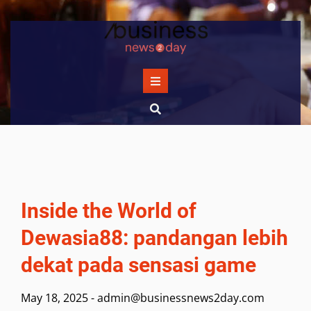
Skip
to
content
Inside the World of
Dewasia88: pandangan lebih
dekat pada sensasi game
May 18, 2025
-
admin@businessnews2day.com