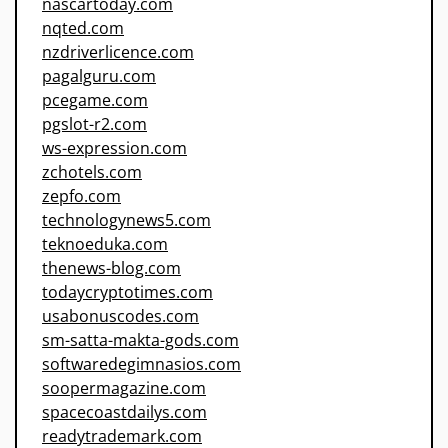
nascartoday.com
nqted.com
nzdriverlicence.com
pagalguru.com
pcegame.com
pgslot-r2.com
ws-expression.com
zchotels.com
zepfo.com
technologynews5.com
teknoeduka.com
thenews-blog.com
todaycryptotimes.com
usabonuscodes.com
sm-satta-makta-gods.com
softwaredegimnasios.com
soopermagazine.com
spacecoastdailys.com
readytrademark.com