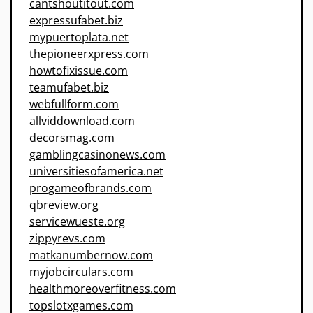
cantshoutitout.com
expressufabet.biz
mypuertoplata.net
thepioneerxpress.com
howtofixissue.com
teamufabet.biz
webfullform.com
allviddownload.com
decorsmag.com
gamblingcasinonews.com
universitiesofamerica.net
progameofbrands.com
qbreview.org
servicewueste.org
zippyrevs.com
matkanumbernow.com
myjobcirculars.com
healthmoreoverfitness.com
topslotxgames.com