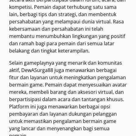
kompetisi. Pemain dapat terhubung satu sama
lain, berbagi tips dan strategi, dan membentuk
persahabatan yang melampaui dunia virtual. Rasa
kebersamaan dan persahabatan ini telah
membantu menumbuhkan lingkungan yang positif
dan ramah bagi para pemain dari semua latar
belakang dan tingkat keterampilan.
Selain gameplaynya yang menarik dan komunitas
aktif, DewASurga88 juga menawarkan berbagai
fitur dan layanan untuk meningkatkan pengalaman
bermain game. Pemain dapat menyesuaikan avatar
mereka, membeli barang dan aksesori virtual, dan
berpartisipasi dalam acara dan tantangan khusus.
Platform ini juga menawarkan berbagai opsi
pembayaran dan layanan dukungan pelanggan
untuk memastikan pengalaman bermain game
yang lancar dan menyenangkan bagi semua
pemain.