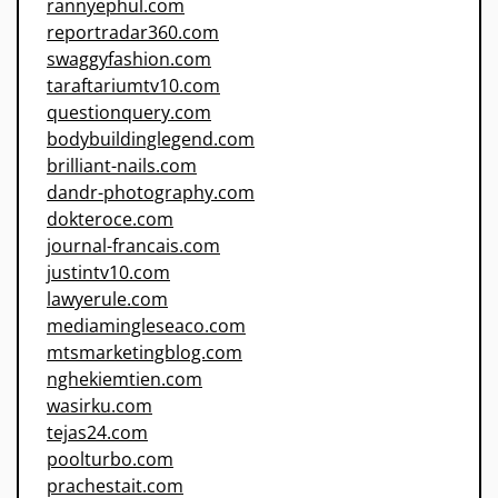
rannyephul.com
reportradar360.com
swaggyfashion.com
taraftariumtv10.com
questionquery.com
bodybuildinglegend.com
brilliant-nails.com
dandr-photography.com
dokteroce.com
journal-francais.com
justintv10.com
lawyerule.com
mediamingleseaco.com
mtsmarketingblog.com
nghekiemtien.com
wasirku.com
tejas24.com
poolturbo.com
prachestait.com