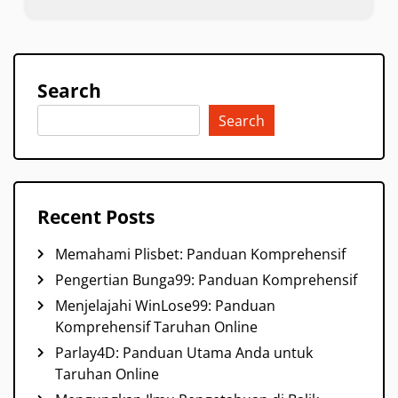
Search
Search
Recent Posts
Memahami Plisbet: Panduan Komprehensif
Pengertian Bunga99: Panduan Komprehensif
Menjelajahi WinLose99: Panduan
Komprehensif Taruhan Online
Parlay4D: Panduan Utama Anda untuk
Taruhan Online