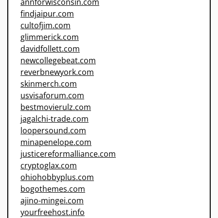
annforwisconsin.com
findjaipur.com
cultofjim.com
glimmerick.com
davidfollett.com
newcollegebeat.com
reverbnewyork.com
skinmerch.com
usvisaforum.com
bestmovierulz.com
jagalchi-trade.com
loopersound.com
minapenelope.com
justicereformalliance.com
cryptoglax.com
ohiohobbyplus.com
bogothemes.com
ajino-mingei.com
yourfreehost.info