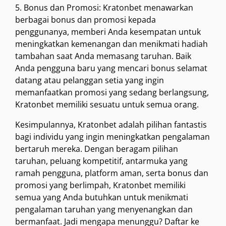
5. Bonus dan Promosi: Kratonbet menawarkan
berbagai bonus dan promosi kepada
penggunanya, memberi Anda kesempatan untuk
meningkatkan kemenangan dan menikmati hadiah
tambahan saat Anda memasang taruhan. Baik
Anda pengguna baru yang mencari bonus selamat
datang atau pelanggan setia yang ingin
memanfaatkan promosi yang sedang berlangsung,
Kratonbet memiliki sesuatu untuk semua orang.
Kesimpulannya, Kratonbet adalah pilihan fantastis
bagi individu yang ingin meningkatkan pengalaman
bertaruh mereka. Dengan beragam pilihan
taruhan, peluang kompetitif, antarmuka yang
ramah pengguna, platform aman, serta bonus dan
promosi yang berlimpah, Kratonbet memiliki
semua yang Anda butuhkan untuk menikmati
pengalaman taruhan yang menyenangkan dan
bermanfaat. Jadi mengapa menunggu? Daftar ke