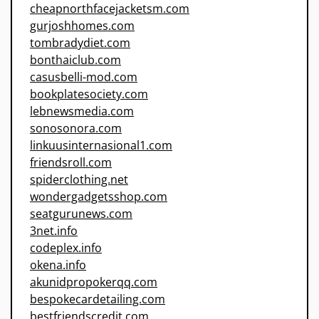
cheapnorthfacejacketsm.com
gurjoshhomes.com
tombradydiet.com
bonthaiclub.com
casusbelli-mod.com
bookplatesociety.com
lebnewsmedia.com
sonosonora.com
linkuusinternasional1.com
friendsroll.com
spiderclothing.net
wondergadgetsshop.com
seatgurunews.com
3net.info
codeplex.info
okena.info
akunidpropokerqq.com
bespokecardetailing.com
bestfriendscredit.com