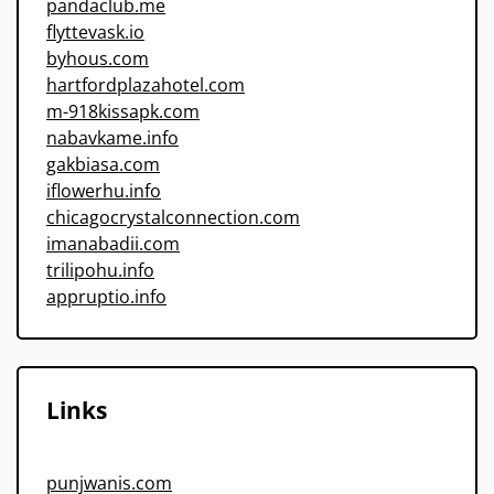
pandaclub.me
flyttevask.io
byhous.com
hartfordplazahotel.com
m-918kissapk.com
nabavkame.info
gakbiasa.com
iflowerhu.info
chicagocrystalconnection.com
imanabadii.com
trilipohu.info
appruptio.info
Links
punjwanis.com