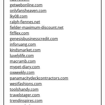
getwebonline.com
onlyfansheaven.com
lky08.com
ralph-fiennes.net
fielder-maximum-discount.net
fitfllex.com
genesisbusinesscredit.com
inforuang.com
kindsmarket.com
luvelylife.com
macramb.com
mypet-diary.com
oxweekly.com
panamacitydeckcontractors.com
westfashions.com
toolshandy.com
travelstager.com
trendinspires.com