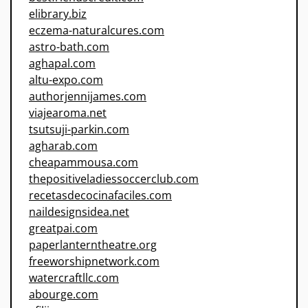
elibrary.biz
eczema-naturalcures.com
astro-bath.com
aghapal.com
altu-expo.com
authorjennijames.com
viajearoma.net
tsutsuji-parkin.com
agharab.com
cheapammousa.com
thepositiveladiessoccerclub.com
recetasdecocinafaciles.com
naildesignsidea.net
greatpai.com
paperlanterntheatre.org
freeworshipnetwork.com
watercraftllc.com
abourge.com