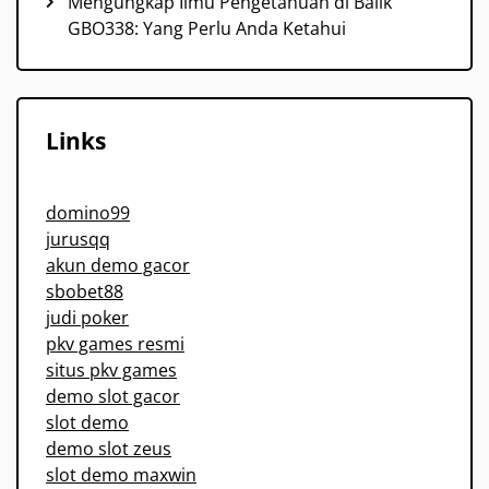
Mengungkap Ilmu Pengetahuan di Balik
GBO338: Yang Perlu Anda Ketahui
Links
domino99
jurusqq
akun demo gacor
sbobet88
judi poker
pkv games resmi
situs pkv games
demo slot gacor
slot demo
demo slot zeus
slot demo maxwin