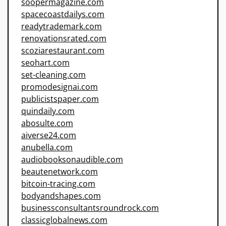
soopermagazine.com
spacecoastdailys.com
readytrademark.com
renovationsrated.com
scoziarestaurant.com
seohart.com
set-cleaning.com
promodesignai.com
publicistspaper.com
quindaily.com
abosulte.com
aiverse24.com
anubella.com
audiobooksonaudible.com
beautenetwork.com
bitcoin-tracing.com
bodyandshapes.com
businessconsultantsroundrock.com
classicglobalnews.com