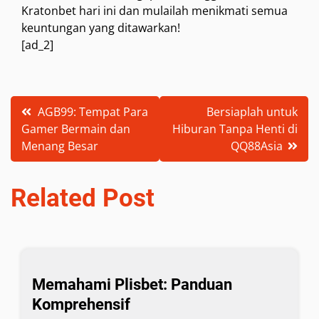
Kratonbet hari ini dan mulailah menikmati semua
keuntungan yang ditawarkan!
[ad_2]
Post
AGB99: Tempat Para
Bersiaplah untuk
Gamer Bermain dan
Hiburan Tanpa Henti di
navigation
Menang Besar
QQ88Asia
Related Post
Memahami Plisbet: Panduan
Komprehensif