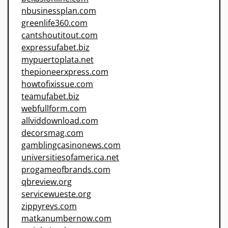
nbusinessplan.com
greenlife360.com
cantshoutitout.com
expressufabet.biz
mypuertoplata.net
thepioneerxpress.com
howtofixissue.com
teamufabet.biz
webfullform.com
allviddownload.com
decorsmag.com
gamblingcasinonews.com
universitiesofamerica.net
progameofbrands.com
qbreview.org
servicewueste.org
zippyrevs.com
matkanumbernow.com