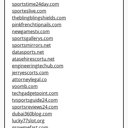
sportstime24day.com
sporteslive.com
theblingblingshields.com
pinkfrenchtipnails.com
newgamestv.com
sportsgallerys.com
sportsmirrors.net
datasports.net
atasehirescortu.net
engineeringtechub.com
jerryescorts.com
attorneylegal.co
voomb.com
techgadgetpoint.com
tvsportsguide24.com
sportsreviews24.com
dubai360blog.com
lucky77slot.org
growmefast.com