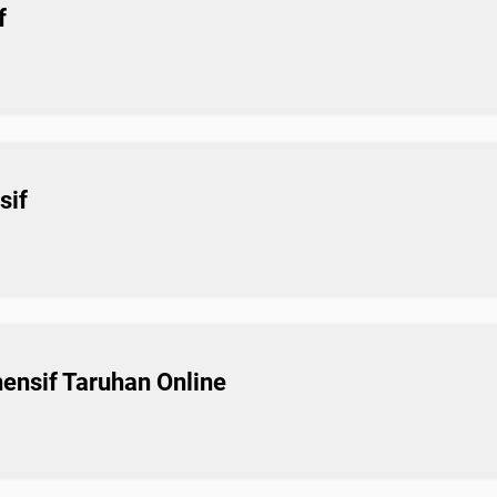
f
sif
ensif Taruhan Online