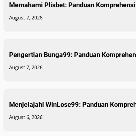
Memahami Plisbet: Panduan Komprehensi
August 7, 2026
Pengertian Bunga99: Panduan Komprehen
August 7, 2026
Menjelajahi WinLose99: Panduan Kompreh
August 6, 2026