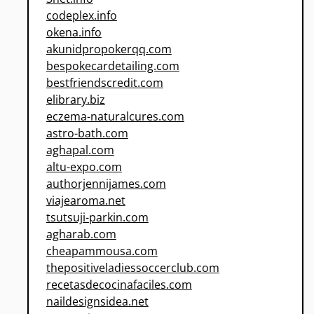
codeplex.info
okena.info
akunidpropokerqq.com
bespokecardetailing.com
bestfriendscredit.com
elibrary.biz
eczema-naturalcures.com
astro-bath.com
aghapal.com
altu-expo.com
authorjennijames.com
viajearoma.net
tsutsuji-parkin.com
agharab.com
cheapammousa.com
thepositiveladiessoccerclub.com
recetasdecocinafaciles.com
naildesignsidea.net