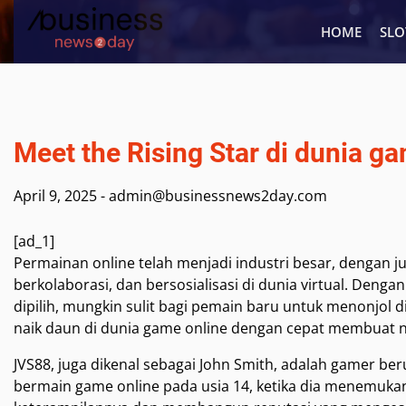
Skip
to
HOME
SLO
content
Meet the Rising Star di dunia g
April 9, 2025
-
admin@businessnews2day.com
[ad_1]
Permainan online telah menjadi industri besar, dengan j
berkolaborasi, dan bersosialisasi di dunia virtual. Den
dipilih, mungkin sulit bagi pemain baru untuk menonjol
naik daun di dunia game online dengan cepat membuat na
JVS88, juga dikenal sebagai John Smith, adalah gamer beru
bermain game online pada usia 14, ketika dia menemukan