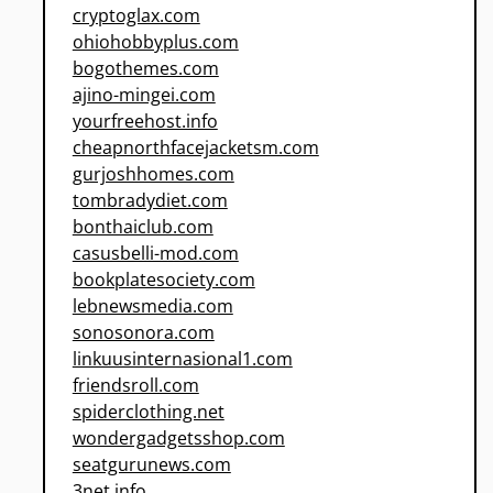
cryptoglax.com
ohiohobbyplus.com
bogothemes.com
ajino-mingei.com
yourfreehost.info
cheapnorthfacejacketsm.com
gurjoshhomes.com
tombradydiet.com
bonthaiclub.com
casusbelli-mod.com
bookplatesociety.com
lebnewsmedia.com
sonosonora.com
linkuusinternasional1.com
friendsroll.com
spiderclothing.net
wondergadgetsshop.com
seatgurunews.com
3net.info