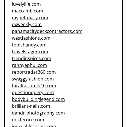
luvelylife.com
macramb.com
mypet-diary.com
oxweekly.com
panamacitydeckcontractors.com
westfashions.com
toolshandy.com
travelstager.com
trendinspires.com
rannyephul.com
reportradar360.com
swaggyfashion.com
taraftariumtv10.com
questionquery.com
bodybuildinglegend.com
brilliant-nails.com
dandr-photography.com
dokteroce.com
journal-francais.com