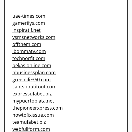
uae-times.com
gamerifys.com
inspiratif.net
vsmsnetworks.com
offthem.com
ibommatv.com
techporfit.com
bekasionline.com
nbusinessplan.com
greenlife360.com
cantshoutitout.com
expressufabet.biz
mypuertoplata.net
thepioneerxpress.com
howtofixissue.com
teamufabet.biz
webfullform.com