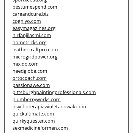
besttimespend.com
careandcure.biz
cogniyo.com
easymagazines.org
hirfanjilasmi.com
hometricks.org
leathercraftpro.com
microgridpower.org
mixiqo.com
needglobe.com
ortocoach.com
passionawe.com
pittsburghpaintingprofessionals.com
plumberryworks.com
psychoterapiawioletanowak.com
quickultimate.com
quirkyquester.com
sexmedicineformen.com