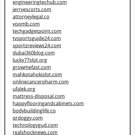
engineeringtechub.com
jerryescorts.com
attorneylegal.co
voomb.com
techgadgetpoint.com
tvsportsguide24.com
sportsreviews24.com
dubai360blog.com
lucky77slot.org
growmefast.com
mahkotahokislot.com
onlinecancerpharm.com
ufalek.org
mattress-disposal.com
happyflooringandcabinets.com
bodybuildinglife.co
qrdoggy.com
technologygud.com
realshocknews.com