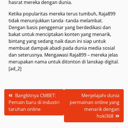
hasrat mereka dengan dunia.
Ketika popularitas mereka terus tumbuh, Raja899
tidak menunjukkan tanda -tanda melambat.
Dengan basis penggemar yang berdedikasi dan
bakat untuk menciptakan konten yang menarik,
bintang yang sedang naik daun ini siap untuk
membuat dampak abadi pada dunia media sosial
dan seterusnya. Mengawasi Raja899 – mereka jelas
merupakan nama untuk ditonton di lanskap digital.
[ad_2]
Post
Bangkitnya CMBET:
Menjelajahi dunia
Pemain baru di industri
permainan online yang
navigation
taruhan online
menarik dengan
hoki368