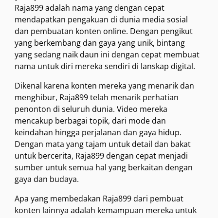
Raja899 adalah nama yang dengan cepat
mendapatkan pengakuan di dunia media sosial
dan pembuatan konten online. Dengan pengikut
yang berkembang dan gaya yang unik, bintang
yang sedang naik daun ini dengan cepat membuat
nama untuk diri mereka sendiri di lanskap digital.
Dikenal karena konten mereka yang menarik dan
menghibur, Raja899 telah menarik perhatian
penonton di seluruh dunia. Video mereka
mencakup berbagai topik, dari mode dan
keindahan hingga perjalanan dan gaya hidup.
Dengan mata yang tajam untuk detail dan bakat
untuk bercerita, Raja899 dengan cepat menjadi
sumber untuk semua hal yang berkaitan dengan
gaya dan budaya.
Apa yang membedakan Raja899 dari pembuat
konten lainnya adalah kemampuan mereka untuk