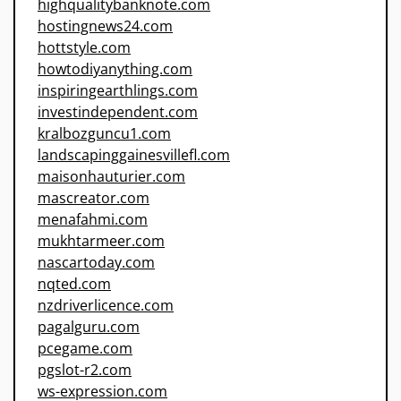
highqualitybanknote.com
hostingnews24.com
hottstyle.com
howtodiyanything.com
inspiringearthlings.com
investindependent.com
kralbozguncu1.com
landscapinggainesvillefl.com
maisonhauturier.com
mascreator.com
menafahmi.com
mukhtarmeer.com
nascartoday.com
nqted.com
nzdriverlicence.com
pagalguru.com
pcegame.com
pgslot-r2.com
ws-expression.com