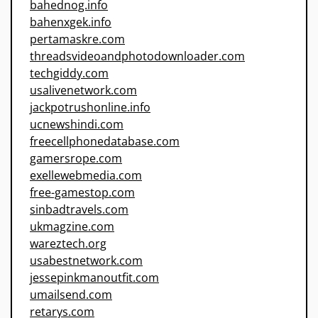
bahednog.info
bahenxgek.info
pertamaskre.com
threadsvideoandphotodownloader.com
techgiddy.com
usalivenetwork.com
jackpotrushonline.info
ucnewshindi.com
freecellphonedatabase.com
gamersrope.com
exellewebmedia.com
free-gamestop.com
sinbadtravels.com
ukmagzine.com
wareztech.org
usabestnetwork.com
jessepinkmanoutfit.com
umailsend.com
retarys.com