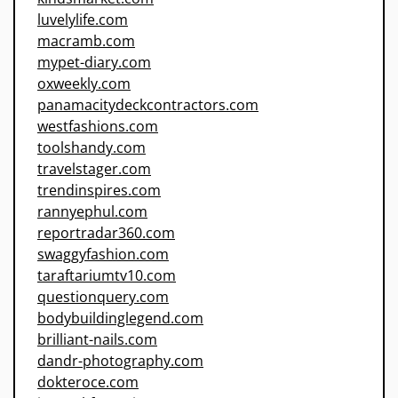
luvelylife.com
macramb.com
mypet-diary.com
oxweekly.com
panamacitydeckcontractors.com
westfashions.com
toolshandy.com
travelstager.com
trendinspires.com
rannyephul.com
reportradar360.com
swaggyfashion.com
taraftariumtv10.com
questionquery.com
bodybuildinglegend.com
brilliant-nails.com
dandr-photography.com
dokteroce.com