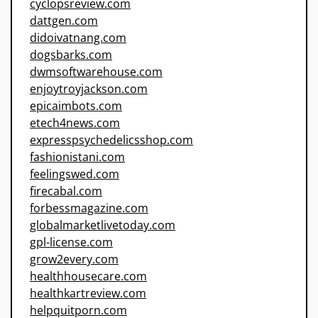
cyclopsreview.com
dattgen.com
didoivatnang.com
dogsbarks.com
dwmsoftwarehouse.com
enjoytroyjackson.com
epicaimbots.com
etech4news.com
expresspsychedelicsshop.com
fashionistani.com
feelingswed.com
firecabal.com
forbessmagazine.com
globalmarketlivetoday.com
gpl-license.com
grow2every.com
healthhousecare.com
healthkartreview.com
helpquitporn.com