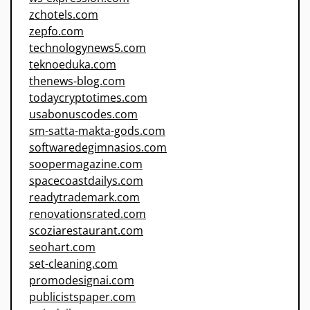
zchotels.com
zepfo.com
technologynews5.com
teknoeduka.com
thenews-blog.com
todaycryptotimes.com
usabonuscodes.com
sm-satta-makta-gods.com
softwaredegimnasios.com
soopermagazine.com
spacecoastdailys.com
readytrademark.com
renovationsrated.com
scoziarestaurant.com
seohart.com
set-cleaning.com
promodesignai.com
publicistspaper.com