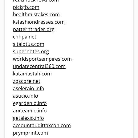
pickgb.com
healthmistakes.com
ksfashiondresses.com
patterntrader.org
cnhpa.net
sitalotus.com
supernotes.org
worldsportsempires.com
updatecentral360.com
katamastah.com
zqscore.net
aseleraio.info
asticio.info
egardenio.info
arxteamio.info
getalexio.info
accountaudittaxcon.com
prymprint.com