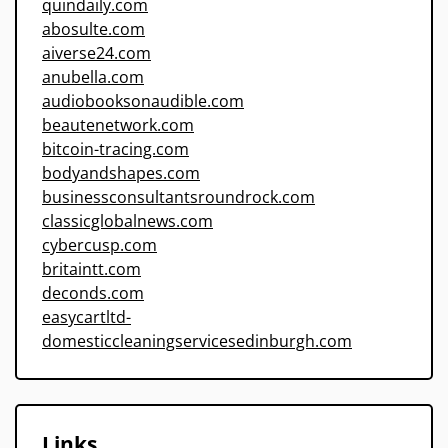
quindaily.com
abosulte.com
aiverse24.com
anubella.com
audiobooksonaudible.com
beautenetwork.com
bitcoin-tracing.com
bodyandshapes.com
businessconsultantsroundrock.com
classicglobalnews.com
cybercusp.com
britaintt.com
deconds.com
easycartltd-
domesticcleaningservicesedinburgh.com
Links