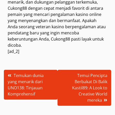
menarik, dan dukungan pelanggan terkemuka,
Cukong88 dengan cepat menjadi favorit di antara
pemain yang mencari pengalaman kasino online
yang menyenangkan dan bermanfaat. Apakah
Anda seorang veteran kasino berpengalaman atau
pendatang baru yang ingin mencoba
keberuntungan Anda, Cukong88 pasti layak untuk
dicoba.
[ad_2]
Post
Temukan dunia
Temui Pencipta
yang menarik dari
Berbakat Di Balik
navigation
UNO138: Tinjauan
Kastil89: A Look to
Komprehensif
Creative World
mereka