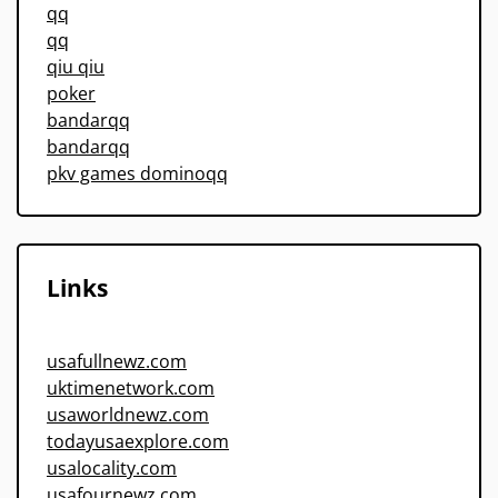
qq
qq
qiu qiu
poker
bandarqq
bandarqq
pkv games dominoqq
Links
usafullnewz.com
uktimenetwork.com
usaworldnewz.com
todayusaexplore.com
usalocality.com
usafournewz.com