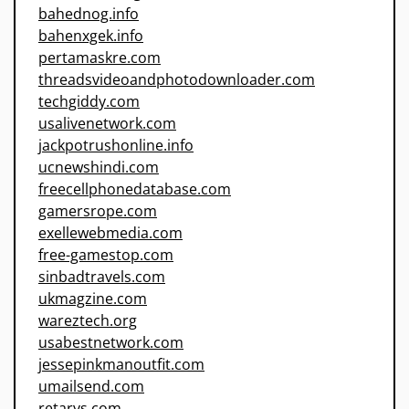
bahednog.info
bahenxgek.info
pertamaskre.com
threadsvideoandphotodownloader.com
techgiddy.com
usalivenetwork.com
jackpotrushonline.info
ucnewshindi.com
freecellphonedatabase.com
gamersrope.com
exellewebmedia.com
free-gamestop.com
sinbadtravels.com
ukmagzine.com
wareztech.org
usabestnetwork.com
jessepinkmanoutfit.com
umailsend.com
retarys.com