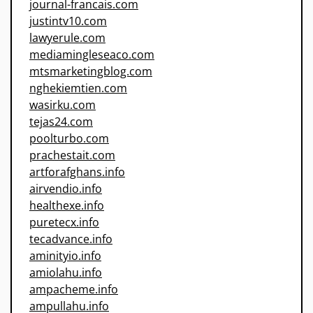
journal-francais.com
justintv10.com
lawyerule.com
mediamingleseaco.com
mtsmarketingblog.com
nghekiemtien.com
wasirku.com
tejas24.com
poolturbo.com
prachestait.com
artforafghans.info
airvendio.info
healthexe.info
puretecx.info
tecadvance.info
aminityio.info
amiolahu.info
ampacheme.info
ampullahu.info