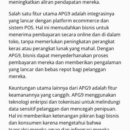
meningkatkan aliran pendapatan mereka.
Salah satu fitur utama APG9 adalah integrasinya
yang lancar dengan platform ecommerce dan
sistem POS. Hal ini memudahkan bisnis untuk
menerima pembayaran secara online dan di dalam
toko, tanpa memerlukan peningkatan perangkat
keras atau perangkat lunak yang mahal. Dengan
APG9, bisnis dapat menyederhanakan proses
pembayaran mereka dan memberikan pengalaman
yang lancar dan bebas repot bagi pelanggan
mereka.
Keuntungan utama lainnya dari APG9 adalah fitur
keamanannya yang canggih. APG9 menggunakan
teknologi enkripsi dan tokenisasi untuk melindungi
data sensitif pelanggan dan mencegah penipuan.
Hal ini memberikan ketenangan pikiran bagi bisnis
dan konsumen karena mengetahui bahwa
transaksi mereka aman dan informasi mereka