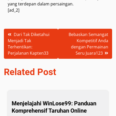
yang terdepan dalam persaingan.
[ad_2]
Post
Dari Tak Diketahui
Bebaskan Semangat
Menjadi Tak
Kompetitif Anda
navigation
Terhentikan:
dengan Permainan
Perjalanan Kapten33
Seru Juara123
Related Post
Menjelajahi WinLose99: Panduan
Komprehensif Taruhan Online