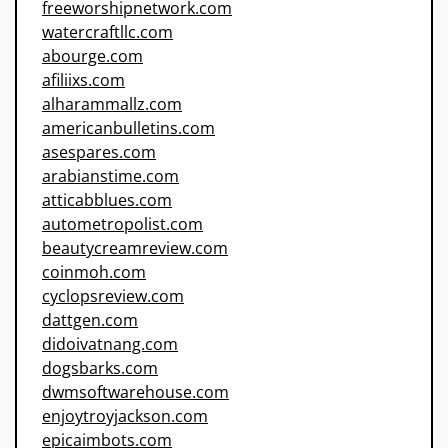
freeworshipnetwork.com
watercraftllc.com
abourge.com
afiliixs.com
alharammallz.com
americanbulletins.com
asespares.com
arabianstime.com
atticabblues.com
autometropolist.com
beautycreamreview.com
coinmoh.com
cyclopsreview.com
dattgen.com
didoivatnang.com
dogsbarks.com
dwmsoftwarehouse.com
enjoytroyjackson.com
epicaimbots.com