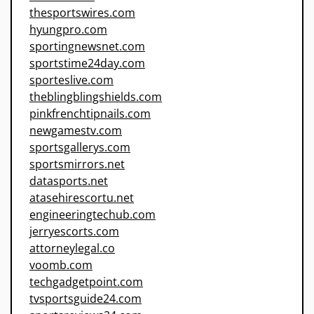
thesportswires.com
hyungpro.com
sportingnewsnet.com
sportstime24day.com
sporteslive.com
theblingblingshields.com
pinkfrenchtipnails.com
newgamestv.com
sportsgallerys.com
sportsmirrors.net
datasports.net
atasehirescortu.net
engineeringtechub.com
jerryescorts.com
attorneylegal.co
voomb.com
techgadgetpoint.com
tvsportsguide24.com