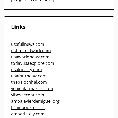
Links
usafullnewz.com
uktimenetwork.com
usaworldnewz.com
todayusaexplore.com
usalocality.com
usafournewz.com
thebalochhal.com
vehicularmaster.com
vibesaccent.com
ampajavierdemiguel.org
brainboosters.co
amberlately.com