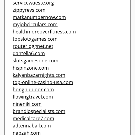
servicewueste.org
zippyrevs.com
matkanumbernow.com
myjobcirculars.com
healthmoreoverfitness.com
topslotxgames.com
routerloggnet.net
dantella6.com
slotsgamesone.com
hispinzone.com
kalyanbazarnights.com
top-online-casino-usa.com
honghuidoor.com
flowingtravel.com
nineniki.com
brandiospecialists.com
medicalcare7.com
adtennaball.com
nabzah.com