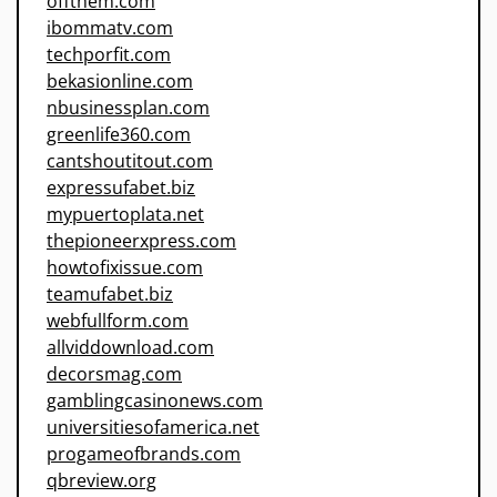
offthem.com
ibommatv.com
techporfit.com
bekasionline.com
nbusinessplan.com
greenlife360.com
cantshoutitout.com
expressufabet.biz
mypuertoplata.net
thepioneerxpress.com
howtofixissue.com
teamufabet.biz
webfullform.com
allviddownload.com
decorsmag.com
gamblingcasinonews.com
universitiesofamerica.net
progameofbrands.com
qbreview.org