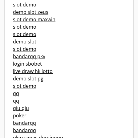
slot demo
demo slot zeus
slot demo maxwin
slot demo
slot demo
demo slot
slot demo
bandarqq pkv
login sbobet
live draw hk lotto
demo slot pg
slot demo
qq
qq
qiu qiu
poker
bandarqq
bandarqq
pkv games dominoqq