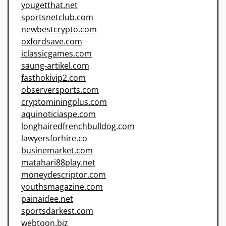
yougetthat.net
sportsnetclub.com
newbestcrypto.com
oxfordsave.com
iclassicgames.com
saung-artikel.com
fasthokivip2.com
observersports.com
cryptominingplus.com
aquinoticiaspe.com
longhairedfrenchbulldog.com
lawyersforhire.co
businemarket.com
matahari88play.net
moneydescriptor.com
youthsmagazine.com
painaidee.net
sportsdarkest.com
webtoon.biz