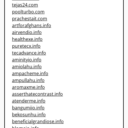
tejas24.com
poolturbo.com
prachestait.com
artforafghans.info
airvendio.info
healthexe.info
puretecx.info
tecadvance.info
aminityio.info
amiolahu.info
ampacheme.info
ampullahu.info
aromaxme.info
asserthatecontrast.info
atenderme.info
bangumiio.info
bekosunhu.info
beneficialgrandiose.info