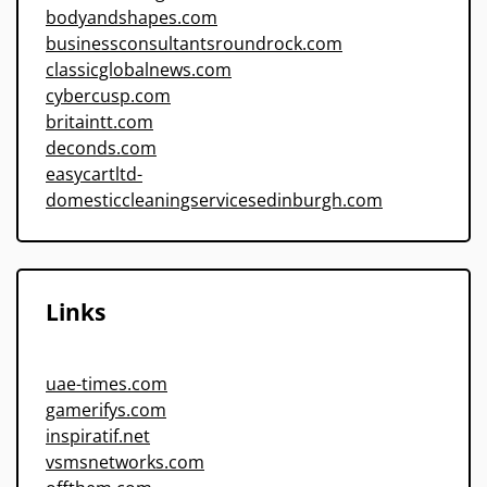
bodyandshapes.com
businessconsultantsroundrock.com
classicglobalnews.com
cybercusp.com
britaintt.com
deconds.com
easycartltd-
domesticcleaningservicesedinburgh.com
Links
uae-times.com
gamerifys.com
inspiratif.net
vsmsnetworks.com