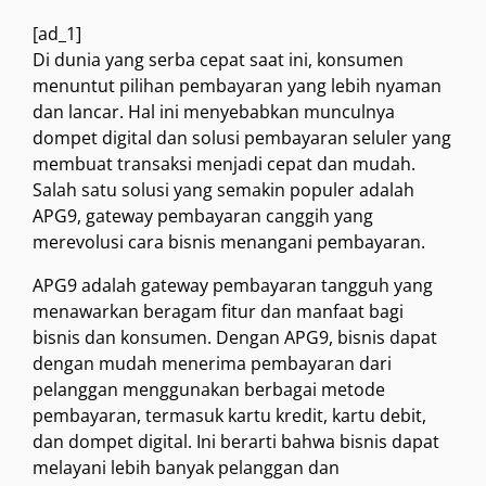
[ad_1]
Di dunia yang serba cepat saat ini, konsumen
menuntut pilihan pembayaran yang lebih nyaman
dan lancar. Hal ini menyebabkan munculnya
dompet digital dan solusi pembayaran seluler yang
membuat transaksi menjadi cepat dan mudah.
Salah satu solusi yang semakin populer adalah
APG9, gateway pembayaran canggih yang
merevolusi cara bisnis menangani pembayaran.
APG9 adalah gateway pembayaran tangguh yang
menawarkan beragam fitur dan manfaat bagi
bisnis dan konsumen. Dengan APG9, bisnis dapat
dengan mudah menerima pembayaran dari
pelanggan menggunakan berbagai metode
pembayaran, termasuk kartu kredit, kartu debit,
dan dompet digital. Ini berarti bahwa bisnis dapat
melayani lebih banyak pelanggan dan