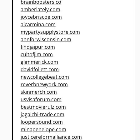
brainboosters.co
amberlately.com
joycebriscoe.com
aicarmina.com
mypartysupplystore.com
annforwisconsin.com
findjaipur.com
cultofjim.com
glimmerick.com
davidfollett.com
newcollegebeat.com
reverbnewyork.com
skinmerch.com
usvisaforum.com
bestmovierulz.com
jagalchi-trade.com
loopersound.com
minapenelope.com
justicereformalliance.com