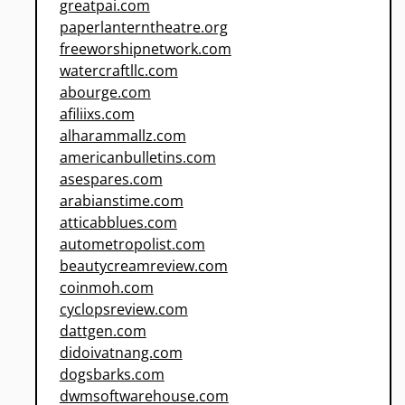
greatpai.com
paperlanterntheatre.org
freeworshipnetwork.com
watercraftllc.com
abourge.com
afiliixs.com
alharammallz.com
americanbulletins.com
asespares.com
arabianstime.com
atticabblues.com
autometropolist.com
beautycreamreview.com
coinmoh.com
cyclopsreview.com
dattgen.com
didoivatnang.com
dogsbarks.com
dwmsoftwarehouse.com