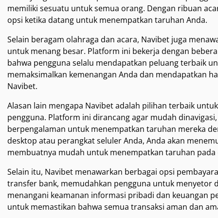
memiliki sesuatu untuk semua orang. Dengan ribuan acara
opsi ketika datang untuk menempatkan taruhan Anda.
Selain beragam olahraga dan acara, Navibet juga mena
untuk menang besar. Platform ini bekerja dengan bebera
bahwa pengguna selalu mendapatkan peluang terbaik unt
memaksimalkan kemenangan Anda dan mendapatkan hasi
Navibet.
Alasan lain mengapa Navibet adalah pilihan terbaik un
pengguna. Platform ini dirancang agar mudah dinavigas
berpengalaman untuk menempatkan taruhan mereka deng
desktop atau perangkat seluler Anda, Anda akan menem
membuatnya mudah untuk menempatkan taruhan pada ola
Selain itu, Navibet menawarkan berbagai opsi pembayaran
transfer bank, memudahkan pengguna untuk menyetor da
menangani keamanan informasi pribadi dan keuangan pe
untuk memastikan bahwa semua transaksi aman dan am