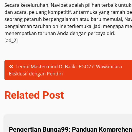
Secara keseluruhan, Navibet adalah pilihan terbaik unt
dan acara, peluang kompetitif, antarmuka yang ramah 
seorang petaruh berpengalaman atau baru memulai, Nav
pengalaman taruhan online terkemuka. Jadi mengapa men
menempatkan taruhan Anda dengan percaya diri.
[ad_2]
Post
Temui Mastermind Di Balik LEGO77: Wawancara
Eksklusif dengan Pendiri
navigation
Related Post
Pengertian Bunga99: Panduan Komprehen