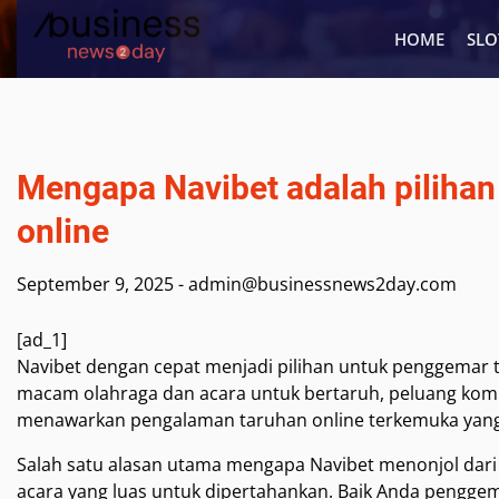
Skip
to
HOME
SLO
content
Mengapa Navibet adalah pilihan
online
September 9, 2025
-
admin@businessnews2day.com
[ad_1]
Navibet dengan cepat menjadi pilihan untuk penggemar t
macam olahraga dan acara untuk bertaruh, peluang komp
menawarkan pengalaman taruhan online terkemuka yang s
Salah satu alasan utama mengapa Navibet menonjol dari p
acara yang luas untuk dipertahankan. Baik Anda penggema