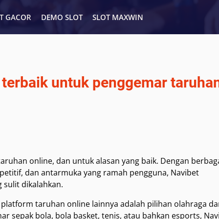
T GACOR
DEMO SLOT
SLOT MAXWIN
 terbaik untuk penggemar taruha
aruhan online, dan untuk alasan yang baik. Dengan berbag
etitif, dan antarmuka yang ramah pengguna, Navibet
ulit dikalahkan.
latform taruhan online lainnya adalah pilihan olahraga d
r sepak bola, bola basket, tenis, atau bahkan esports, Nav