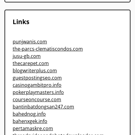
Links
punjwanis.com
the-parcs-clematiscondos.com
jusu-gb.com
thecarepet.com
blogwriterplus.com
guestpostingseo.com
casinogambitpro.info
pokerplaymasters.info
courseoncourse.com
bantinbatdongsan247.com
bahednog.info
bahenxgek.info
pertamaskre.com