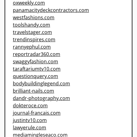
oxweekly.com
panamacitydeckcontractors.com
westfashions.com
toolshandy.com
travelstager.com
trendinspires.com
rannyephul.com
reportradar360.com
swaggyfashion.com
taraftariumtv10.com
questionquery.com
bodybuildinglegend.com
brilliant-nails.com
dandr-photography.com
dokteroce.com
journal-francais.com
justintv10.com
lawyerule.com
mediamingleseaco.com