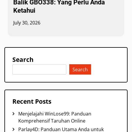
Balik GBO338: Yang Perlu Anda
Ketahui
July 30, 2026
Search
Search
Recent Posts
Menjelajahi WinLose99: Panduan
Komprehensif Taruhan Online
Parlay4D: Panduan Utama Anda untuk