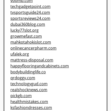
voomb.com
techgadgetpoint.com
tvsportsguide24.com
sportsreviews24.com
dubai360blog.com
lucky77slot.org
growmefast.com
mahkotahokislot.com
onlinecancerpharm.com
ufalek.org
mattress-disposal.com
happyflooringandcabinets.com
bodybuildinglife.co
qrdoggy.com
technologygud.com
realshocknews.com
pickgb.com
healthmistakes.com
ksfashiondresses.com