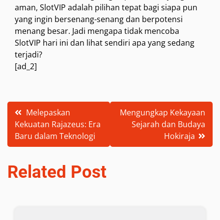
aman, SlotVIP adalah pilihan tepat bagi siapa pun
yang ingin bersenang-senang dan berpotensi
menang besar. Jadi mengapa tidak mencoba
SlotVIP hari ini dan lihat sendiri apa yang sedang
terjadi?
[ad_2]
Post
Melepaskan
Mengungkap Kekayaan
Kekuatan Rajazeus: Era
Sejarah dan Budaya
navigation
Baru dalam Teknologi
Hokiraja
Related Post