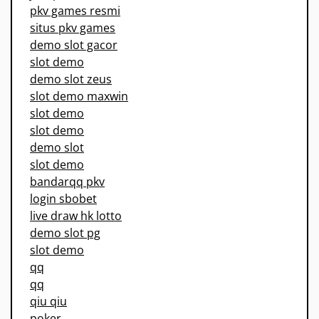
pkv games resmi
situs pkv games
demo slot gacor
slot demo
demo slot zeus
slot demo maxwin
slot demo
slot demo
demo slot
slot demo
bandarqq pkv
login sbobet
live draw hk lotto
demo slot pg
slot demo
qq
qq
qiu qiu
poker