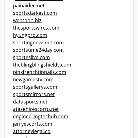
painaidee.net
sportsdarkest.com
webtoon.biz
thesportswires.com
hyungpro.com
sportingnewsnet.com
sportstime24day.com
sporteslive.com
theblingblingshields.com
pinkfrenchtipnails.com
newgamestv.com
sportsgallerys.com
sportsmirrors.net
datasports.net
atasehirescortu.net
engineeringtechub.com
jerryescorts.com
attorneylegal.co