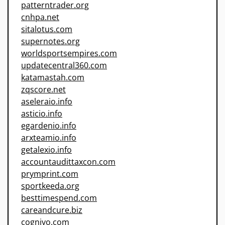
patterntrader.org
cnhpa.net
sitalotus.com
supernotes.org
worldsportsempires.com
updatecentral360.com
katamastah.com
zqscore.net
aseleraio.info
asticio.info
egardenio.info
arxteamio.info
getalexio.info
accountaudittaxcon.com
prymprint.com
sportkeeda.org
besttimespend.com
careandcure.biz
cogniyo.com