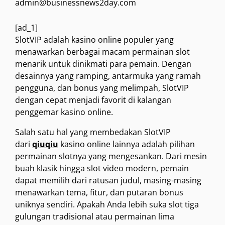
admin@businessnews2day.com
[ad_1]
SlotVIP adalah kasino online populer yang
menawarkan berbagai macam permainan slot
menarik untuk dinikmati para pemain. Dengan
desainnya yang ramping, antarmuka yang ramah
pengguna, dan bonus yang melimpah, SlotVIP
dengan cepat menjadi favorit di kalangan
penggemar kasino online.
Salah satu hal yang membedakan SlotVIP
dari
qiuqiu
kasino online lainnya adalah pilihan
permainan slotnya yang mengesankan. Dari mesin
buah klasik hingga slot video modern, pemain
dapat memilih dari ratusan judul, masing-masing
menawarkan tema, fitur, dan putaran bonus
uniknya sendiri. Apakah Anda lebih suka slot tiga
gulungan tradisional atau permainan lima