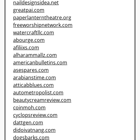
naildesignsidea.net
greatpai.com
paperlanterntheatre.org
freeworshipnetwork.com
watercraftllc.com
abourge.com
afiliixs.com
alharammallz.com
americanbulletins.com
asespares.com
arabianstime.com
atticabblues.com
autometropolist.com
beautycreamreview.com
coinmoh.com
cyclopsreview.com
dattgen.com
didoivatnang.com
dogsbarks.com