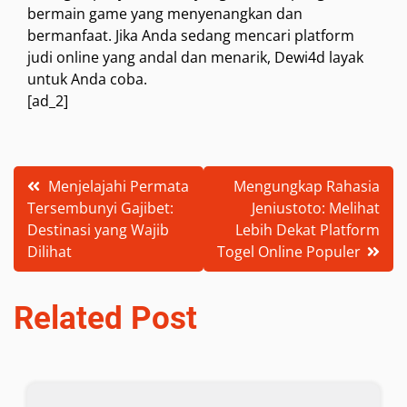
bermain game yang menyenangkan dan
bermanfaat. Jika Anda sedang mencari platform
judi online yang andal dan menarik, Dewi4d layak
untuk Anda coba.
[ad_2]
Post
Menjelajahi Permata
Mengungkap Rahasia
Tersembunyi Gajibet:
Jeniustoto: Melihat
navigation
Destinasi yang Wajib
Lebih Dekat Platform
Dilihat
Togel Online Populer
Related Post