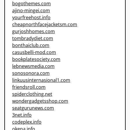
bogothemes.com
ajino-mingei.com
yourfreehost.info
cheapnorthfacejacketsm.com
gurjoshhomes.com
tombradydiet.com
bonthaiclub.com
casusbelli-mod.com
bookplatesociety.com
lebnewsmedia.com
sonosonora.com
linkuusinternasional1.com
friendsroll.com
spiderclothing.net
wondergadgetsshop.com
seatgurunews.com
3net.info
codeplex.info
okena.info