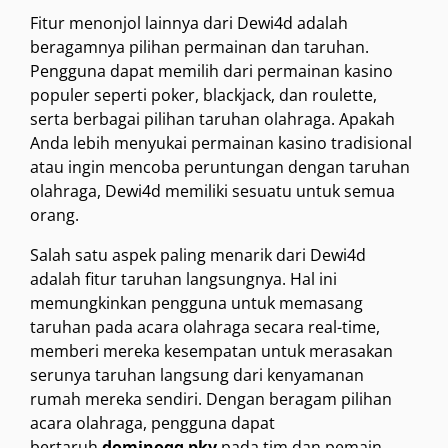
Fitur menonjol lainnya dari Dewi4d adalah
beragamnya pilihan permainan dan taruhan.
Pengguna dapat memilih dari permainan kasino
populer seperti poker, blackjack, dan roulette,
serta berbagai pilihan taruhan olahraga. Apakah
Anda lebih menyukai permainan kasino tradisional
atau ingin mencoba peruntungan dengan taruhan
olahraga, Dewi4d memiliki sesuatu untuk semua
orang.
Salah satu aspek paling menarik dari Dewi4d
adalah fitur taruhan langsungnya. Hal ini
memungkinkan pengguna untuk memasang
taruhan pada acara olahraga secara real-time,
memberi mereka kesempatan untuk merasakan
serunya taruhan langsung dari kenyamanan
rumah mereka sendiri. Dengan beragam pilihan
acara olahraga, pengguna dapat
bertaruh
dominoqq pkv
pada tim dan pemain