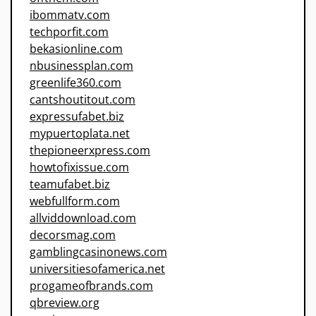
ibommatv.com
techporfit.com
bekasionline.com
nbusinessplan.com
greenlife360.com
cantshoutitout.com
expressufabet.biz
mypuertoplata.net
thepioneerxpress.com
howtofixissue.com
teamufabet.biz
webfullform.com
allviddownload.com
decorsmag.com
gamblingcasinonews.com
universitiesofamerica.net
progameofbrands.com
qbreview.org