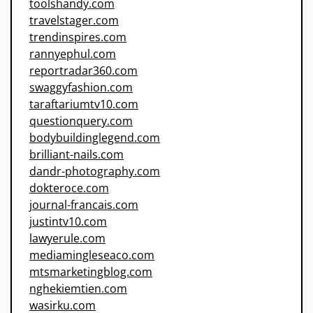
toolshandy.com
travelstager.com
trendinspires.com
rannyephul.com
reportradar360.com
swaggyfashion.com
taraftariumtv10.com
questionquery.com
bodybuildinglegend.com
brilliant-nails.com
dandr-photography.com
dokteroce.com
journal-francais.com
justintv10.com
lawyerule.com
mediamingleseaco.com
mtsmarketingblog.com
nghekiemtien.com
wasirku.com