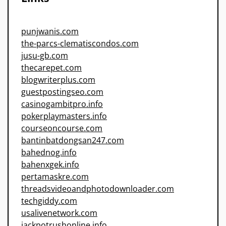
punjwanis.com
the-parcs-clematiscondos.com
jusu-gb.com
thecarepet.com
blogwriterplus.com
guestpostingseo.com
casinogambitpro.info
pokerplaymasters.info
courseoncourse.com
bantinbatdongsan247.com
bahednog.info
bahenxgek.info
pertamaskre.com
threadsvideoandphotodownloader.com
techgiddy.com
usalivenetwork.com
jackpotrushonline.info