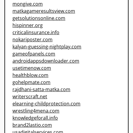
mongive.com
matkagameresultsview.com
getsolutionsonline.com
hispinner.org
criticalinsurance.info
nokariposter.com
kalyan-guessing-nightplay.com
gameofpanels.com
androidappsdownloader.com
usetimenow.com
healthblow.com
gohelpmate.com
rajdhani-satta-matka.com
writerscraft.net
elearning-childprotection.com
wrestling4mena.com
knowledgeforall.info
brand2lastio.com
usadigitalservices.com