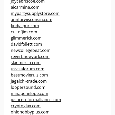
joycebriscoe.com
aicarmina.com
mypartysupplystore.com
annforwisconsin.com
findjaipur.com
cultofjim.com
glimmerick.com
davidfollett.com
newcollegebeat.com
reverbnewyork.com
skinmerch.com
usvisaforum.com
bestmovierulz.com
jagalchi-trade.com
loopersound.com
minapenelope.com
justicereformalliance.com
cryptoglax.com
ohiohobbyplus.com