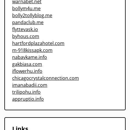
warnabet.net
bollym4u.me
bolly2tollyblog.me
pandaclub.me
flyttevask.io
byhous.com
hartfordplazahotel.com
m-918kissapk.com
nabavkame.info
gakbiasa.com
iflowerhu.info
chicagocrystalconnection.com
imanabadii.com
trilipohu.info
appruptio.info
Links