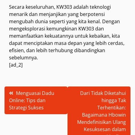
Secara keseluruhan, KW303 adalah teknologi
menarik dan menjanjikan yang berpotensi
mengubah dunia seperti yang kita kenal. Dengan
mengeksplorasi kemungkinan KW303 dan
memanfaatkan kekuatannya untuk kebaikan, kita
dapat menciptakan masa depan yang lebih cerdas,
efisien, dan lebih terhubung dibandingkan
sebelumnya.
[ad_2]
Post
Menguasai Dadu
Dari Tidak Diketahui
Online: Tips dan
hingga Tak
navigation
Strategi Sukses
Terhentikan:
Bagaimana Hbowin
Mendefinisikan Ulang
Kesuksesan dalam