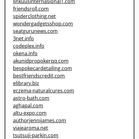
linkuusinternasional1.com
friendsroll.com
spiderclothing.net
wondergadgetsshop.com
seatgurunews.com
3net.info
codeplex.info
okena.info
akunidpropokerqq.com
bespokecardetailing.com
bestfriendscredit.com
elibrary.biz
eczema-naturalcures.com
astro-bath.com
aghapal.com
altu-expo.com
authorjennijames.com
viajearoma.net
tsutsuji-parkin.com