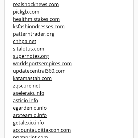
realshocknews.com
pickgb.com
healthmistakes.com
ksfashiondresses.com
patterntrader.org
cnhpa.net
sitalotus.com
supernotes.org
worldsportsempires.com
updatecentral360.com
katamastah.com
zqscore.net
aseleraio.info
asticio.info
egardenio.info
arxteamio.info
getalexio.info
accountaudittaxcon.com
prymprint.com