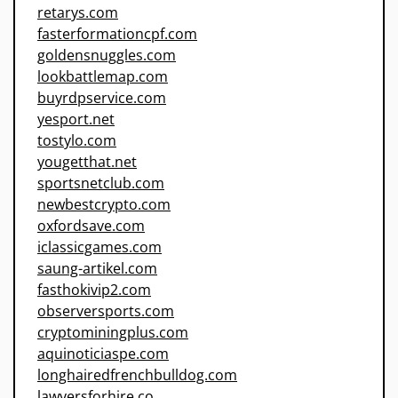
retarys.com
fasterformationcpf.com
goldensnuggles.com
lookbattlemap.com
buyrdpservice.com
yesport.net
tostylo.com
yougetthat.net
sportsnetclub.com
newbestcrypto.com
oxfordsave.com
iclassicgames.com
saung-artikel.com
fasthokivip2.com
observersports.com
cryptominingplus.com
aquinoticiaspe.com
longhairedfrenchbulldog.com
lawyersforhire.co