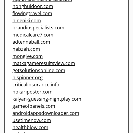
honghuidoor.com
flowingtravel.com
nineniki.com
brandiospecialists.com
medicalcare7.com
adtennaball.com
nabzah.com
mongive.com
matkagameresultsview.com
getsolutionsonline.com
hispinner.org
criticalinsurance.info
nokariposter.com
kalyan-guessing-nightplay.com
gameofpanels.com
androidappsdownloader.com
usetimenow.com
healthblow.com