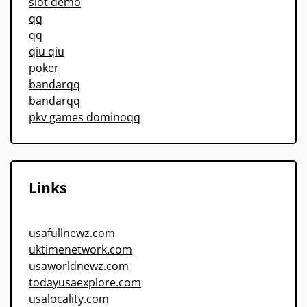
slot demo
qq
qq
qiu qiu
poker
bandarqq
bandarqq
pkv games dominoqq
Links
usafullnewz.com
uktimenetwork.com
usaworldnewz.com
todayusaexplore.com
usalocality.com