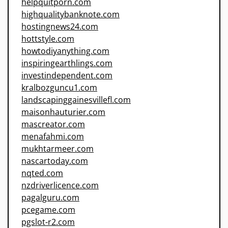
helpquitporn.com
highqualitybanknote.com
hostingnews24.com
hottstyle.com
howtodiyanything.com
inspiringearthlings.com
investindependent.com
kralbozguncu1.com
landscapinggainesvillefl.com
maisonhauturier.com
mascreator.com
menafahmi.com
mukhtarmeer.com
nascartoday.com
nqted.com
nzdriverlicence.com
pagalguru.com
pcegame.com
pgslot-r2.com