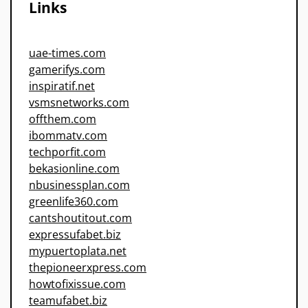
Links
uae-times.com
gamerifys.com
inspiratif.net
vsmsnetworks.com
offthem.com
ibommatv.com
techporfit.com
bekasionline.com
nbusinessplan.com
greenlife360.com
cantshoutitout.com
expressufabet.biz
mypuertoplata.net
thepioneerxpress.com
howtofixissue.com
teamufabet.biz