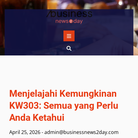
Skip
to
content
Menjelajahi Kemungkinan
KW303: Semua yang Perlu
Anda Ketahui
April 25, 2026
-
admin@businessnews2day.com