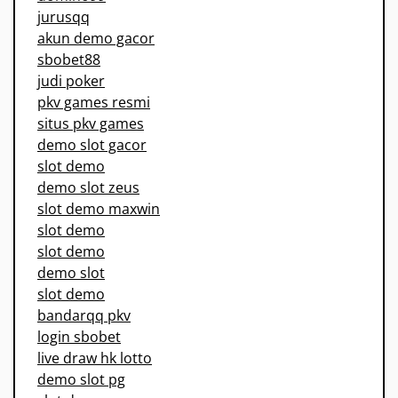
jurusqq
akun demo gacor
sbobet88
judi poker
pkv games resmi
situs pkv games
demo slot gacor
slot demo
demo slot zeus
slot demo maxwin
slot demo
slot demo
demo slot
slot demo
bandarqq pkv
login sbobet
live draw hk lotto
demo slot pg