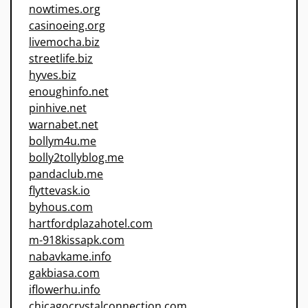
nowtimes.org
casinoeing.org
livemocha.biz
streetlife.biz
hyves.biz
enoughinfo.net
pinhive.net
warnabet.net
bollym4u.me
bolly2tollyblog.me
pandaclub.me
flyttevask.io
byhous.com
hartfordplazahotel.com
m-918kissapk.com
nabavkame.info
gakbiasa.com
iflowerhu.info
chicagocrystalconnection.com