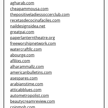
agharab.com
cheapammousa.com
thepositiveladiessoccerclub.com
recetasdecocinafaciles.com
naildesignsidea.net
greatpai.com
paperlanterntheatre.org
freeworshipnetwork.com
watercraftllc.com
abourge.com
afiliixs.com
alharammallz.com
americanbulletins.com
asespares.com
arabianstime.com
atticabblues.com
autometropolist.com
beautycreamreview.com
coinmoh.com