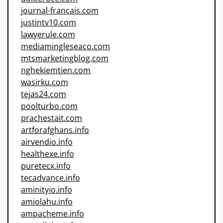
journal-francais.com
justintv10.com
lawyerule.com
mediamingleseaco.com
mtsmarketingblog.com
nghekiemtien.com
wasirku.com
tejas24.com
poolturbo.com
prachestait.com
artforafghans.info
airvendio.info
healthexe.info
puretecx.info
tecadvance.info
aminityio.info
amiolahu.info
ampacheme.info