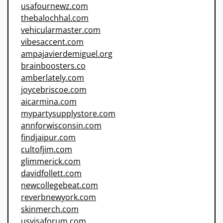
usafournewz.com
thebalochhal.com
vehicularmaster.com
vibesaccent.com
ampajavierdemiguel.org
brainboosters.co
amberlately.com
joycebriscoe.com
aicarmina.com
mypartysupplystore.com
annforwisconsin.com
findjaipur.com
cultofjim.com
glimmerick.com
davidfollett.com
newcollegebeat.com
reverbnewyork.com
skinmerch.com
usvisaforum.com