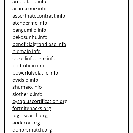
ampullahu.info
aromaxme.info
asserthatecontrast.info
atenderme.info
bangumiio.info
bekosunhu.info
beneficialgrandiose.info
blomaio.info
dosellinfoplete.info
podtubeio.info
powerfulvolatile.info
qvidsio.info
shumaio.info
slotherio.info
cysapluscertification.org
fortnitehacks.org
loginsearch.org
aodecor.org
donorsmatch.org