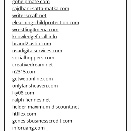
gohelpmate.com
rajdhani-satta-matka.com
writerscraft.net
elearning-childprotection.com
wrestling4mena.com
knowledgeforall.info
brand2lastio.com
usadigitalservices.com
socialhoppers.com
creativedream.net
n2315.com
getwebonline.com
onlyfansheaven.com
lky08.com
ralph-fiennes.net
fielder-maximum-discount.net
fitfllex.com
genesisbusinesscredit.com
inforuang.com