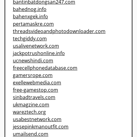
bantinbatdongsan247.com
bahednog.info
bahenxgek.info
pertamaskre.com
threadsvideoandphotodownloader.com
techgiddy.com
usalivenetwork.com
jackpotrushonline.info
ucnewshindi.com
freecellphonedatabase.com
gamersrope.com
exellewebmedia.com
free-gamestop.com
sinbadtravels.com
ukmagzine.com
wareztech.org
usabestnetwork.com
jessepinkmanoutfit.com
umailsend.com