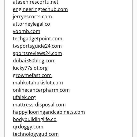
atasehirescortu.net
engineeringtechub.com
jerryescorts.com
attorneylegal.co
voomb.com
techgadgetpoint.com
tvsportsguide24.com
sportsreviews24.com
dubai360blog.com
lucky77slot.org
growmefast.com
mahkotahokislot.com
onlinecancerpharm.com
ufalek.org
mattress-disposal.com
happyflooringandcabinets.com
bodybuildinglife.co
qrdoggy.com
technologygud.com