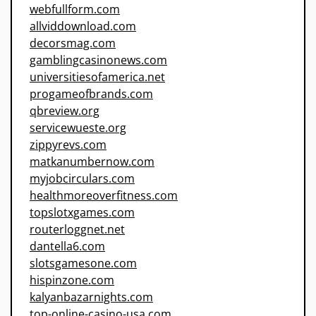
webfullform.com
allviddownload.com
decorsmag.com
gamblingcasinonews.com
universitiesofamerica.net
progameofbrands.com
qbreview.org
servicewueste.org
zippyrevs.com
matkanumbernow.com
myjobcirculars.com
healthmoreoverfitness.com
topslotxgames.com
routerloggnet.net
dantella6.com
slotsgamesone.com
hispinzone.com
kalyanbazarnights.com
top-online-casino-usa.com