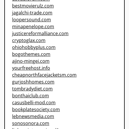
bestmovierulz.com
jagalchi-trade.com
loopersound.com
minapenelope.com
justicereformalliance.com
cryptoglax.com
ohiohobbyplus.com
bogothemes.com
ajino-mingei.com
yourfreehost.info
cheapnorthfacejacketsm.com
gurjoshhomes.com
tombradydiet.com
bonthaiclub.com
casusbelli-mod.com
bookplatesociety.com
lebnewsmedia.com
sonosonora.com