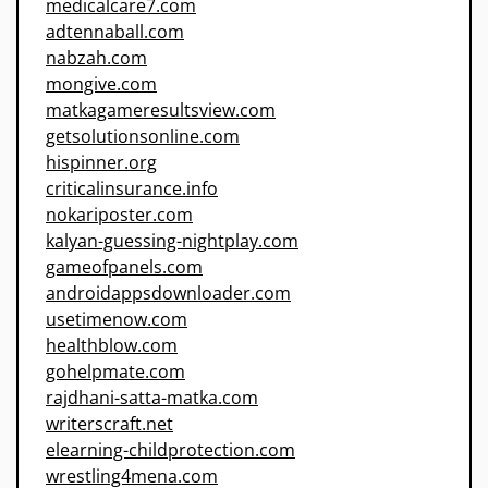
medicalcare7.com
adtennaball.com
nabzah.com
mongive.com
matkagameresultsview.com
getsolutionsonline.com
hispinner.org
criticalinsurance.info
nokariposter.com
kalyan-guessing-nightplay.com
gameofpanels.com
androidappsdownloader.com
usetimenow.com
healthblow.com
gohelpmate.com
rajdhani-satta-matka.com
writerscraft.net
elearning-childprotection.com
wrestling4mena.com