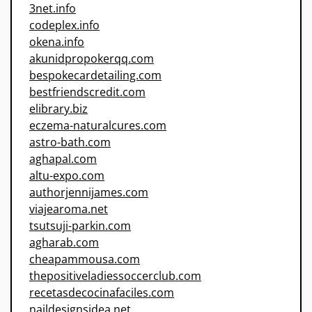
3net.info
codeplex.info
okena.info
akunidpropokerqq.com
bespokecardetailing.com
bestfriendscredit.com
elibrary.biz
eczema-naturalcures.com
astro-bath.com
aghapal.com
altu-expo.com
authorjennijames.com
viajearoma.net
tsutsuji-parkin.com
agharab.com
cheapammousa.com
thepositiveladiessoccerclub.com
recetasdecocinafaciles.com
naildesignsidea.net