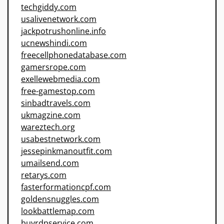
techgiddy.com
usalivenetwork.com
jackpotrushonline.info
ucnewshindi.com
freecellphonedatabase.com
gamersrope.com
exellewebmedia.com
free-gamestop.com
sinbadtravels.com
ukmagzine.com
wareztech.org
usabestnetwork.com
jessepinkmanoutfit.com
umailsend.com
retarys.com
fasterformationcpf.com
goldensnuggles.com
lookbattlemap.com
buyrdpservice.com