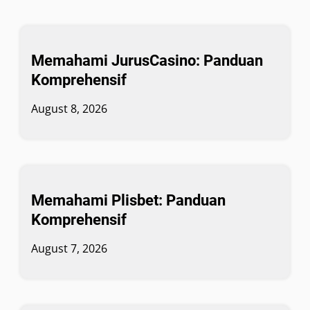
Memahami JurusCasino: Panduan
Komprehensif
August 8, 2026
Memahami Plisbet: Panduan
Komprehensif
August 7, 2026