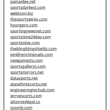
painaidee.net
sportsdarkest.com
webtoon.biz
thesportswires.com
hyungpro.com
sportingnewsnet.com
sportstime24day.com
sporteslive.com
theblingblingshields.com
pinkfrenchtipnails.com
newgamestv.com
sportsgallerys.com
sportsmirrors.net
datasports.net
atasehirescortu.net
engineeringtechub.com
jerryescorts.com
attorneylegal.co
voomb.com