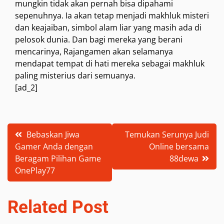
mungkin tidak akan pernah bisa dipahami
sepenuhnya. Ia akan tetap menjadi makhluk misteri
dan keajaiban, simbol alam liar yang masih ada di
pelosok dunia. Dan bagi mereka yang berani
mencarinya, Rajangamen akan selamanya
mendapat tempat di hati mereka sebagai makhluk
paling misterius dari semuanya.
[ad_2]
Post
Bebaskan Jiwa
Temukan Serunya Judi
Gamer Anda dengan
Online bersama
navigation
Beragam Pilihan Game
88dewa
OnePlay77
Related Post