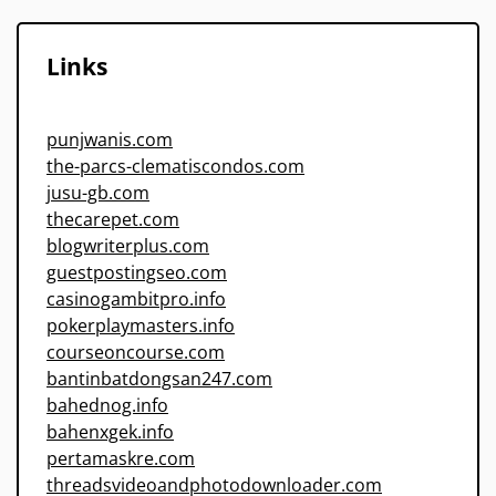
Links
punjwanis.com
the-parcs-clematiscondos.com
jusu-gb.com
thecarepet.com
blogwriterplus.com
guestpostingseo.com
casinogambitpro.info
pokerplaymasters.info
courseoncourse.com
bantinbatdongsan247.com
bahednog.info
bahenxgek.info
pertamaskre.com
threadsvideoandphotodownloader.com