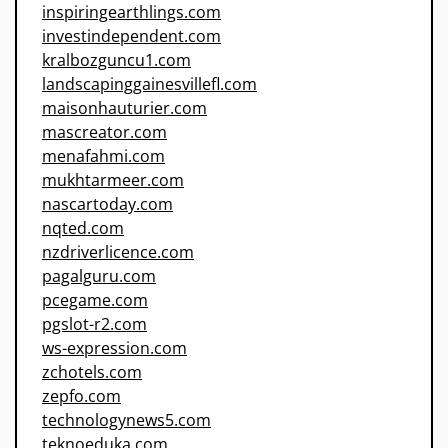
inspiringearthlings.com
investindependent.com
kralbozguncu1.com
landscapinggainesvillefl.com
maisonhauturier.com
mascreator.com
menafahmi.com
mukhtarmeer.com
nascartoday.com
nqted.com
nzdriverlicence.com
pagalguru.com
pcegame.com
pgslot-r2.com
ws-expression.com
zchotels.com
zepfo.com
technologynews5.com
teknoeduka.com