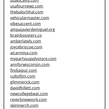
usalocality.com
usafournewz.com
thebalochhal.com
vehicularmaster.com
vibesaccent.com
ampajavierdemiguel.org
brainboosters.co
amberlately.com
joycebriscoe.com
aicarmina.com
mypartysupplystore.com
annforwisconsin.com
findjaipur.com
cultofjim.com
glimmerick.com
davidfollett.com
newcollegebeat.com
reverbnewyork.com
skinmerch.com