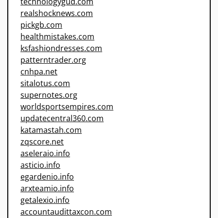
technologygud.com
realshocknews.com
pickgb.com
healthmistakes.com
ksfashiondresses.com
patterntrader.org
cnhpa.net
sitalotus.com
supernotes.org
worldsportsempires.com
updatecentral360.com
katamastah.com
zqscore.net
aseleraio.info
asticio.info
egardenio.info
arxteamio.info
getalexio.info
accountaudittaxcon.com