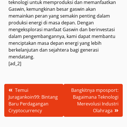
teknologi untuk memproduksi dan memanfaatkan
Gaswin, kemungkinan besar gaswin akan
memainkan peran yang semakin penting dalam
produksi energi di masa depan. Dengan
mengeksplorasi manfaat Gaswin dan berinvestasi
dalam pengembangannya, kami dapat membantu
menciptakan masa depan energi yang lebih
berkelanjutan dan sejahtera bagi generasi
mendatang.
[ad_2]
Post
Temui
Bangkitnya mposport:
Juragankoin99: Bintang
Bagaimana Teknologi
navigation
Baru Perdagangan
Merevolusi Industri
Cryptocurrency
Olahraga