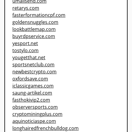
umailsend.com
retarys.com
fasterformationcpf.com
goldensnuggles.com
lookbattlemap.com
buyrdpservice.com
yesport.net
tostylo.com
yougetthat.net
sportsnetclub.com
newbestcrypto.com
oxfordsave.com
iclassicgames.com
saung-artikel.com
fasthokivip2.com
observersports.com
cryptominingplus.com
aquinoticiaspe.com
longhairedfrenchbulldog.com