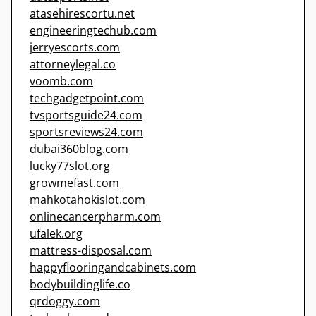
atasehirescortu.net
engineeringtechub.com
jerryescorts.com
attorneylegal.co
voomb.com
techgadgetpoint.com
tvsportsguide24.com
sportsreviews24.com
dubai360blog.com
lucky77slot.org
growmefast.com
mahkotahokislot.com
onlinecancerpharm.com
ufalek.org
mattress-disposal.com
happyflooringandcabinets.com
bodybuildinglife.co
qrdoggy.com