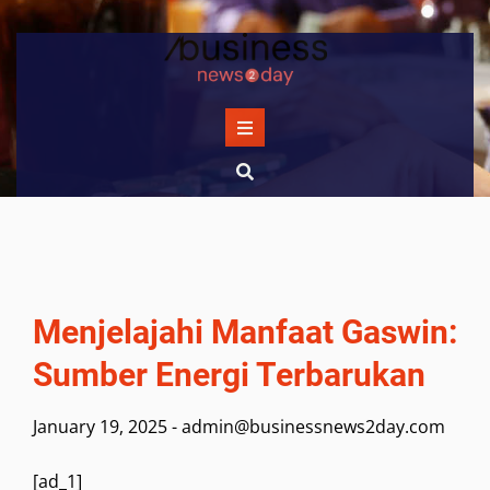
Skip
to
content
Menjelajahi Manfaat Gaswin:
Sumber Energi Terbarukan
January 19, 2025
-
admin@businessnews2day.com
[ad_1]