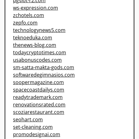
pgslot-r2.com
ws-expression.com
zchotels.com
zepfo.com
technologynews5.com
teknoeduka.com
thenews-blog.com
todaycryptotimes.com
usabonuscodes.com
sm-satta-makta-gods.com
softwaredegimnasios.com
soopermagazine.com
spacecoastdailys.com
readytrademark.com
renovationsrated.com
scoziarestaurant.com
seohart.com
set-cleaning.com
promodesignai.com