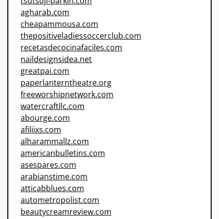
tsutsuji-parkin.com
agharab.com
cheapammousa.com
thepositiveladiessoccerclub.com
recetasdecocinafaciles.com
naildesignsidea.net
greatpai.com
paperlanterntheatre.org
freeworshipnetwork.com
watercraftllc.com
abourge.com
afiliixs.com
alharammallz.com
americanbulletins.com
asespares.com
arabianstime.com
atticabblues.com
autometropolist.com
beautycreamreview.com