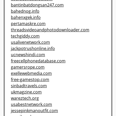
bantinbatdongsan247.com
bahednog.info
bahenxgek.info
pertamaskre.com
threadsvideoandphotodownloader.com
techgiddy.com
usalivenetwork.com
jackpotrushonline.info
ucnewshindi.com
freecellphonedatabase.com
gamersrope.com
exellewebmedia.com
free-gamestop.com
sinbadtravels.com
ukmagzine.com
wareztech.org
usabestnetwork.com
jessepinkmanoutfit.com