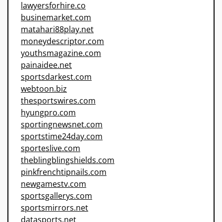
lawyersforhire.co
businemarket.com
matahari88play.net
moneydescriptor.com
youthsmagazine.com
painaidee.net
sportsdarkest.com
webtoon.biz
thesportswires.com
hyungpro.com
sportingnewsnet.com
sportstime24day.com
sporteslive.com
theblingblingshields.com
pinkfrenchtipnails.com
newgamestv.com
sportsgallerys.com
sportsmirrors.net
datasports.net