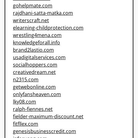
gohelpmate.com
rajdhani-satta-matka.com
writerscraft.net
elearning-childprotection.com
wrestling4mena.com
knowledgeforall.info
brand2lastio.com
usadigitalservices.com
socialhoppers.com
creativedream.net
n2315.com
getwebonline.com
onlyfansheaven.com
lky08.com
ralph-fiennes.net
fielder-maximum-discount.net
fitfllex.com
genesisbusinesscredit.com