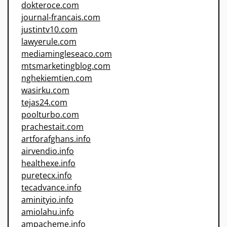
dokteroce.com
journal-francais.com
justintv10.com
lawyerule.com
mediamingleseaco.com
mtsmarketingblog.com
nghekiemtien.com
wasirku.com
tejas24.com
poolturbo.com
prachestait.com
artforafghans.info
airvendio.info
healthexe.info
puretecx.info
tecadvance.info
aminityio.info
amiolahu.info
ampacheme.info