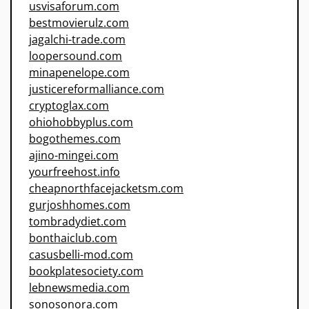
usvisaforum.com
bestmovierulz.com
jagalchi-trade.com
loopersound.com
minapenelope.com
justicereformalliance.com
cryptoglax.com
ohiohobbyplus.com
bogothemes.com
ajino-mingei.com
yourfreehost.info
cheapnorthfacejacketsm.com
gurjoshhomes.com
tombradydiet.com
bonthaiclub.com
casusbelli-mod.com
bookplatesociety.com
lebnewsmedia.com
sonosonora.com