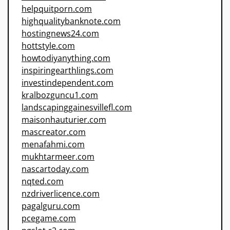
helpquitporn.com
highqualitybanknote.com
hostingnews24.com
hottstyle.com
howtodiyanything.com
inspiringearthlings.com
investindependent.com
kralbozguncu1.com
landscapinggainesvillefl.com
maisonhauturier.com
mascreator.com
menafahmi.com
mukhtarmeer.com
nascartoday.com
nqted.com
nzdriverlicence.com
pagalguru.com
pcegame.com