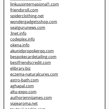
linkuusinternasional1.com
friendsroll.com
spiderclothing.net
wondergadgetsshop.com
seatgurunews.com
3net.info
codeplex.info
okena.info
akunidpropokerqq.com
bespokecardetailing.com
bestfriendscredit.com
elibrary.biz
eczema-naturalcures.com
astro-bath.com
aghapal.com
altu-expo.com
authorjennijames.com
viajearoma.net