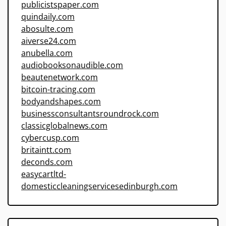
publicistspaper.com
quindaily.com
abosulte.com
aiverse24.com
anubella.com
audiobooksonaudible.com
beautenetwork.com
bitcoin-tracing.com
bodyandshapes.com
businessconsultantsroundrock.com
classicglobalnews.com
cybercusp.com
britaintt.com
deconds.com
easycartltd-
domesticcleaningservicesedinburgh.com