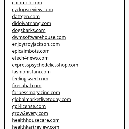
coinmoh.com
cyclopsreview.com
dattgen.com
didoivatnang.com
dogsbarks.com
dwmsoftwarehouse.com
enjoytroyjackson.com
epicaimbots.com
etech4news.com
expresspsychedelicsshop.com
fashionistani.com
feelingswed.com
firecabal.com
forbessmagazine.com
globalmarketlivetoday.com
gpl-license.com
grow2every.com
healthhousecare.com
healthkartreview.com