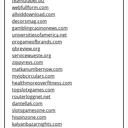
teamufabet.biz
webfullform.com
allviddownload.com
decorsmag.com
gamblingcasinonews.com
universitiesofamerica.net
progameofbrands.com
qbreview.org
servicewueste.org
zippyrevs.com
matkanumbernow.com
myjobcirculars.com
healthmoreoverfitness.com
topslotxgames.com
routerloggnet.net
dantella6.com
slotsgamesone.com
hispinzone.com
kalyanbazarnights.com