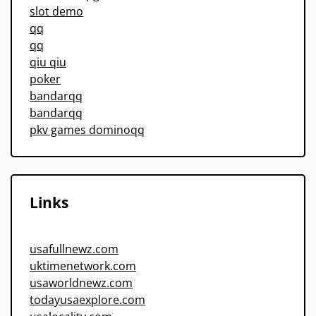
slot demo
qq
qq
qiu qiu
poker
bandarqq
bandarqq
pkv games dominoqq
Links
usafullnewz.com
uktimenetwork.com
usaworldnewz.com
todayusaexplore.com