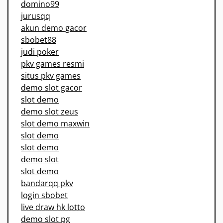
domino99
jurusqq
akun demo gacor
sbobet88
judi poker
pkv games resmi
situs pkv games
demo slot gacor
slot demo
demo slot zeus
slot demo maxwin
slot demo
slot demo
demo slot
slot demo
bandarqq pkv
login sbobet
live draw hk lotto
demo slot pg