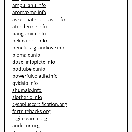
ampullahu.info
aromaxme.info
asserthatecontrast.info
atenderme.info
bangumiio.info
bekosunhu.info
beneficialgrandiose.info
blomaio.info
dosellinfoplete.info
podtubeio.info
powerfulvolatile.info
qvidsio.info
shumaio.info
slotherio.info
cysapluscertification.org
fortnitehacks.org
loginsearch.org
aodecor.org