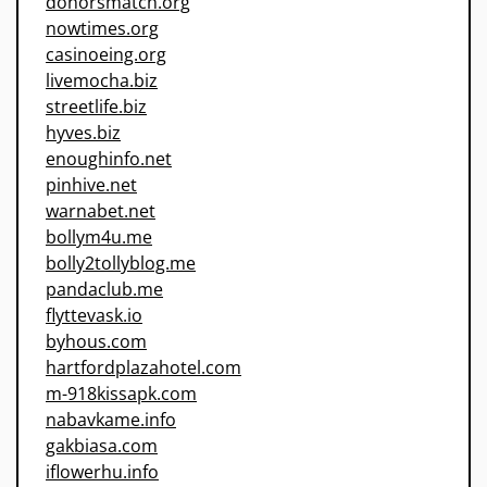
donorsmatch.org
nowtimes.org
casinoeing.org
livemocha.biz
streetlife.biz
hyves.biz
enoughinfo.net
pinhive.net
warnabet.net
bollym4u.me
bolly2tollyblog.me
pandaclub.me
flyttevask.io
byhous.com
hartfordplazahotel.com
m-918kissapk.com
nabavkame.info
gakbiasa.com
iflowerhu.info