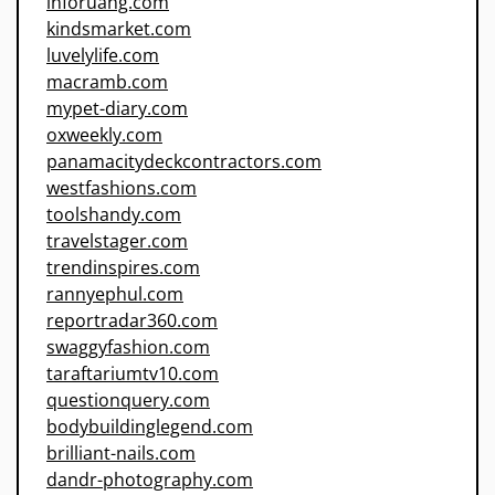
inforuang.com
kindsmarket.com
luvelylife.com
macramb.com
mypet-diary.com
oxweekly.com
panamacitydeckcontractors.com
westfashions.com
toolshandy.com
travelstager.com
trendinspires.com
rannyephul.com
reportradar360.com
swaggyfashion.com
taraftariumtv10.com
questionquery.com
bodybuildinglegend.com
brilliant-nails.com
dandr-photography.com