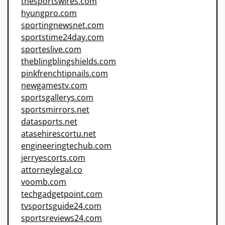
thesportswires.com
hyungpro.com
sportingnewsnet.com
sportstime24day.com
sporteslive.com
theblingblingshields.com
pinkfrenchtipnails.com
newgamestv.com
sportsgallerys.com
sportsmirrors.net
datasports.net
atasehirescortu.net
engineeringtechub.com
jerryescorts.com
attorneylegal.co
voomb.com
techgadgetpoint.com
tvsportsguide24.com
sportsreviews24.com