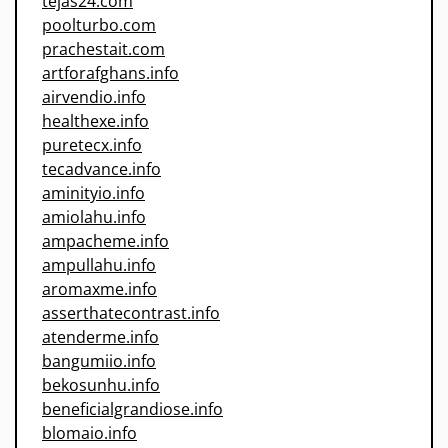
tejas24.com
poolturbo.com
prachestait.com
artforafghans.info
airvendio.info
healthexe.info
puretecx.info
tecadvance.info
aminityio.info
amiolahu.info
ampacheme.info
ampullahu.info
aromaxme.info
asserthatecontrast.info
atenderme.info
bangumiio.info
bekosunhu.info
beneficialgrandiose.info
blomaio.info