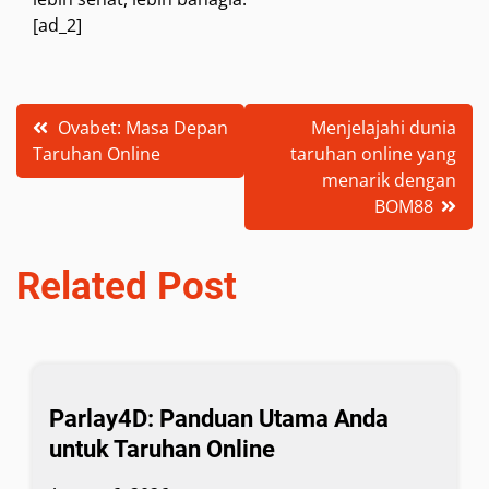
[ad_2]
Post
Ovabet: Masa Depan
Menjelajahi dunia
Taruhan Online
taruhan online yang
navigation
menarik dengan
BOM88
Related Post
Parlay4D: Panduan Utama Anda
untuk Taruhan Online