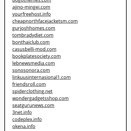
bogothemes.com
ajino-mingei.com
yourfreehost.info
cheapnorthfacejacketsm.com
gurjoshhomes.com
tombradydiet.com
bonthaiclub.com
casusbelli-mod.com
bookplatesociety.com
lebnewsmedia.com
sonosonora.com
linkuusinternasional1.com
friendsroll.com
spiderclothing.net
wondergadgetsshop.com
seatgurunews.com
3net.info
codeplex.info
okena.info