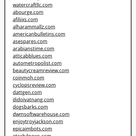
watercraftllc.com
abourge.com
afiliixs.com
alharammallz.com
americanbulletins.com
asespares.com
arabianstime.com
atticabblues.com
autometropolist.com
beautycreamreview.com
coinmoh.com
cyclopsreview.com
dattgen.com
didoivatnang.com
dogsbarks.com
dwmsoftwarehouse.com
enjoytroyjackson.com
epicaimbots.com