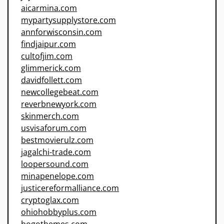
aicarmina.com
mypartysupplystore.com
annforwisconsin.com
findjaipur.com
cultofjim.com
glimmerick.com
davidfollett.com
newcollegebeat.com
reverbnewyork.com
skinmerch.com
usvisaforum.com
bestmovierulz.com
jagalchi-trade.com
loopersound.com
minapenelope.com
justicereformalliance.com
cryptoglax.com
ohiohobbyplus.com