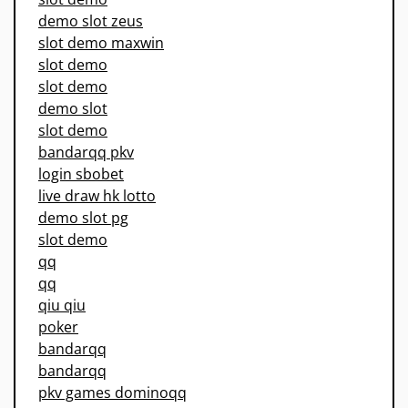
demo slot zeus
slot demo maxwin
slot demo
slot demo
demo slot
slot demo
bandarqq pkv
login sbobet
live draw hk lotto
demo slot pg
slot demo
qq
qq
qiu qiu
poker
bandarqq
bandarqq
pkv games dominoqq