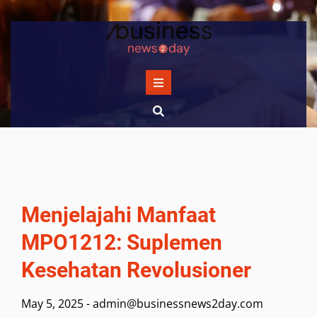
Skip
to
content
Menjelajahi Manfaat
MPO1212: Suplemen
Kesehatan Revolusioner
May 5, 2025
-
admin@businessnews2day.com