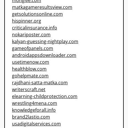
mongive.com
matkagameresultsview.com
getsolutionsonline.com
hispinner.org
criticalinsurance.info
nokariposter.com
kalyan-guessing-nightplay.com
gameofpanels.com
androidappsdownloader.com
usetimenow.com
healthblow.com
gohelpmate.com
rajdhani-satta-matka.com
writerscraft.net
elearning-childprotection.com
wrestling4mena.com
knowledgeforall.info
brand2lastio.com
usadigitalservices.com