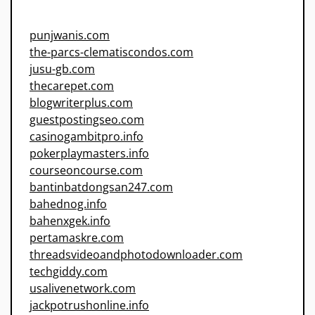
punjwanis.com
the-parcs-clematiscondos.com
jusu-gb.com
thecarepet.com
blogwriterplus.com
guestpostingseo.com
casinogambitpro.info
pokerplaymasters.info
courseoncourse.com
bantinbatdongsan247.com
bahednog.info
bahenxgek.info
pertamaskre.com
threadsvideoandphotodownloader.com
techgiddy.com
usalivenetwork.com
jackpotrushonline.info