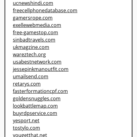
ucnewshindi.com
freecellphonedatabase.com
gamersrope.com
exellewebmedia.com
free-gamestop.com
sinbadtravels.com
ukmagzine.com
wareztech.org
usabestnetwork.com
jessepinkmanoutfit.com
umailsend.com
retarys.com
fasterformationcpf.com
goldensnuggles.com
lookbattlemap.com
buyrdpservice.com
yesport.net
tostylo.com
yougetthat.net