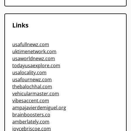
Links
usafullnewz.com
uktimenetwork.com
usaworldnewz.com
todayusaexplore.com
usalocality.com
usafournewz.com
thebalochhal.com
vehicularmaster.com
vibesaccent.com
ampajavierdemiguel.org
brainboosters.co
amberlately.com
joycebriscoe.com