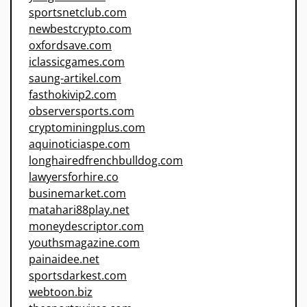
sportsnetclub.com
newbestcrypto.com
oxfordsave.com
iclassicgames.com
saung-artikel.com
fasthokivip2.com
observersports.com
cryptominingplus.com
aquinoticiaspe.com
longhairedfrenchbulldog.com
lawyersforhire.co
businemarket.com
matahari88play.net
moneydescriptor.com
youthsmagazine.com
painaidee.net
sportsdarkest.com
webtoon.biz