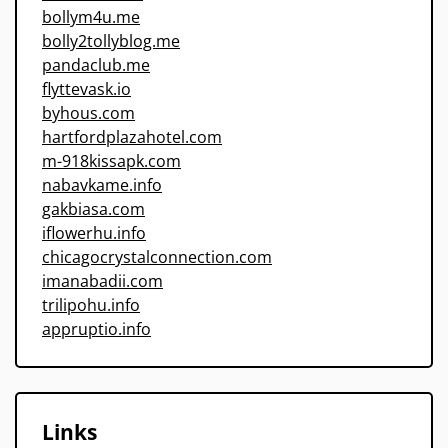
bollym4u.me
bolly2tollyblog.me
pandaclub.me
flyttevask.io
byhous.com
hartfordplazahotel.com
m-918kissapk.com
nabavkame.info
gakbiasa.com
iflowerhu.info
chicagocrystalconnection.com
imanabadii.com
trilipohu.info
appruptio.info
Links