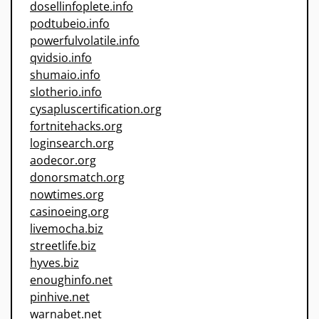
dosellinfoplete.info
podtubeio.info
powerfulvolatile.info
qvidsio.info
shumaio.info
slotherio.info
cysapluscertification.org
fortnitehacks.org
loginsearch.org
aodecor.org
donorsmatch.org
nowtimes.org
casinoeing.org
livemocha.biz
streetlife.biz
hyves.biz
enoughinfo.net
pinhive.net
warnabet.net