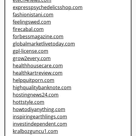
etech4news.com
expresspsychedelicsshop.com
fashionistani.com
feelingswed.com
firecabal.com
forbessmagazine.com
globalmarketlivetoday.com
gpl-license.com
grow2every.com
healthhousecare.com
healthkartreview.com
helpquitporn.com
highqualitybanknote.com
hostingnews24.com
hottstyle.com
howtodiyanything.com
inspiringearthlings.com
investindependent.com
kralbozguncu1.com