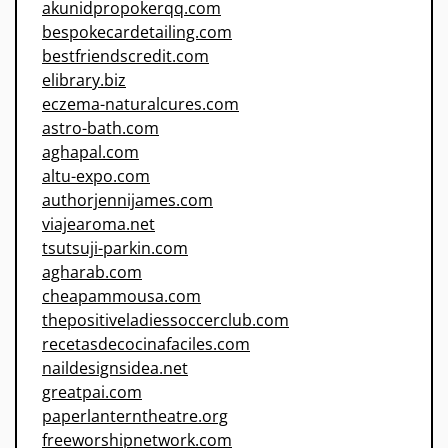
akunidpropokerqq.com
bespokecardetailing.com
bestfriendscredit.com
elibrary.biz
eczema-naturalcures.com
astro-bath.com
aghapal.com
altu-expo.com
authorjennijames.com
viajearoma.net
tsutsuji-parkin.com
agharab.com
cheapammousa.com
thepositiveladiessoccerclub.com
recetasdecocinafaciles.com
naildesignsidea.net
greatpai.com
paperlanterntheatre.org
freeworshipnetwork.com