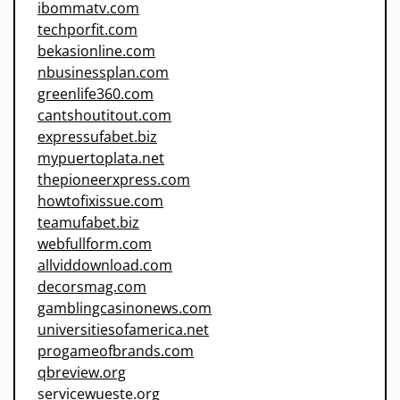
ibommatv.com
techporfit.com
bekasionline.com
nbusinessplan.com
greenlife360.com
cantshoutitout.com
expressufabet.biz
mypuertoplata.net
thepioneerxpress.com
howtofixissue.com
teamufabet.biz
webfullform.com
allviddownload.com
decorsmag.com
gamblingcasinonews.com
universitiesofamerica.net
progameofbrands.com
qbreview.org
servicewueste.org