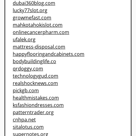
dubai360blog.com
lucky77slot.org
growmefast.com
mahkotahokislot.com
onlinecancerpharm.com
ufalek.org
mattress-disposal.com
happyflooringandcabinets.com
bodybuildinglife.co
qrdoggy.com
technologygud.com
realshocknews.com
pickgb.com
healthmistakes.com
ksfashiondresses.com
patterntrader.org
cnhpa.net
sitalotus.com
supernotes.org