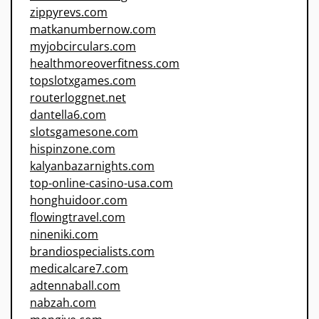
zippyrevs.com
matkanumbernow.com
myjobcirculars.com
healthmoreoverfitness.com
topslotxgames.com
routerloggnet.net
dantella6.com
slotsgamesone.com
hispinzone.com
kalyanbazarnights.com
top-online-casino-usa.com
honghuidoor.com
flowingtravel.com
nineniki.com
brandiospecialists.com
medicalcare7.com
adtennaball.com
nabzah.com