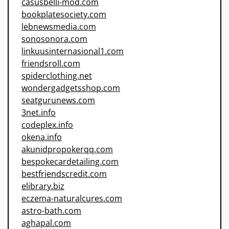
casusbelli-mod.com
bookplatesociety.com
lebnewsmedia.com
sonosonora.com
linkuusinternasional1.com
friendsroll.com
spiderclothing.net
wondergadgetsshop.com
seatgurunews.com
3net.info
codeplex.info
okena.info
akunidpropokerqq.com
bespokecardetailing.com
bestfriendscredit.com
elibrary.biz
eczema-naturalcures.com
astro-bath.com
aghapal.com