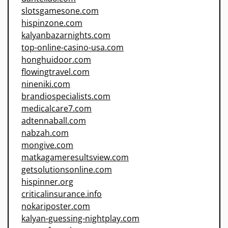
slotsgamesone.com
hispinzone.com
kalyanbazarnights.com
top-online-casino-usa.com
honghuidoor.com
flowingtravel.com
nineniki.com
brandiospecialists.com
medicalcare7.com
adtennaball.com
nabzah.com
mongive.com
matkagameresultsview.com
getsolutionsonline.com
hispinner.org
criticalinsurance.info
nokariposter.com
kalyan-guessing-nightplay.com