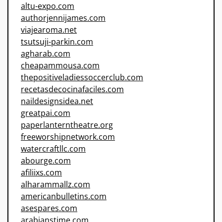
altu-expo.com
authorjennijames.com
viajearoma.net
tsutsuji-parkin.com
agharab.com
cheapammousa.com
thepositiveladiessoccerclub.com
recetasdecocinafaciles.com
naildesignsidea.net
greatpai.com
paperlanterntheatre.org
freeworshipnetwork.com
watercraftllc.com
abourge.com
afiliixs.com
alharammallz.com
americanbulletins.com
asespares.com
arabianstime.com