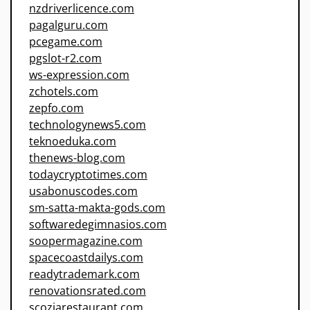
nzdriverlicence.com
pagalguru.com
pcegame.com
pgslot-r2.com
ws-expression.com
zchotels.com
zepfo.com
technologynews5.com
teknoeduka.com
thenews-blog.com
todaycryptotimes.com
usabonuscodes.com
sm-satta-makta-gods.com
softwaredegimnasios.com
soopermagazine.com
spacecoastdailys.com
readytrademark.com
renovationsrated.com
scoziarestaurant.com