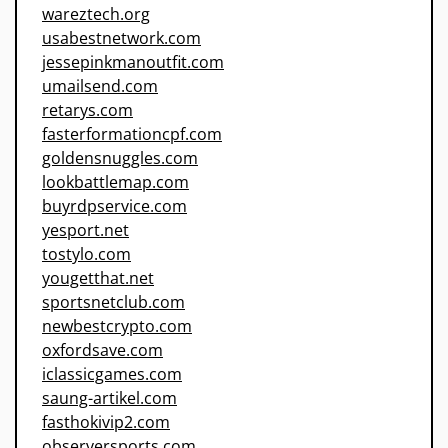
wareztech.org
usabestnetwork.com
jessepinkmanoutfit.com
umailsend.com
retarys.com
fasterformationcpf.com
goldensnuggles.com
lookbattlemap.com
buyrdpservice.com
yesport.net
tostylo.com
yougetthat.net
sportsnetclub.com
newbestcrypto.com
oxfordsave.com
iclassicgames.com
saung-artikel.com
fasthokivip2.com
observersports.com