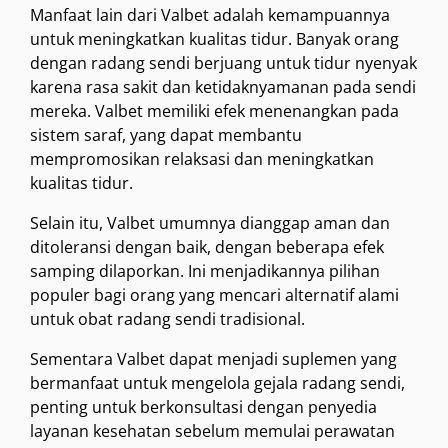
Manfaat lain dari Valbet adalah kemampuannya
untuk meningkatkan kualitas tidur. Banyak orang
dengan radang sendi berjuang untuk tidur nyenyak
karena rasa sakit dan ketidaknyamanan pada sendi
mereka. Valbet memiliki efek menenangkan pada
sistem saraf, yang dapat membantu
mempromosikan relaksasi dan meningkatkan
kualitas tidur.
Selain itu, Valbet umumnya dianggap aman dan
ditoleransi dengan baik, dengan beberapa efek
samping dilaporkan. Ini menjadikannya pilihan
populer bagi orang yang mencari alternatif alami
untuk obat radang sendi tradisional.
Sementara Valbet dapat menjadi suplemen yang
bermanfaat untuk mengelola gejala radang sendi,
penting untuk berkonsultasi dengan penyedia
layanan kesehatan sebelum memulai perawatan