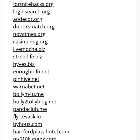
fortnitehacks.org
loginsearch.org
aodecor.org
donorsmatch.org
nowtimes.org
casinoeing.org
livemocha.biz
streetlife.biz
hyves.biz
enoughinfo.net
pinhive.net
warnabet.net
bollym4u.me
bolly2tollyblog.me
pandaclub.me
flyttevask.io
byhous.com
hartfordplazahotel.com
m-918kissapk.com