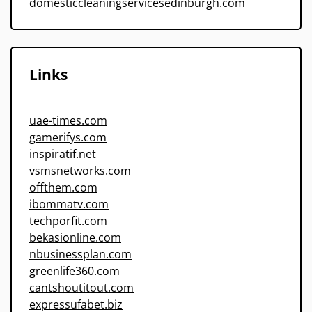
domesticcleaningservicesedinburgh.com
Links
uae-times.com
gamerifys.com
inspiratif.net
vsmsnetworks.com
offthem.com
ibommatv.com
techporfit.com
bekasionline.com
nbusinessplan.com
greenlife360.com
cantshoutitout.com
expressufabet.biz