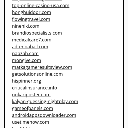
top-online-casino-usa.com
honghuidoor.com
flowingtravel.com
nineniki.com
brandiospecialists.com
medicalcare7.com
adtennaball.com
nabzah.com
mongive.com
matkagameresultsview.com
getsolutionsonline.com
hispinner.org
criticalinsurance.info
nokariposter.com
kalyan-guessing-nightplay.com
gameofpanels.com
androidappsdownloader.com
usetimenow.com