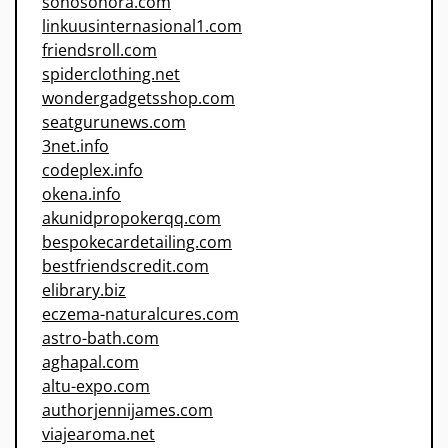
sonosonora.com
linkuusinternasional1.com
friendsroll.com
spiderclothing.net
wondergadgetsshop.com
seatgurunews.com
3net.info
codeplex.info
okena.info
akunidpropokerqq.com
bespokecardetailing.com
bestfriendscredit.com
elibrary.biz
eczema-naturalcures.com
astro-bath.com
aghapal.com
altu-expo.com
authorjennijames.com
viajearoma.net