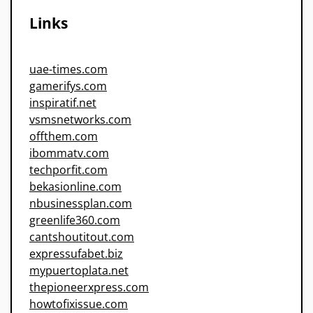
Links
uae-times.com
gamerifys.com
inspiratif.net
vsmsnetworks.com
offthem.com
ibommatv.com
techporfit.com
bekasionline.com
nbusinessplan.com
greenlife360.com
cantshoutitout.com
expressufabet.biz
mypuertoplata.net
thepioneerxpress.com
howtofixissue.com