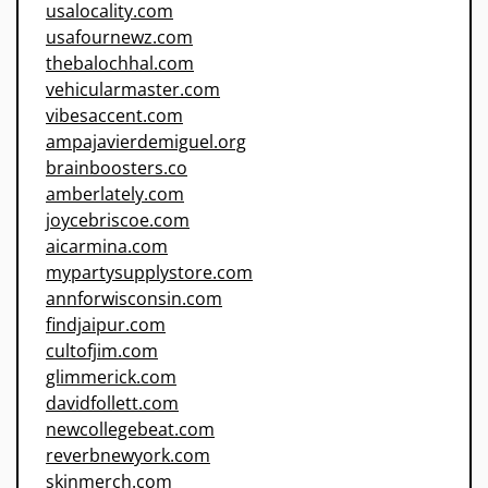
usalocality.com
usafournewz.com
thebalochhal.com
vehicularmaster.com
vibesaccent.com
ampajavierdemiguel.org
brainboosters.co
amberlately.com
joycebriscoe.com
aicarmina.com
mypartysupplystore.com
annforwisconsin.com
findjaipur.com
cultofjim.com
glimmerick.com
davidfollett.com
newcollegebeat.com
reverbnewyork.com
skinmerch.com