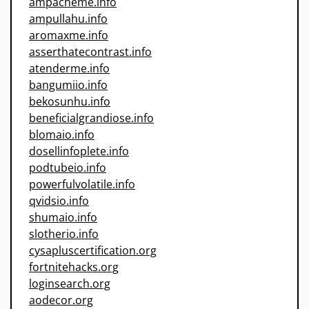
ampacheme.info
ampullahu.info
aromaxme.info
asserthatecontrast.info
atenderme.info
bangumiio.info
bekosunhu.info
beneficialgrandiose.info
blomaio.info
dosellinfoplete.info
podtubeio.info
powerfulvolatile.info
qvidsio.info
shumaio.info
slotherio.info
cysapluscertification.org
fortnitehacks.org
loginsearch.org
aodecor.org