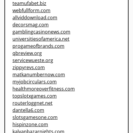
teamufabet.biz
webfullform.com
allviddownload.com
decorsmag.com
gamblingcasinonews.com
universitiesofamerica.net
progameofbrands.com
qbreview.org
servicewueste.org
zippyrevs.com
matkanumbernow.com
myjobcirculars.com
healthmoreoverfitness.com
topslotxgames.com
routerloggnet.net
dantella6.com
slotsgamesone.com
hispinzone.com
kalyanbazarnights.com