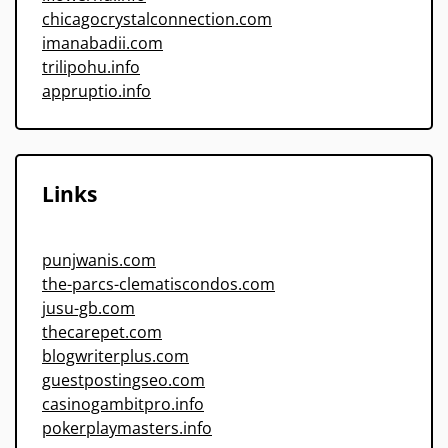
chicagocrystalconnection.com
imanabadii.com
trilipohu.info
appruptio.info
Links
punjwanis.com
the-parcs-clematiscondos.com
jusu-gb.com
thecarepet.com
blogwriterplus.com
guestpostingseo.com
casinogambitpro.info
pokerplaymasters.info