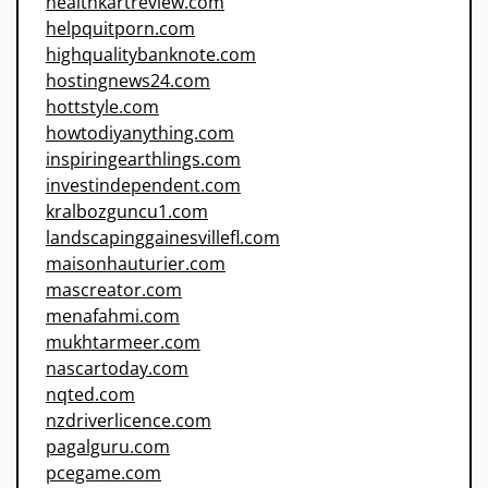
healthkartreview.com
helpquitporn.com
highqualitybanknote.com
hostingnews24.com
hottstyle.com
howtodiyanything.com
inspiringearthlings.com
investindependent.com
kralbozguncu1.com
landscapinggainesvillefl.com
maisonhauturier.com
mascreator.com
menafahmi.com
mukhtarmeer.com
nascartoday.com
nqted.com
nzdriverlicence.com
pagalguru.com
pcegame.com