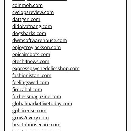
coinmoh.com
cyclopsreview.com
dattgen.com
didoivatnang.com
dogsbarks.com
dwmsoftwarehouse.com
enjoytroyjackson.com
epicaimbots.com
etech4news.com
expresspsychedelicsshop.com
fashionistani.com
feelingswed.com
firecabal.com
forbessmagazine.com
globalmarketlivetoday.com
gpl-license.com
grow2every.com
healthhousecare.com