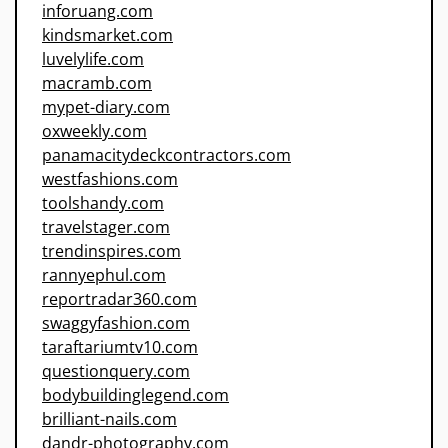
inforuang.com
kindsmarket.com
luvelylife.com
macramb.com
mypet-diary.com
oxweekly.com
panamacitydeckcontractors.com
westfashions.com
toolshandy.com
travelstager.com
trendinspires.com
rannyephul.com
reportradar360.com
swaggyfashion.com
taraftariumtv10.com
questionquery.com
bodybuildinglegend.com
brilliant-nails.com
dandr-photography.com