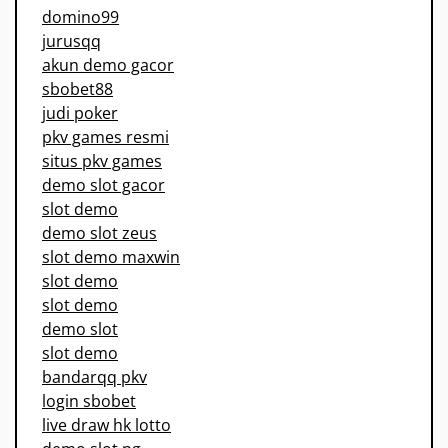
domino99
jurusqq
akun demo gacor
sbobet88
judi poker
pkv games resmi
situs pkv games
demo slot gacor
slot demo
demo slot zeus
slot demo maxwin
slot demo
slot demo
demo slot
slot demo
bandarqq pkv
login sbobet
live draw hk lotto