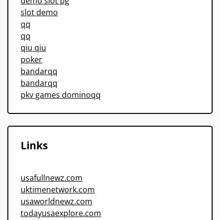
demo slot pg
slot demo
qq
qq
qiu qiu
poker
bandarqq
bandarqq
pkv games dominoqq
Links
usafullnewz.com
uktimenetwork.com
usaworldnewz.com
todayusaexplore.com