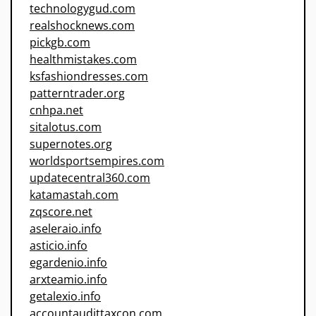
technologygud.com
realshocknews.com
pickgb.com
healthmistakes.com
ksfashiondresses.com
patterntrader.org
cnhpa.net
sitalotus.com
supernotes.org
worldsportsempires.com
updatecentral360.com
katamastah.com
zqscore.net
aseleraio.info
asticio.info
egardenio.info
arxteamio.info
getalexio.info
accountaudittaxcon.com