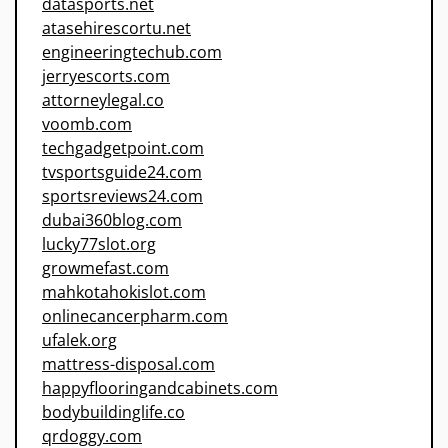
datasports.net
atasehirescortu.net
engineeringtechub.com
jerryescorts.com
attorneylegal.co
voomb.com
techgadgetpoint.com
tvsportsguide24.com
sportsreviews24.com
dubai360blog.com
lucky77slot.org
growmefast.com
mahkotahokislot.com
onlinecancerpharm.com
ufalek.org
mattress-disposal.com
happyflooringandcabinets.com
bodybuildinglife.co
qrdoggy.com