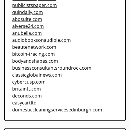
publicistspaper.com
quindaily.com
abosulte.com
aiverse24.com
anubella.com
audiobooksonaudible.com
beautenetwork.com
bitcoin-tracing.com
bodyandshapes.com
businessconsultantsroundrock.com
classicglobalnews.com
cybercusp.com
britaintt.com
deconds.com
easycartltd-
domesticcleaningservicesedinburgh.com