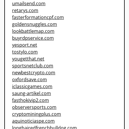
umailsend.com
retarys.com
fasterformationcpf.com
goldensnuggles.com
lookbattlemap.com
buyrdpservice.com
yesport.net
tostylo.com
yougetthat.net
sportsnetclub.com
newbestcrypto.com
oxfordsave.com
iclassicgames.com
saung-artikel.com
fasthokivip2.com
observersports.com
cryptominingplus.com
aquinoticiaspe.com
longhairedfrenchbulldog.com