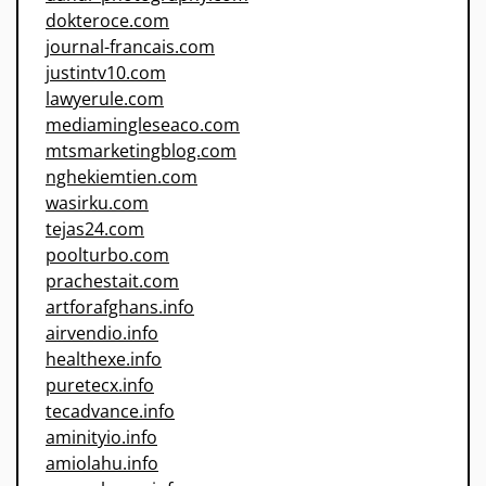
dokteroce.com
journal-francais.com
justintv10.com
lawyerule.com
mediamingleseaco.com
mtsmarketingblog.com
nghekiemtien.com
wasirku.com
tejas24.com
poolturbo.com
prachestait.com
artforafghans.info
airvendio.info
healthexe.info
puretecx.info
tecadvance.info
aminityio.info
amiolahu.info