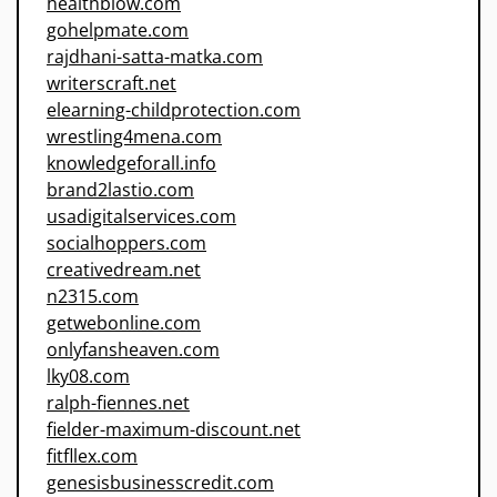
healthblow.com
gohelpmate.com
rajdhani-satta-matka.com
writerscraft.net
elearning-childprotection.com
wrestling4mena.com
knowledgeforall.info
brand2lastio.com
usadigitalservices.com
socialhoppers.com
creativedream.net
n2315.com
getwebonline.com
onlyfansheaven.com
lky08.com
ralph-fiennes.net
fielder-maximum-discount.net
fitfllex.com
genesisbusinesscredit.com