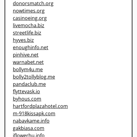
donorsmatch.org
nowtimes.org
casinoeing.org
livemocha.biz
streetlife.biz
hyves.biz
enoughinfo.net
pinhive.net
warnabet.net
bollym4u.me
bolly2tollyblog.me
pandaclub.me
flyttevask.io
byhous.com
hartfordplazahotel.com
m-918kissapk.com
nabavkame.info
gakbiasa.com
iflowerhu.info