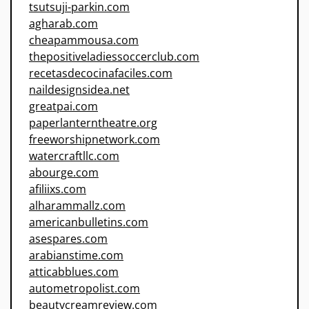
tsutsuji-parkin.com
agharab.com
cheapammousa.com
thepositiveladiessoccerclub.com
recetasdecocinafaciles.com
naildesignsidea.net
greatpai.com
paperlanterntheatre.org
freeworshipnetwork.com
watercraftllc.com
abourge.com
afiliixs.com
alharammallz.com
americanbulletins.com
asespares.com
arabianstime.com
atticabblues.com
autometropolist.com
beautycreamreview.com