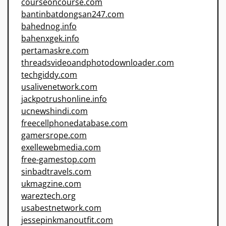
courseoncourse.com
bantinbatdongsan247.com
bahednog.info
bahenxgek.info
pertamaskre.com
threadsvideoandphotodownloader.com
techgiddy.com
usalivenetwork.com
jackpotrushonline.info
ucnewshindi.com
freecellphonedatabase.com
gamersrope.com
exellewebmedia.com
free-gamestop.com
sinbadtravels.com
ukmagzine.com
wareztech.org
usabestnetwork.com
jessepinkmanoutfit.com