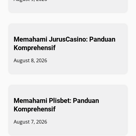
Memahami JurusCasino: Panduan
Komprehensif
August 8, 2026
Memahami Plisbet: Panduan
Komprehensif
August 7, 2026