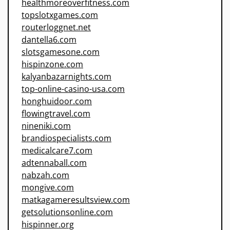
healthmoreoverfitness.com
topslotxgames.com
routerloggnet.net
dantella6.com
slotsgamesone.com
hispinzone.com
kalyanbazarnights.com
top-online-casino-usa.com
honghuidoor.com
flowingtravel.com
nineniki.com
brandiospecialists.com
medicalcare7.com
adtennaball.com
nabzah.com
mongive.com
matkagameresultsview.com
getsolutionsonline.com
hispinner.org