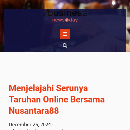
Skip
to
content
Menjelajahi Serunya
Taruhan Online Bersama
Nusantara88
December 26, 2024
-