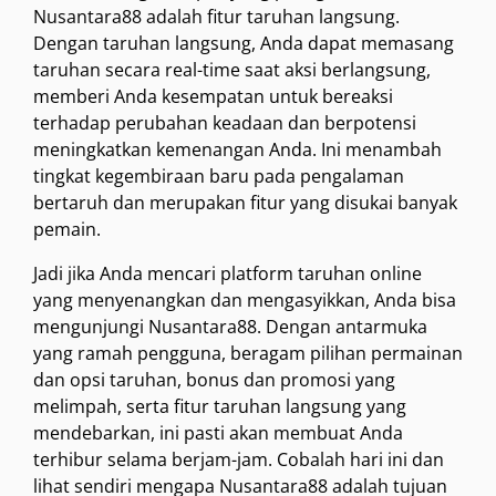
Nusantara88 adalah fitur taruhan langsung.
Dengan taruhan langsung, Anda dapat memasang
taruhan secara real-time saat aksi berlangsung,
memberi Anda kesempatan untuk bereaksi
terhadap perubahan keadaan dan berpotensi
meningkatkan kemenangan Anda. Ini menambah
tingkat kegembiraan baru pada pengalaman
bertaruh dan merupakan fitur yang disukai banyak
pemain.
Jadi jika Anda mencari platform taruhan online
yang menyenangkan dan mengasyikkan, Anda bisa
mengunjungi Nusantara88. Dengan antarmuka
yang ramah pengguna, beragam pilihan permainan
dan opsi taruhan, bonus dan promosi yang
melimpah, serta fitur taruhan langsung yang
mendebarkan, ini pasti akan membuat Anda
terhibur selama berjam-jam. Cobalah hari ini dan
lihat sendiri mengapa Nusantara88 adalah tujuan