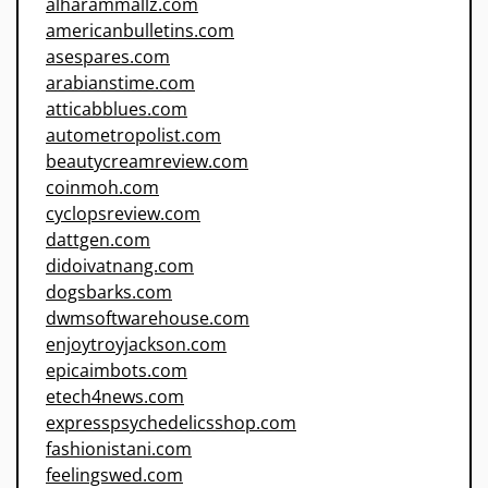
alharammallz.com
americanbulletins.com
asespares.com
arabianstime.com
atticabblues.com
autometropolist.com
beautycreamreview.com
coinmoh.com
cyclopsreview.com
dattgen.com
didoivatnang.com
dogsbarks.com
dwmsoftwarehouse.com
enjoytroyjackson.com
epicaimbots.com
etech4news.com
expresspsychedelicsshop.com
fashionistani.com
feelingswed.com