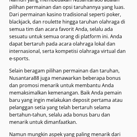
pilihan permainan dan opsi taruhannya yang luas.
Dari permainan kasino tradisional seperti poker,
blackjack, dan roulette hingga taruhan olahraga di
semua tim dan acara favorit Anda, selalu ada
sesuatu untuk semua orang di platform ini. Anda
dapat bertaruh pada acara olahraga lokal dan
internasional, serta kompetisi olahraga virtual dan
e-sports.
Selain beragam pilihan permainan dan taruhan,
Nusantara88 juga menawarkan beberapa bonus
dan promosi menarik untuk membantu Anda
memaksimalkan kemenangan. Baik Anda pemain
baru yang ingin melakukan deposit pertama atau
pelanggan setia yang telah bertaruh selama
bertahun-tahun, selalu ada bonus baru dan
menarik untuk dimanfaatkan.
Namun mungkin aspek yang paling menarik dari