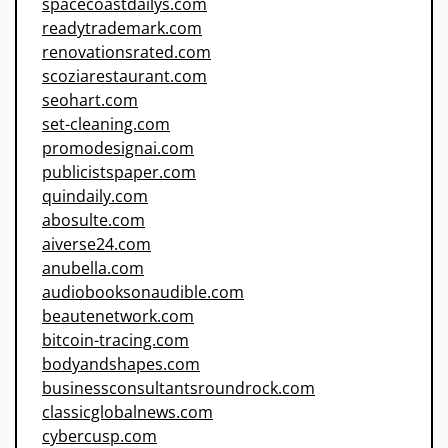
spacecoastdailys.com
readytrademark.com
renovationsrated.com
scoziarestaurant.com
seohart.com
set-cleaning.com
promodesignai.com
publicistspaper.com
quindaily.com
abosulte.com
aiverse24.com
anubella.com
audiobooksonaudible.com
beautenetwork.com
bitcoin-tracing.com
bodyandshapes.com
businessconsultantsroundrock.com
classicglobalnews.com
cybercusp.com