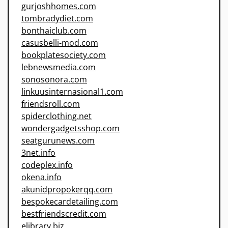
gurjoshhomes.com
tombradydiet.com
bonthaiclub.com
casusbelli-mod.com
bookplatesociety.com
lebnewsmedia.com
sonosonora.com
linkuusinternasional1.com
friendsroll.com
spiderclothing.net
wondergadgetsshop.com
seatgurunews.com
3net.info
codeplex.info
okena.info
akunidpropokerqq.com
bespokecardetailing.com
bestfriendscredit.com
elibrary.biz