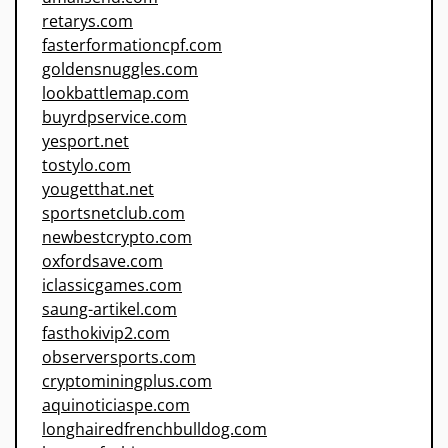
retarys.com
fasterformationcpf.com
goldensnuggles.com
lookbattlemap.com
buyrdpservice.com
yesport.net
tostylo.com
yougetthat.net
sportsnetclub.com
newbestcrypto.com
oxfordsave.com
iclassicgames.com
saung-artikel.com
fasthokivip2.com
observersports.com
cryptominingplus.com
aquinoticiaspe.com
longhairedfrenchbulldog.com