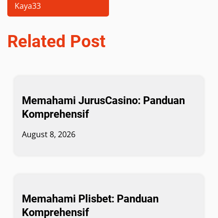
Kaya33
Related Post
Memahami JurusCasino: Panduan
Komprehensif
August 8, 2026
Memahami Plisbet: Panduan
Komprehensif