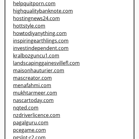
helpquitporn.com
highqualitybanknote.com
hostingnews24.com
hottstyle.com
howtodiyanything.com
inspiringearthlings.com
investindependent.com
kralbozguncu1.com
landscapinggainesvillefl.com
maisonhauturier.com
mascreator.com
menafahmi.com
mukhtarmeer.com
nascartoday.com
nqted.com
nzdriverlicence.com
pagalguru.com
pcegame.com
pgslot-r2.com