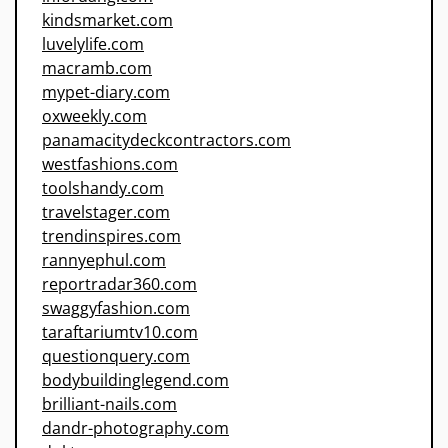
kindsmarket.com
luvelylife.com
macramb.com
mypet-diary.com
oxweekly.com
panamacitydeckcontractors.com
westfashions.com
toolshandy.com
travelstager.com
trendinspires.com
rannyephul.com
reportradar360.com
swaggyfashion.com
taraftariumtv10.com
questionquery.com
bodybuildinglegend.com
brilliant-nails.com
dandr-photography.com