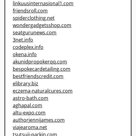
linkuusinternasional1.com
friendsroll.com
spiderclothing.net
wondergadgetsshop.com
seatgurunews.com
3net.info
codeplex.info
okena.info
akunidpropokerqq.com
bespokecardetailing.com
bestfriendscredit.com
elibrary.biz
eczema-naturalcures.com
astro-bath.com
aghapal.com
altu-expo.com
authorjennijames.com
viajearoma.net
tsutsuji-parkin.com