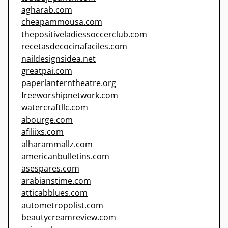
agharab.com
cheapammousa.com
thepositiveladiessoccerclub.com
recetasdecocinafaciles.com
naildesignsidea.net
greatpai.com
paperlanterntheatre.org
freeworshipnetwork.com
watercraftllc.com
abourge.com
afiliixs.com
alharammallz.com
americanbulletins.com
asespares.com
arabianstime.com
atticabblues.com
autometropolist.com
beautycreamreview.com