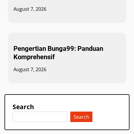
August 7, 2026
Pengertian Bunga99: Panduan
Komprehensif
August 7, 2026
Search
Search