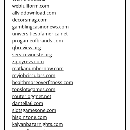
webfullform.com
allviddownload.com
decorsmag.com
gamblingcasinonews.com
universitiesofamerica.net
progameofbrands.com
qbreview.org
servicewueste.org
zippyrevs.com
matkanumbernow.com
myjobcirculars.com
healthmoreoverfitness.com
topslotxgames.com
routerloggnet.net
dantella6.com
slotsgamesone.com
hispinzone.com
kalyanbazarnights.com