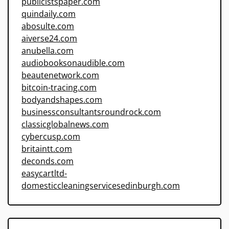
publicistspaper.com
quindaily.com
abosulte.com
aiverse24.com
anubella.com
audiobooksonaudible.com
beautenetwork.com
bitcoin-tracing.com
bodyandshapes.com
businessconsultantsroundrock.com
classicglobalnews.com
cybercusp.com
britaintt.com
deconds.com
easycartltd-
domesticcleaningservicesedinburgh.com