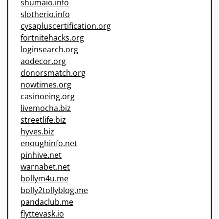
shumaio.info
slotherio.info
cysapluscertification.org
fortnitehacks.org
loginsearch.org
aodecor.org
donorsmatch.org
nowtimes.org
casinoeing.org
livemocha.biz
streetlife.biz
hyves.biz
enoughinfo.net
pinhive.net
warnabet.net
bollym4u.me
bolly2tollyblog.me
pandaclub.me
flyttevask.io