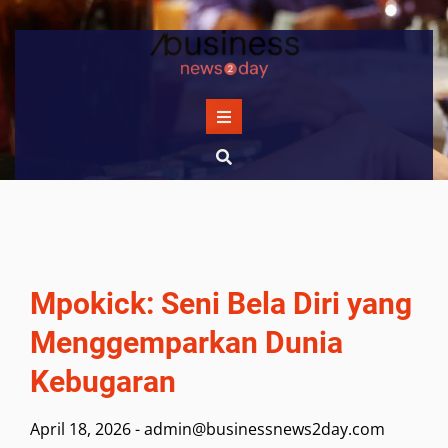
Skip
to
content
Mpokick: Seni Bela Diri yang
Menggemparkan Dunia
Kebugaran
April 18, 2026
-
admin@businessnews2day.com