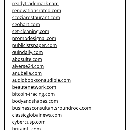
readytrademark.com
renovationsrated.com
scoziarestaurant.com
seohart.com
set-cleaning.com
promodesignai.com
publicistspaper.com
quindaily.com
abosulte.com
aiverse24.com
anubella.com
audiobooksonaudible.com
beautenetwork.com
bitcoin-tracing.com
bodyandshapes.com
businessconsultantsroundrock.com
classicglobalnews.com
cybercusp.com
britaintt.com