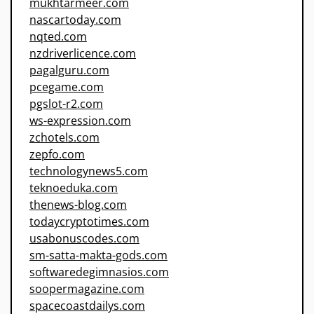
mukhtarmeer.com
nascartoday.com
nqted.com
nzdriverlicence.com
pagalguru.com
pcegame.com
pgslot-r2.com
ws-expression.com
zchotels.com
zepfo.com
technologynews5.com
teknoeduka.com
thenews-blog.com
todaycryptotimes.com
usabonuscodes.com
sm-satta-makta-gods.com
softwaredegimnasios.com
soopermagazine.com
spacecoastdailys.com