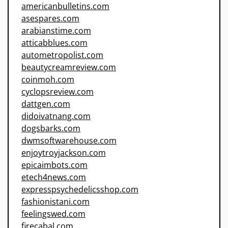
americanbulletins.com
asespares.com
arabianstime.com
atticabblues.com
autometropolist.com
beautycreamreview.com
coinmoh.com
cyclopsreview.com
dattgen.com
didoivatnang.com
dogsbarks.com
dwmsoftwarehouse.com
enjoytroyjackson.com
epicaimbots.com
etech4news.com
expresspsychedelicsshop.com
fashionistani.com
feelingswed.com
firecabal.com