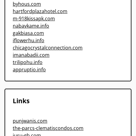
byhous.com
hartfordplazahotel.com
m-918kissapk.com
nabavkame.info
gakbiasa.com
iflowerhu.info
chicagocrystalconnection.com
imanabadii.com
trilipohu.info
appruptio.info
Links
punjwanis.com
the-parcs-clematiscondos.com
jusu-gb.com