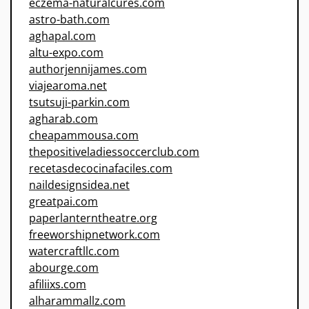
eczema-naturalcures.com
astro-bath.com
aghapal.com
altu-expo.com
authorjennijames.com
viajearoma.net
tsutsuji-parkin.com
agharab.com
cheapammousa.com
thepositiveladiessoccerclub.com
recetasdecocinafaciles.com
naildesignsidea.net
greatpai.com
paperlanterntheatre.org
freeworshipnetwork.com
watercraftllc.com
abourge.com
afiliixs.com
alharammallz.com