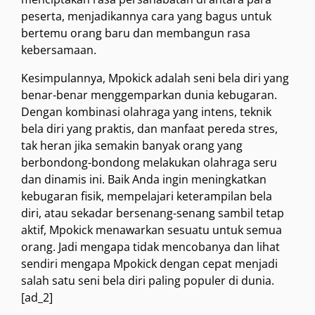
peserta, menjadikannya cara yang bagus untuk
bertemu orang baru dan membangun rasa
kebersamaan.
Kesimpulannya, Mpokick adalah seni bela diri yang
benar-benar menggemparkan dunia kebugaran.
Dengan kombinasi olahraga yang intens, teknik
bela diri yang praktis, dan manfaat pereda stres,
tak heran jika semakin banyak orang yang
berbondong-bondong melakukan olahraga seru
dan dinamis ini. Baik Anda ingin meningkatkan
kebugaran fisik, mempelajari keterampilan bela
diri, atau sekadar bersenang-senang sambil tetap
aktif, Mpokick menawarkan sesuatu untuk semua
orang. Jadi mengapa tidak mencobanya dan lihat
sendiri mengapa Mpokick dengan cepat menjadi
salah satu seni bela diri paling populer di dunia.
[ad_2]