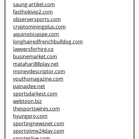
saung-artikel.com
fasthokivip2.com
observersports.com
cryptominingplus.com
aquinoticiaspe.com
longhairedfrenchbulldog.com
lawyersforhire.co
businemarket.com
matahari88play.net
moneydescriptor.com
youthsmagazine.com
painaidee.net
sportsdarkest.com
webtoon.biz
thesportswires.com
hyungpro.com
sportingnewsnet.com
sportstime24day.com
sporteslive.com