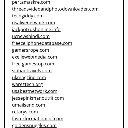
pertamaskre.com
threadsvideoandphotodownloader.com
techgiddy.com
usalivenetwork.com
jackpotrushonline.info
ucnewshindi.com
freecellphonedatabase.com
gamersrope.com
exellewebmedia.com
free-gamestop.com
sinbadtravels.com
ukmagzine.com
wareztech.org
usabestnetwork.com
jessepinkmanoutfit.com
umailsend.com
retarys.com
fasterformationcpf.com
goldensnuggles.com