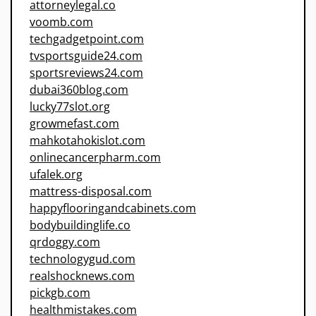
attorneylegal.co
voomb.com
techgadgetpoint.com
tvsportsguide24.com
sportsreviews24.com
dubai360blog.com
lucky77slot.org
growmefast.com
mahkotahokislot.com
onlinecancerpharm.com
ufalek.org
mattress-disposal.com
happyflooringandcabinets.com
bodybuildinglife.co
qrdoggy.com
technologygud.com
realshocknews.com
pickgb.com
healthmistakes.com