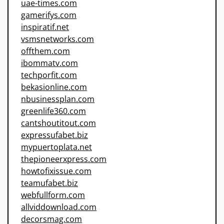
uae-times.com
gamerifys.com
inspiratif.net
vsmsnetworks.com
offthem.com
ibommatv.com
techporfit.com
bekasionline.com
nbusinessplan.com
greenlife360.com
cantshoutitout.com
expressufabet.biz
mypuertoplata.net
thepioneerxpress.com
howtofixissue.com
teamufabet.biz
webfullform.com
allviddownload.com
decorsmag.com