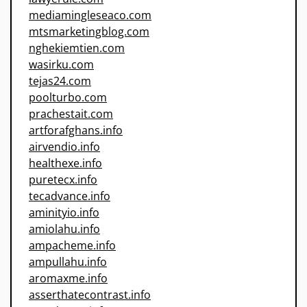
mediamingleseaco.com
mtsmarketingblog.com
nghekiemtien.com
wasirku.com
tejas24.com
poolturbo.com
prachestait.com
artforafghans.info
airvendio.info
healthexe.info
puretecx.info
tecadvance.info
aminityio.info
amiolahu.info
ampacheme.info
ampullahu.info
aromaxme.info
asserthatecontrast.info