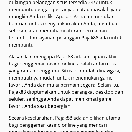
dukungan pelanggan situs tersedia 24/7 untuk
membantu dengan pertanyaan atau masalah yang
mungkin Anda miliki. Apakah Anda memerlukan
bantuan untuk menyiapkan akun Anda, membuat
setoran, atau memahami aturan permainan
tertentu, tim layanan pelanggan Pajak88 ada untuk
membantu.
Alasan lain mengapa Pajak88 adalah tujuan akhir
bagi penggemar kasino online adalah antarmuka
yang ramah pengguna. Situs ini mudah dinavigasi,
membuatnya mudah untuk menemukan game
favorit Anda dan mulai bermain segera. Selain itu,
Pajak88 dioptimalkan untuk perangkat desktop dan
seluler, sehingga Anda dapat menikmati game
favorit Anda saat bepergian.
Secara keseluruhan, Pajak88 adalah pilihan utama
bagi penggemar kasino online yang mencari