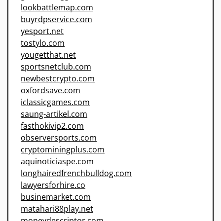
lookbattlemap.com
buyrdpservice.com
yesport.net
tostylo.com
yougetthat.net
sportsnetclub.com
newbestcrypto.com
oxfordsave.com
iclassicgames.com
saung-artikel.com
fasthokivip2.com
observersports.com
cryptominingplus.com
aquinoticiaspe.com
longhairedfrenchbulldog.com
lawyersforhire.co
businemarket.com
matahari88play.net
moneydescriptor.com