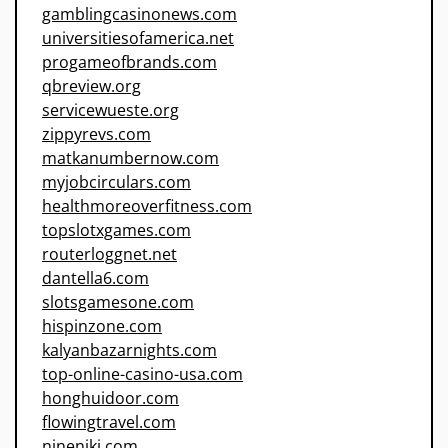
gamblingcasinonews.com
universitiesofamerica.net
progameofbrands.com
qbreview.org
servicewueste.org
zippyrevs.com
matkanumbernow.com
myjobcirculars.com
healthmoreoverfitness.com
topslotxgames.com
routerloggnet.net
dantella6.com
slotsgamesone.com
hispinzone.com
kalyanbazarnights.com
top-online-casino-usa.com
honghuidoor.com
flowingtravel.com
nineniki.com