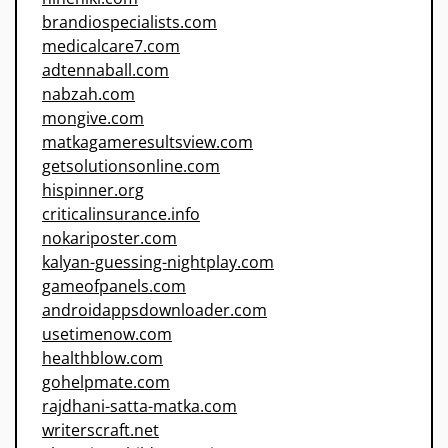
brandiospecialists.com
medicalcare7.com
adtennaball.com
nabzah.com
mongive.com
matkagameresultsview.com
getsolutionsonline.com
hispinner.org
criticalinsurance.info
nokariposter.com
kalyan-guessing-nightplay.com
gameofpanels.com
androidappsdownloader.com
usetimenow.com
healthblow.com
gohelpmate.com
rajdhani-satta-matka.com
writerscraft.net