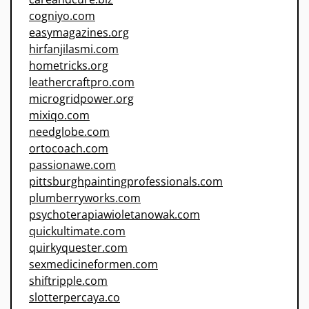
cogniyo.com
easymagazines.org
hirfanjilasmi.com
hometricks.org
leathercraftpro.com
microgridpower.org
mixiqo.com
needglobe.com
ortocoach.com
passionawe.com
pittsburghpaintingprofessionals.com
plumberryworks.com
psychoterapiawioletanowak.com
quickultimate.com
quirkyquester.com
sexmedicineformen.com
shiftripple.com
slotterpercaya.co