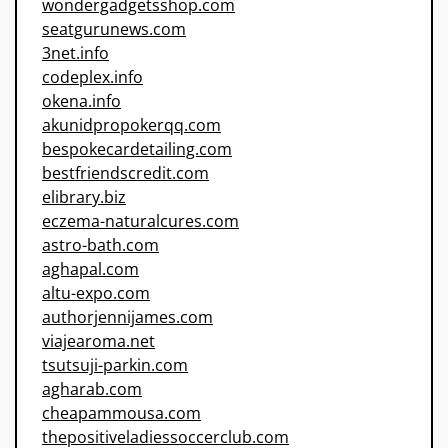
wondergadgetsshop.com
seatgurunews.com
3net.info
codeplex.info
okena.info
akunidpropokerqq.com
bespokecardetailing.com
bestfriendscredit.com
elibrary.biz
eczema-naturalcures.com
astro-bath.com
aghapal.com
altu-expo.com
authorjennijames.com
viajearoma.net
tsutsuji-parkin.com
agharab.com
cheapammousa.com
thepositiveladiessoccerclub.com