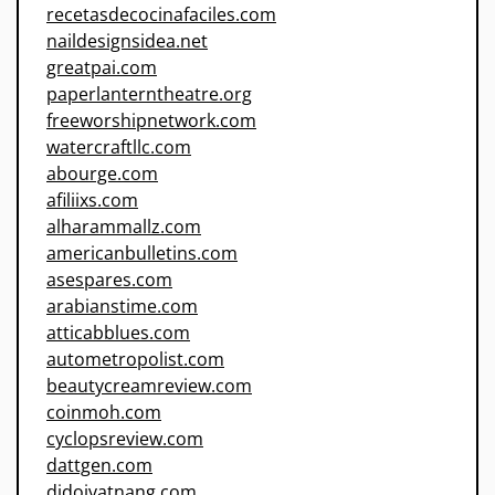
recetasdecocinafaciles.com
naildesignsidea.net
greatpai.com
paperlanterntheatre.org
freeworshipnetwork.com
watercraftllc.com
abourge.com
afiliixs.com
alharammallz.com
americanbulletins.com
asespares.com
arabianstime.com
atticabblues.com
autometropolist.com
beautycreamreview.com
coinmoh.com
cyclopsreview.com
dattgen.com
didoivatnang.com