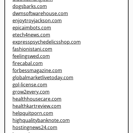
dogsbarks.com
dwmsoftwarehouse.com
enjoytroyjackson.com
epicaimbots.com
etech4news.com
expresspsychedelicsshop.com
fashionistani.com
feelingswed.com
firecabal.com
forbessmagazine.com
globalmarketlivetoday.com
gpl-license.com
grow2every.com
healthhousecare.com
healthkartreview.com
helpquitporn.com
highqualitybanknote.com
hostingnews24.com