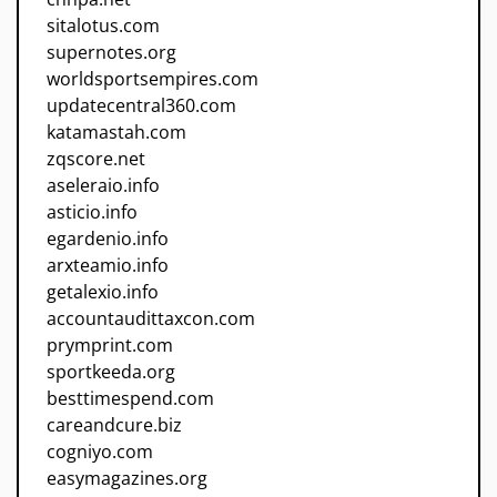
sitalotus.com
supernotes.org
worldsportsempires.com
updatecentral360.com
katamastah.com
zqscore.net
aseleraio.info
asticio.info
egardenio.info
arxteamio.info
getalexio.info
accountaudittaxcon.com
prymprint.com
sportkeeda.org
besttimespend.com
careandcure.biz
cogniyo.com
easymagazines.org