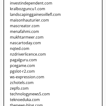
investindependent.com
kralbozguncu1.com
landscapinggainesvillefl.com
maisonhauturier.com
mascreator.com
menafahmi.com
mukhtarmeer.com
nascartoday.com
nqted.com
nzdriverlicence.com
pagalguru.com
pcegame.com
pgslot-r2.com
ws-expression.com
zchotels.com
zepfo.com
technologynews5.com
teknoeduka.com
thenews-blog.com