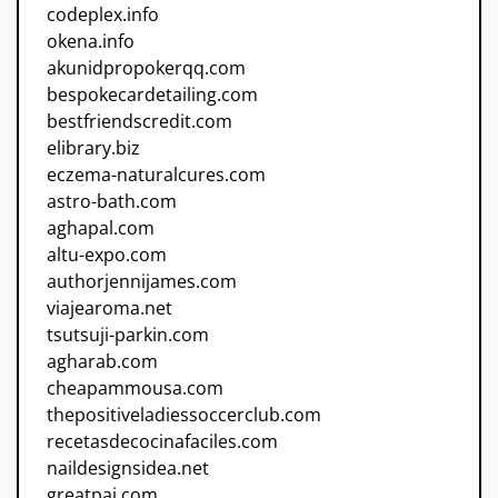
codeplex.info
okena.info
akunidpropokerqq.com
bespokecardetailing.com
bestfriendscredit.com
elibrary.biz
eczema-naturalcures.com
astro-bath.com
aghapal.com
altu-expo.com
authorjennijames.com
viajearoma.net
tsutsuji-parkin.com
agharab.com
cheapammousa.com
thepositiveladiessoccerclub.com
recetasdecocinafaciles.com
naildesignsidea.net
greatpai.com