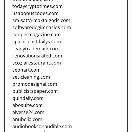
todaycryptotimes.com
usabonuscodes.com
sm-satta-makta-gods.com
softwaredegimnasios.com
soopermagazine.com
spacecoastdailys.com
readytrademark.com
renovationsrated.com
scoziarestaurant.com
seohart.com
set-cleaning.com
promodesignai.com
publicistspaper.com
quindaily.com
abosulte.com
aiverse24.com
anubella.com
audiobooksonaudible.com