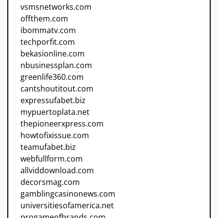
vsmsnetworks.com
offthem.com
ibommatv.com
techporfit.com
bekasionline.com
nbusinessplan.com
greenlife360.com
cantshoutitout.com
expressufabet.biz
mypuertoplata.net
thepioneerxpress.com
howtofixissue.com
teamufabet.biz
webfullform.com
allviddownload.com
decorsmag.com
gamblingcasinonews.com
universitiesofamerica.net
progameofbrands.com