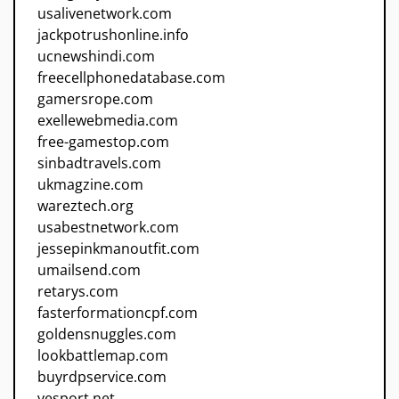
usalivenetwork.com
jackpotrushonline.info
ucnewshindi.com
freecellphonedatabase.com
gamersrope.com
exellewebmedia.com
free-gamestop.com
sinbadtravels.com
ukmagzine.com
wareztech.org
usabestnetwork.com
jessepinkmanoutfit.com
umailsend.com
retarys.com
fasterformationcpf.com
goldensnuggles.com
lookbattlemap.com
buyrdpservice.com
yesport.net