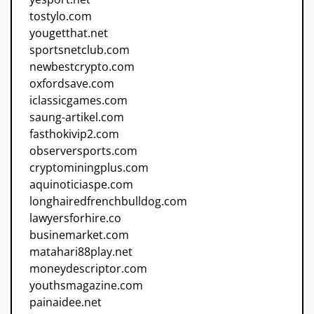
tostylo.com
yougetthat.net
sportsnetclub.com
newbestcrypto.com
oxfordsave.com
iclassicgames.com
saung-artikel.com
fasthokivip2.com
observersports.com
cryptominingplus.com
aquinoticiaspe.com
longhairedfrenchbulldog.com
lawyersforhire.co
businemarket.com
matahari88play.net
moneydescriptor.com
youthsmagazine.com
painaidee.net