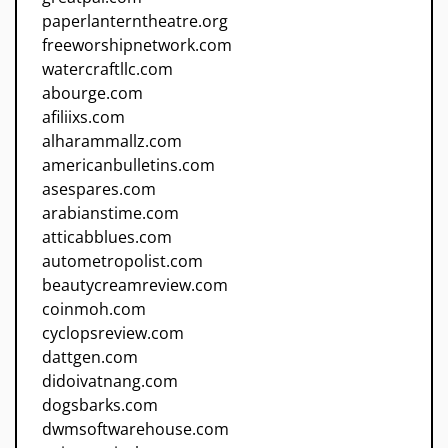
paperlanterntheatre.org
freeworshipnetwork.com
watercraftllc.com
abourge.com
afiliixs.com
alharammallz.com
americanbulletins.com
asespares.com
arabianstime.com
atticabblues.com
autometropolist.com
beautycreamreview.com
coinmoh.com
cyclopsreview.com
dattgen.com
didoivatnang.com
dogsbarks.com
dwmsoftwarehouse.com