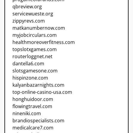
qbreview.org
servicewueste.org
zippyrevs.com
matkanumbernow.com
myjobcirculars.com
healthmoreoverfitness.com
topslotxgames.com
routerloggnet.net
dantella6.com
slotsgamesone.com
hispinzone.com
kalyanbazarnights.com
top-online-casino-usa.com
honghuidoor.com
flowingtravel.com
nineniki.com
brandiospecialists.com
medicalcare7.com