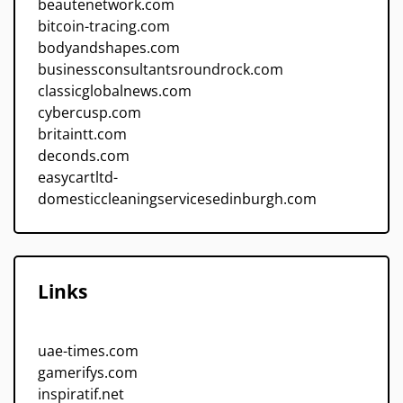
beautenetwork.com
bitcoin-tracing.com
bodyandshapes.com
businessconsultantsroundrock.com
classicglobalnews.com
cybercusp.com
britaintt.com
deconds.com
easycartltd-
domesticcleaningservicesedinburgh.com
Links
uae-times.com
gamerifys.com
inspiratif.net