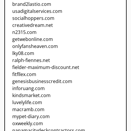
brand2lastio.com
usadigitalservices.com
socialhoppers.com
creativedream.net
n2315.com
getwebonline.com
onlyfansheaven.com
lky08.com
ralph-fiennes.net
fielder-maximum-discount.net
fitfllex.com
genesisbusinesscredit.com
inforuang.com
kindsmarket.com
luvelylife.com
macramb.com
mypet-diary.com
oxweekly.com
panamacitydeckcontractors.com