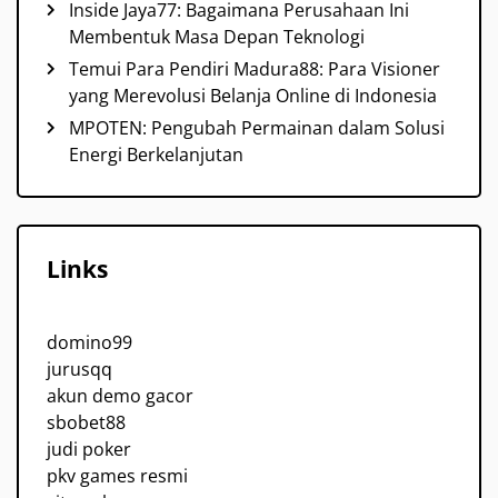
Inside Jaya77: Bagaimana Perusahaan Ini
Membentuk Masa Depan Teknologi
Temui Para Pendiri Madura88: Para Visioner
yang Merevolusi Belanja Online di Indonesia
MPOTEN: Pengubah Permainan dalam Solusi
Energi Berkelanjutan
Links
domino99
jurusqq
akun demo gacor
sbobet88
judi poker
pkv games resmi