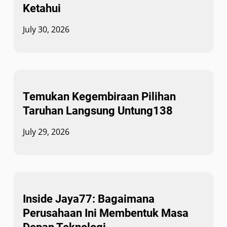
Ketahui
July 30, 2026
Temukan Kegembiraan Pilihan
Taruhan Langsung Untung138
July 29, 2026
Inside Jaya77: Bagaimana
Perusahaan Ini Membentuk Masa