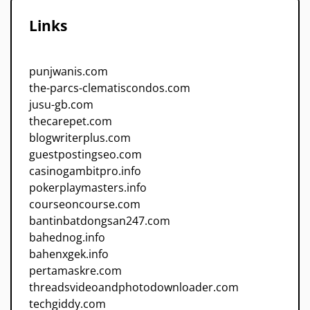
Links
punjwanis.com
the-parcs-clematiscondos.com
jusu-gb.com
thecarepet.com
blogwriterplus.com
guestpostingseo.com
casinogambitpro.info
pokerplaymasters.info
courseoncourse.com
bantinbatdongsan247.com
bahednog.info
bahenxgek.info
pertamaskre.com
threadsvideoandphotodownloader.com
techgiddy.com