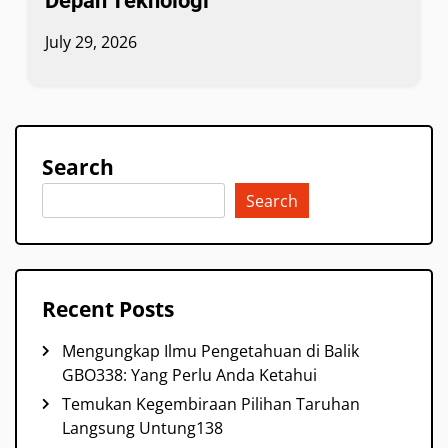
Depan Teknologi
July 29, 2026
Search
Search
Recent Posts
Mengungkap Ilmu Pengetahuan di Balik
GBO338: Yang Perlu Anda Ketahui
Temukan Kegembiraan Pilihan Taruhan
Langsung Untung138