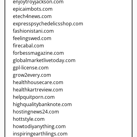
enjoytroyjackson.com
epicaimbots.com
etech4news.com
expresspsychedelicsshop.com
fashionistani.com
feelingswed.com
firecabal.com
forbessmagazine.com
globalmarketlivetoday.com
gpl-license.com
grow2every.com
healthhousecare.com
healthkartreview.com
helpquitporn.com
highqualitybanknote.com
hostingnews24.com
hottstyle.com
howtodiyanything.com
inspiringearthlings.com