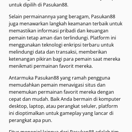
untuk dipilih di Pasukan88.
Selain permainannya yang beragam, Pasukan88
juga menawarkan langkah keamanan terbaik untuk
memastikan informasi pribadi dan keuangan
pemain tetap aman dan terlindungi. Platform ini
menggunakan teknologi enkripsi terbaru untuk
melindungi data dan transaksi, memberikan
ketenangan pikiran bagi para pemain saat mereka
menikmati permainan favorit mereka.
Antarmuka Pasukan88 yang ramah pengguna
memudahkan pemain menavigasi situs dan
menemukan permainan favorit mereka dengan
cepat dan mudah. Baik Anda bermain di komputer
desktop, laptop, atau perangkat seluler, platform
ini dioptimalkan untuk gameplay yang lancar di
perangkat apa pun.