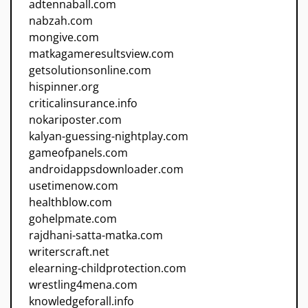
adtennaball.com
nabzah.com
mongive.com
matkagameresultsview.com
getsolutionsonline.com
hispinner.org
criticalinsurance.info
nokariposter.com
kalyan-guessing-nightplay.com
gameofpanels.com
androidappsdownloader.com
usetimenow.com
healthblow.com
gohelpmate.com
rajdhani-satta-matka.com
writerscraft.net
elearning-childprotection.com
wrestling4mena.com
knowledgeforall.info