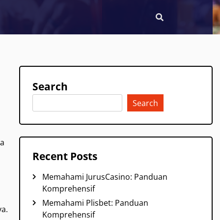
Search
Search
ta
Recent Posts
Memahami JurusCasino: Panduan
Komprehensif
Memahami Plisbet: Panduan
ya.
Komprehensif