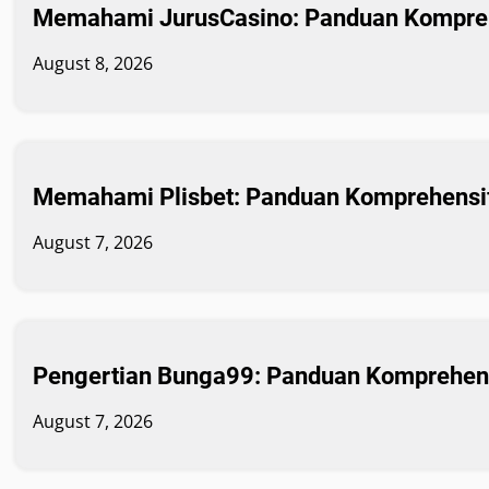
Memahami JurusCasino: Panduan Kompre
August 8, 2026
Memahami Plisbet: Panduan Komprehensi
August 7, 2026
Pengertian Bunga99: Panduan Komprehen
August 7, 2026