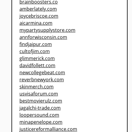
brainboosters.co
amberlately.com
joycebriscoe.com
aicarmina.com
mypartysupplystore.com
annforwisconsin.com
findjaipur.com
cultofjim.com
glimmerick.com
davidfollett.com
newcollegebeat.com
reverbnewyork.com
skinmerch.com
usvisaforum.com
bestmovierulz.com
jagalchi-trade.com
loopersound.com
minapenelope.com
justicereformalliance.com