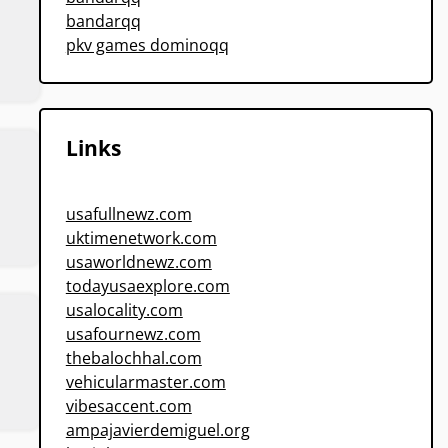
bandarqq
pkv games dominoqq
Links
usafullnewz.com
uktimenetwork.com
usaworldnewz.com
todayusaexplore.com
usalocality.com
usafournewz.com
thebalochhal.com
vehicularmaster.com
vibesaccent.com
ampajavierdemiguel.org