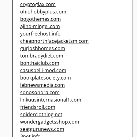
cryptoglax.com
ohiohobbyplus.com
bogothemes.com
ajino-mingei.com
yourfreehost.info
cheapnorthfacejacketsm.com
gurjoshhomes.com
tombradydiet.com
bonthaiclub.com
casusbelli-mod.com
bookplatesociety.com
lebnewsmedia.com
sonosonora.com
linkuusinternasional1.com
friendsroll.com
spiderclothing.net
wondergadgetsshop.com
seatgurunews.com
3net.info