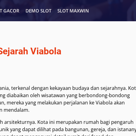
T GACOR
DEMO SLOT
SLOT MAXWIN
ejarah Viabola
erania, terkenal dengan kekayaan budaya dan sejarahnya. Ko
ing diabaikan oleh wisatawan yang berbondong-bondong
un, mereka yang melakukan perjalanan ke Viabola akan
an mendalam.
ah arsitekturnya. Kota ini merupakan rumah bagi pengaruh
unik yang dapat dilihat pada bangunan, gereja, dan istanan