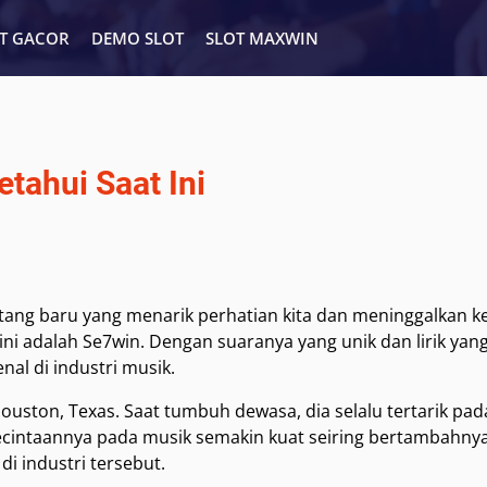
T GACOR
DEMO SLOT
SLOT MAXWIN
tahui Saat Ini
atang baru yang menarik perhatian kita dan meninggalkan k
ini adalah Se7win. Dengan suaranya yang unik dan lirik yan
l di industri musik.
ouston, Texas. Saat tumbuh dewasa, dia selalu tertarik pad
Kecintaannya pada musik semakin kuat seiring bertambahny
i industri tersebut.