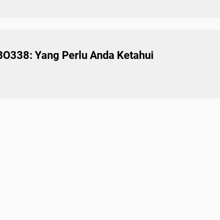
BO338: Yang Perlu Anda Ketahui