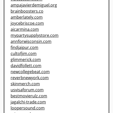
ampajavierdemiguel.org
brainboosters.co
amberlately.com
joycebriscoe.com
aicarmina.com
mypartysupplystore.com
annforwisconsin.com
findjaipur.com
cultofjim.com
glimmerick.com
davidfollett.com
newcollegebeat.com
reverbnewyork.com
skinmerch.com
usvisaforum.com
bestmovierulz.com
jagalchi-trade.com
loopersound.com