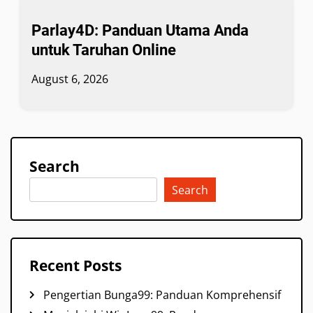
Parlay4D: Panduan Utama Anda
untuk Taruhan Online
August 6, 2026
Search
Search
Recent Posts
Pengertian Bunga99: Panduan Komprehensif