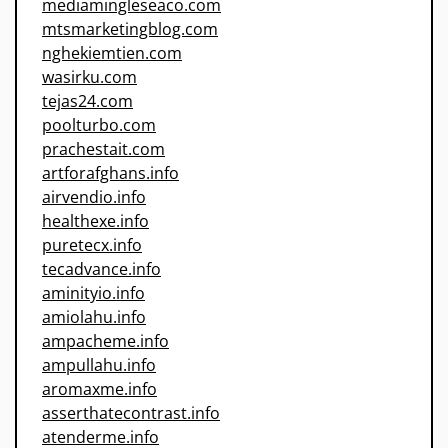
mediamingleseaco.com
mtsmarketingblog.com
nghekiemtien.com
wasirku.com
tejas24.com
poolturbo.com
prachestait.com
artforafghans.info
airvendio.info
healthexe.info
puretecx.info
tecadvance.info
aminityio.info
amiolahu.info
ampacheme.info
ampullahu.info
aromaxme.info
asserthatecontrast.info
atenderme.info