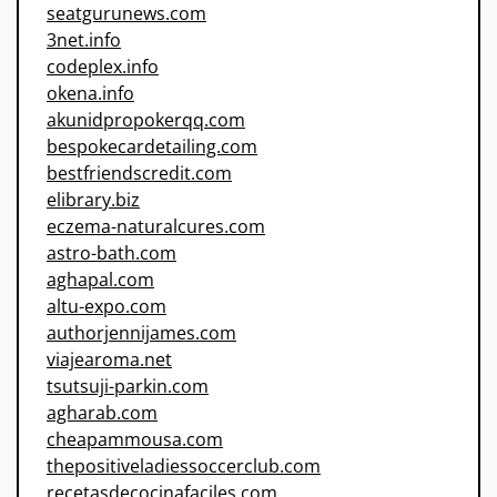
seatgurunews.com
3net.info
codeplex.info
okena.info
akunidpropokerqq.com
bespokecardetailing.com
bestfriendscredit.com
elibrary.biz
eczema-naturalcures.com
astro-bath.com
aghapal.com
altu-expo.com
authorjennijames.com
viajearoma.net
tsutsuji-parkin.com
agharab.com
cheapammousa.com
thepositiveladiessoccerclub.com
recetasdecocinafaciles.com