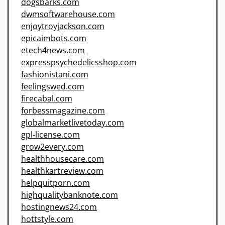
dogsbarks.com
dwmsoftwarehouse.com
enjoytroyjackson.com
epicaimbots.com
etech4news.com
expresspsychedelicsshop.com
fashionistani.com
feelingswed.com
firecabal.com
forbessmagazine.com
globalmarketlivetoday.com
gpl-license.com
grow2every.com
healthhousecare.com
healthkartreview.com
helpquitporn.com
highqualitybanknote.com
hostingnews24.com
hottstyle.com