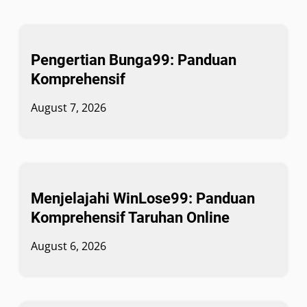
Pengertian Bunga99: Panduan
Komprehensif
August 7, 2026
Menjelajahi WinLose99: Panduan
Komprehensif Taruhan Online
August 6, 2026