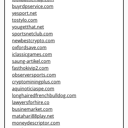
buyrdpservice.com
yesport.net
tostylo.com
yougetthat.net
sportsnetclub.com
newbestcrypto.com
oxfordsave.com
iclassicgames.com
saung-artikel.com
fasthokivip2.com
observersports.com
cryptominingplus.com
aquinoticiaspe.com
longhairedfrenchbulldog.com
lawyersforhire.co
businemarket.com
matahari88play.net
moneydescriptor.com