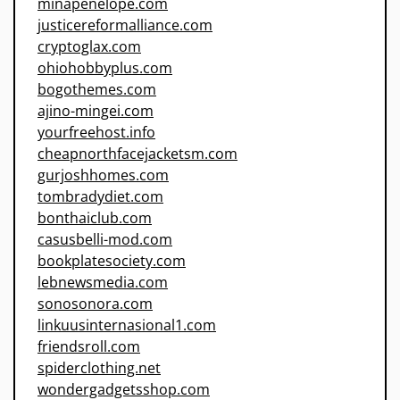
minapenelope.com
justicereformalliance.com
cryptoglax.com
ohiohobbyplus.com
bogothemes.com
ajino-mingei.com
yourfreehost.info
cheapnorthfacejacketsm.com
gurjoshhomes.com
tombradydiet.com
bonthaiclub.com
casusbelli-mod.com
bookplatesociety.com
lebnewsmedia.com
sonosonora.com
linkuusinternasional1.com
friendsroll.com
spiderclothing.net
wondergadgetsshop.com