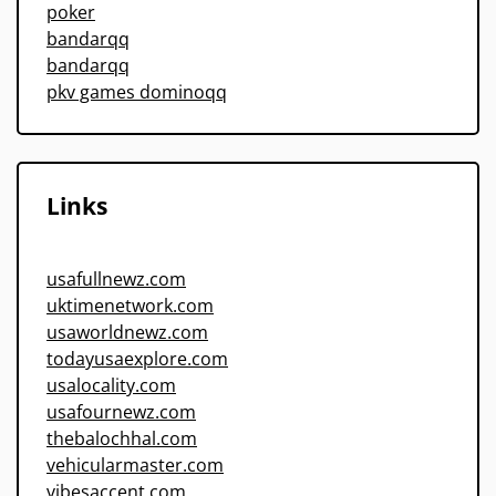
poker
bandarqq
bandarqq
pkv games dominoqq
Links
usafullnewz.com
uktimenetwork.com
usaworldnewz.com
todayusaexplore.com
usalocality.com
usafournewz.com
thebalochhal.com
vehicularmaster.com
vibesaccent.com