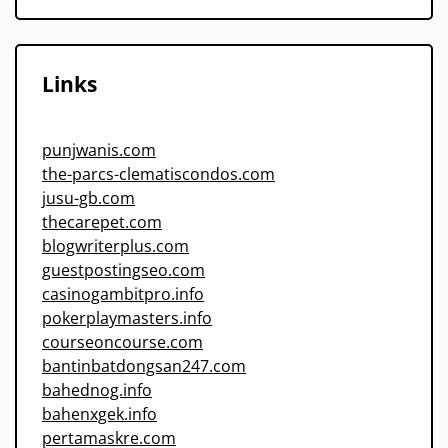
Links
punjwanis.com
the-parcs-clematiscondos.com
jusu-gb.com
thecarepet.com
blogwriterplus.com
guestpostingseo.com
casinogambitpro.info
pokerplaymasters.info
courseoncourse.com
bantinbatdongsan247.com
bahednog.info
bahenxgek.info
pertamaskre.com