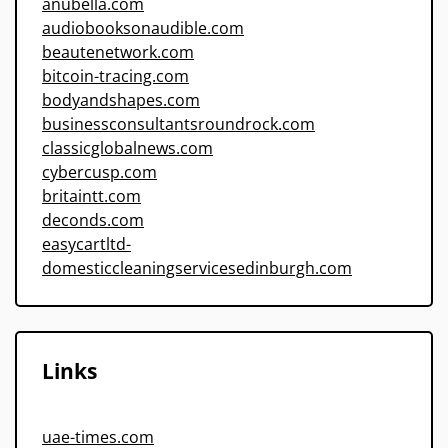
anubella.com
audiobooksonaudible.com
beautenetwork.com
bitcoin-tracing.com
bodyandshapes.com
businessconsultantsroundrock.com
classicglobalnews.com
cybercusp.com
britaintt.com
deconds.com
easycartltd-
domesticcleaningservicesedinburgh.com
Links
uae-times.com