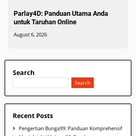
Parlay4D: Panduan Utama Anda
untuk Taruhan Online
August 6, 2026
Search
Search
Recent Posts
Pengertian Bunga99: Panduan Komprehensif