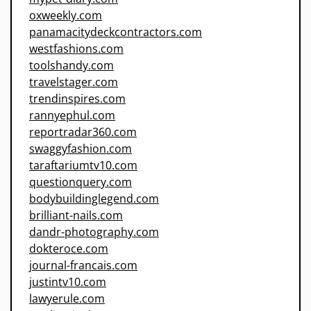
oxweekly.com
panamacitydeckcontractors.com
westfashions.com
toolshandy.com
travelstager.com
trendinspires.com
rannyephul.com
reportradar360.com
swaggyfashion.com
taraftariumtv10.com
questionquery.com
bodybuildinglegend.com
brilliant-nails.com
dandr-photography.com
dokteroce.com
journal-francais.com
justintv10.com
lawyerule.com