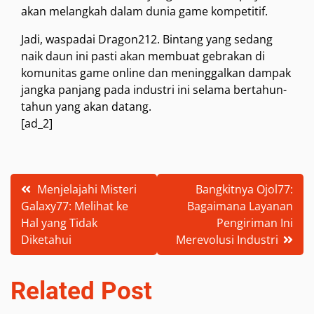
akan melangkah dalam dunia game kompetitif.
Jadi, waspadai Dragon212. Bintang yang sedang
naik daun ini pasti akan membuat gebrakan di
komunitas game online dan meninggalkan dampak
jangka panjang pada industri ini selama bertahun-
tahun yang akan datang.
[ad_2]
Post
Menjelajahi Misteri
Bangkitnya Ojol77:
Galaxy77: Melihat ke
Bagaimana Layanan
navigation
Hal yang Tidak
Pengiriman Ini
Diketahui
Merevolusi Industri
Related Post