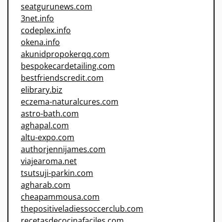
seatgurunews.com
3net.info
codeplex.info
okena.info
akunidpropokerqq.com
bespokecardetailing.com
bestfriendscredit.com
elibrary.biz
eczema-naturalcures.com
astro-bath.com
aghapal.com
altu-expo.com
authorjennijames.com
viajearoma.net
tsutsuji-parkin.com
agharab.com
cheapammousa.com
thepositiveladiessoccerclub.com
recetasdecocinafaciles.com