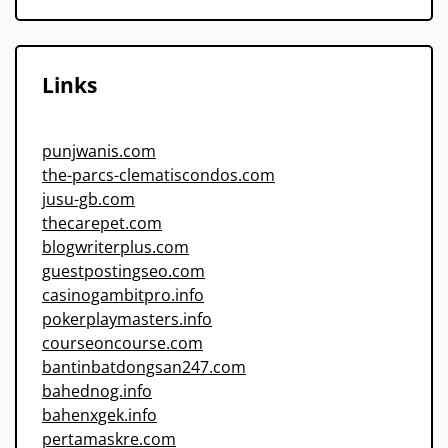
Links
punjwanis.com
the-parcs-clematiscondos.com
jusu-gb.com
thecarepet.com
blogwriterplus.com
guestpostingseo.com
casinogambitpro.info
pokerplaymasters.info
courseoncourse.com
bantinbatdongsan247.com
bahednog.info
bahenxgek.info
pertamaskre.com