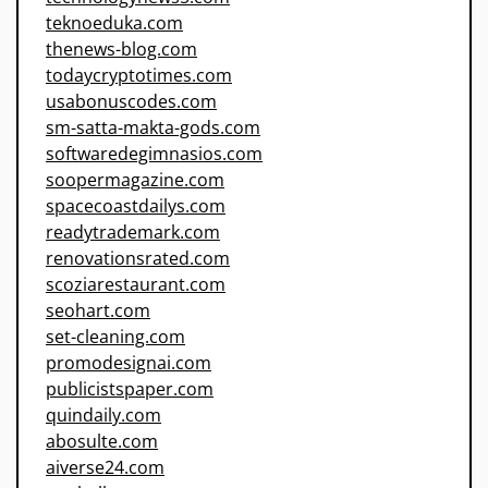
teknoeduka.com
thenews-blog.com
todaycryptotimes.com
usabonuscodes.com
sm-satta-makta-gods.com
softwaredegimnasios.com
soopermagazine.com
spacecoastdailys.com
readytrademark.com
renovationsrated.com
scoziarestaurant.com
seohart.com
set-cleaning.com
promodesignai.com
publicistspaper.com
quindaily.com
abosulte.com
aiverse24.com