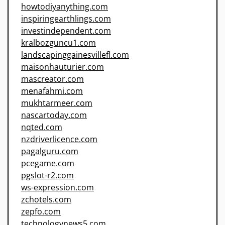
howtodiyanything.com
inspiringearthlings.com
investindependent.com
kralbozguncu1.com
landscapinggainesvillefl.com
maisonhauturier.com
mascreator.com
menafahmi.com
mukhtarmeer.com
nascartoday.com
nqted.com
nzdriverlicence.com
pagalguru.com
pcegame.com
pgslot-r2.com
ws-expression.com
zchotels.com
zepfo.com
technologynews5.com