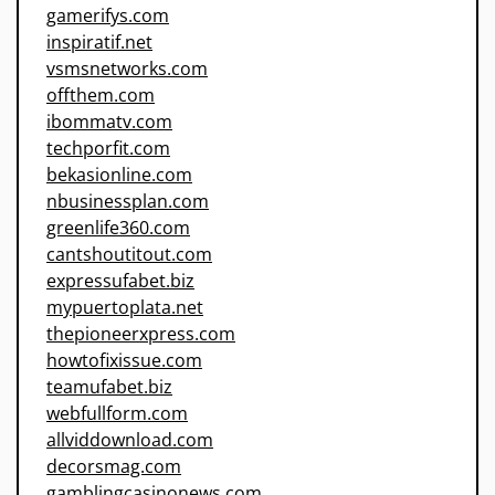
gamerifys.com
inspiratif.net
vsmsnetworks.com
offthem.com
ibommatv.com
techporfit.com
bekasionline.com
nbusinessplan.com
greenlife360.com
cantshoutitout.com
expressufabet.biz
mypuertoplata.net
thepioneerxpress.com
howtofixissue.com
teamufabet.biz
webfullform.com
allviddownload.com
decorsmag.com
gamblingcasinonews.com