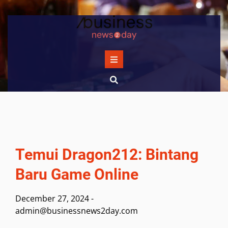
Skip
to
content
Temui Dragon212: Bintang
Baru Game Online
December 27, 2024
-
admin@businessnews2day.com