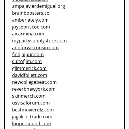
ampajavierdemiguel.org
brainboosters.co
amberlately.com
joycebriscoe.com
aicarmina.com
mypartysupplystore.com
annforwisconsin.com
findjaipur.com
cultofjim.com
glimmerick.com
davidfollett.com
newcollegebeat.com
reverbnewyork.com
skinmerch.com
usvisaforum.com
bestmovierulz.com
jagalchi-trade.com
loopersound.com