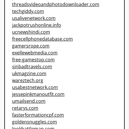
threadsvideoandphotodownloader.com
techgiddy.com
usalivenetwork.com
jackpotrushonline.info
ucnewshindi.com
freecellphonedatabase.com
gamersrope.com
exellewebmedia.com
free-gamestop.com
sinbadtravels.com
ukmagzine.com
wareztech.org
usabestnetwork.com
jessepinkmanoutfit.com
umailsend.com
retarys.com
fasterformationcpf.com
goldensnuggles.com
lookbattlemap.com