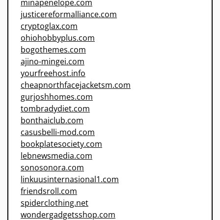
minapenelope.com
justicereformalliance.com
cryptoglax.com
ohiohobbyplus.com
bogothemes.com
ajino-mingei.com
yourfreehost.info
cheapnorthfacejacketsm.com
gurjoshhomes.com
tombradydiet.com
bonthaiclub.com
casusbelli-mod.com
bookplatesociety.com
lebnewsmedia.com
sonosonora.com
linkuusinternasional1.com
friendsroll.com
spiderclothing.net
wondergadgetsshop.com