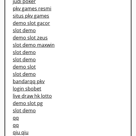
judi poker
pkv games resmi
situs pkv games
demo slot gacor
slot demo
demo slot zeus
slot demo maxwin
slot demo
slot demo
demo slot
slot demo
bandarqq pkv
login sbobet
live draw hk lotto
demo slot pg
slot demo
qq
qq
qiu qiu