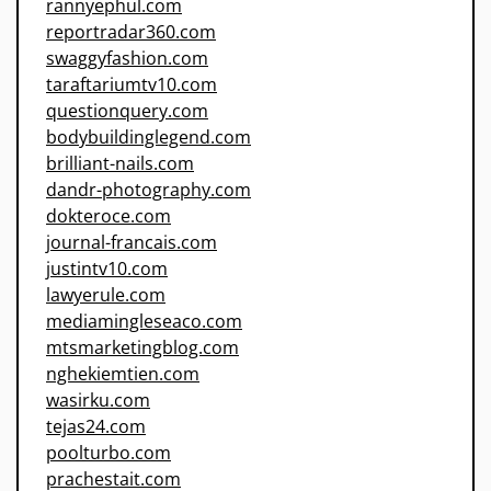
rannyephul.com
reportradar360.com
swaggyfashion.com
taraftariumtv10.com
questionquery.com
bodybuildinglegend.com
brilliant-nails.com
dandr-photography.com
dokteroce.com
journal-francais.com
justintv10.com
lawyerule.com
mediamingleseaco.com
mtsmarketingblog.com
nghekiemtien.com
wasirku.com
tejas24.com
poolturbo.com
prachestait.com