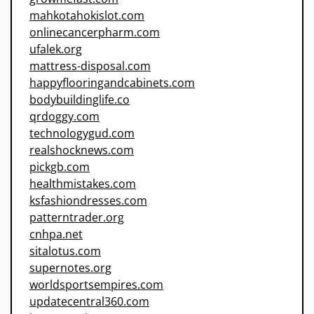
mahkotahokislot.com
onlinecancerpharm.com
ufalek.org
mattress-disposal.com
happyflooringandcabinets.com
bodybuildinglife.co
qrdoggy.com
technologygud.com
realshocknews.com
pickgb.com
healthmistakes.com
ksfashiondresses.com
patterntrader.org
cnhpa.net
sitalotus.com
supernotes.org
worldsportsempires.com
updatecentral360.com