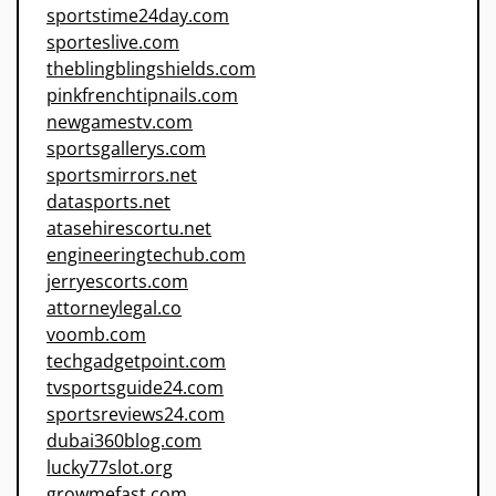
sportstime24day.com
sporteslive.com
theblingblingshields.com
pinkfrenchtipnails.com
newgamestv.com
sportsgallerys.com
sportsmirrors.net
datasports.net
atasehirescortu.net
engineeringtechub.com
jerryescorts.com
attorneylegal.co
voomb.com
techgadgetpoint.com
tvsportsguide24.com
sportsreviews24.com
dubai360blog.com
lucky77slot.org
growmefast.com