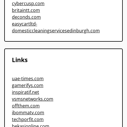
cybercusp.com
britaintt.com
deconds.com
easycartltd-
domesticcleaningservicesedinburgh.com
Links
uae-times.com
gamerifys.com
inspiratif.net
vsmsnetworks.com
offthem.com
ibommatv.com
techporfit.com
bekasionline.com