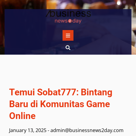
Skip
to
content
Temui Sobat777: Bintang
Baru di Komunitas Game
Online
January 13, 2025
-
admin@businessnews2day.com