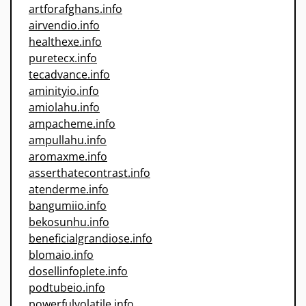
artforafghans.info
airvendio.info
healthexe.info
puretecx.info
tecadvance.info
aminityio.info
amiolahu.info
ampacheme.info
ampullahu.info
aromaxme.info
asserthatecontrast.info
atenderme.info
bangumiio.info
bekosunhu.info
beneficialgrandiose.info
blomaio.info
dosellinfoplete.info
podtubeio.info
powerfulvolatile.info