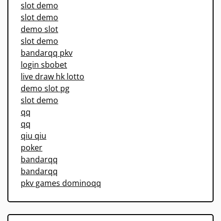
slot demo
slot demo
demo slot
slot demo
bandarqq pkv
login sbobet
live draw hk lotto
demo slot pg
slot demo
qq
qq
qiu qiu
poker
bandarqq
bandarqq
pkv games dominoqq