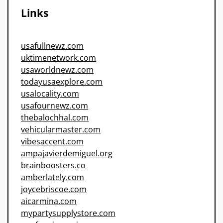
Links
usafullnewz.com
uktimenetwork.com
usaworldnewz.com
todayusaexplore.com
usalocality.com
usafournewz.com
thebalochhal.com
vehicularmaster.com
vibesaccent.com
ampajavierdemiguel.org
brainboosters.co
amberlately.com
joycebriscoe.com
aicarmina.com
mypartysupplystore.com