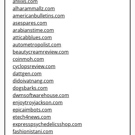
afiliixs.com
alharammallz.com
americanbulletins.com
asespares.com
arabianstime.com
atticabblues.com
autometropolist.com
beautycreamreview.com
coinmoh.com
cyclopsreview.com
dattgen.com
didoivatnang.com
dogsbarks.com
dwmsoftwarehouse.com
enjoytroyjackson.com
epicaimbots.com
etech4news.com
expresspsychedelicsshop.com
fashionistani.com