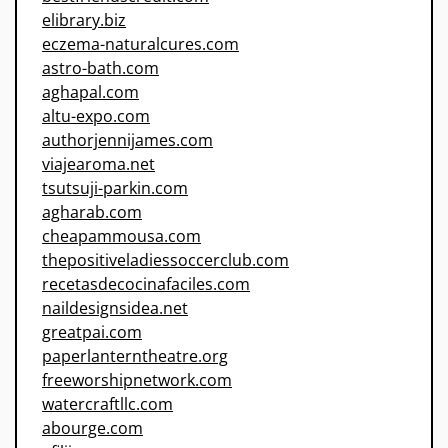
elibrary.biz
eczema-naturalcures.com
astro-bath.com
aghapal.com
altu-expo.com
authorjennijames.com
viajearoma.net
tsutsuji-parkin.com
agharab.com
cheapammousa.com
thepositiveladiessoccerclub.com
recetasdecocinafaciles.com
naildesignsidea.net
greatpai.com
paperlanterntheatre.org
freeworshipnetwork.com
watercraftllc.com
abourge.com