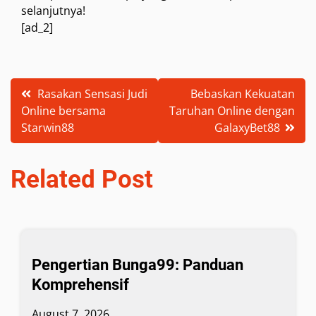
selanjutnya!
[ad_2]
Post
Rasakan Sensasi Judi
Bebaskan Kekuatan
Online bersama
Taruhan Online dengan
navigation
Starwin88
GalaxyBet88
Related Post
Pengertian Bunga99: Panduan
Komprehensif
August 7, 2026