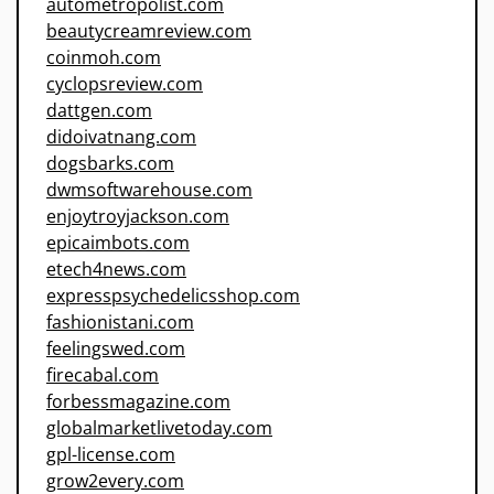
autometropolist.com
beautycreamreview.com
coinmoh.com
cyclopsreview.com
dattgen.com
didoivatnang.com
dogsbarks.com
dwmsoftwarehouse.com
enjoytroyjackson.com
epicaimbots.com
etech4news.com
expresspsychedelicsshop.com
fashionistani.com
feelingswed.com
firecabal.com
forbessmagazine.com
globalmarketlivetoday.com
gpl-license.com
grow2every.com