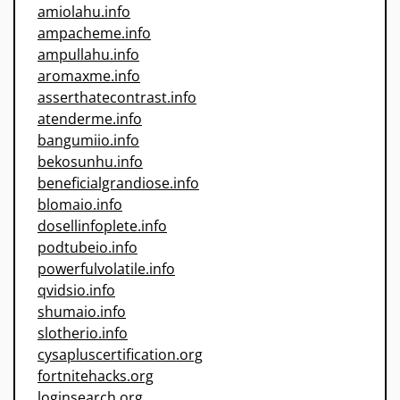
amiolahu.info
ampacheme.info
ampullahu.info
aromaxme.info
asserthatecontrast.info
atenderme.info
bangumiio.info
bekosunhu.info
beneficialgrandiose.info
blomaio.info
dosellinfoplete.info
podtubeio.info
powerfulvolatile.info
qvidsio.info
shumaio.info
slotherio.info
cysapluscertification.org
fortnitehacks.org
loginsearch.org