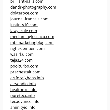
brilliant-nails.com
dandr-photography.com
dokteroce.com
journal-francais.com
justintv10.com
lawyerule.com
mediamingleseaco.com
mtsmarketingblog.com
nghekiemtien.com
wasirku.com
tejas24.com
poolturbo.com
prachestait.com
artforafghans.info
airvendio.info
healthexe.info
puretecx.info
tecadvance.info
aminityio.info