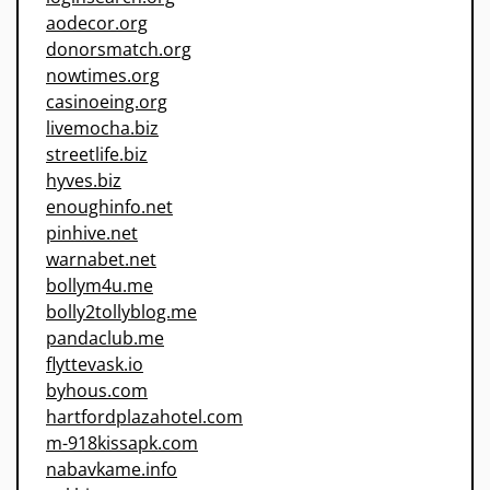
aodecor.org
donorsmatch.org
nowtimes.org
casinoeing.org
livemocha.biz
streetlife.biz
hyves.biz
enoughinfo.net
pinhive.net
warnabet.net
bollym4u.me
bolly2tollyblog.me
pandaclub.me
flyttevask.io
byhous.com
hartfordplazahotel.com
m-918kissapk.com
nabavkame.info