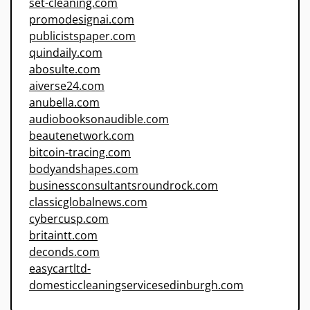
set-cleaning.com
promodesignai.com
publicistspaper.com
quindaily.com
abosulte.com
aiverse24.com
anubella.com
audiobooksonaudible.com
beautenetwork.com
bitcoin-tracing.com
bodyandshapes.com
businessconsultantsroundrock.com
classicglobalnews.com
cybercusp.com
britaintt.com
deconds.com
easycartltd-
domesticcleaningservicesedinburgh.com