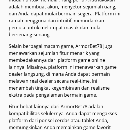
adalah membuat akun, menyetor sejumlah uang,
dan Anda dapat mulai bermain segera. Platform ini
ramah pengguna dan intuitif, memudahkan
pemula untuk melompat masuk dan mulai
bersenang-senang.
Selain berbagai macam game, ArmorBet78 juga
menawarkan sejumlah fitur menarik yang
membedakannya dari platform game online
lainnya. Misalnya, platform ini menawarkan game
dealer langsung, di mana Anda dapat bermain
melawan real dealer secara real-time. Ini
menambah tingkat kegembiraan dan realisme
ekstra pada pengalaman bermain game.
Fitur hebat lainnya dari ArmorBet78 adalah
kompatibilitas selulernya. Anda dapat mengakses
platform dari ponsel cerdas atau tablet Anda,
memungkinkan Anda memainkan game favorit