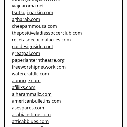
viajearoma.net
tsutsuji-parkin.com
agharab.com
cheapammousa.com
thepositiveladiessoccerclub.com
recetasdecocinafaciles.com
naildesignsidea.net
greatpai.com
paperlanterntheatre.org
freeworshipnetwork.com
watercraftllc.com
abourge.com
afiliixs.com
alharammallz.com
americanbulletins.com
asespares.com
arabianstime.com
atticabblues.com