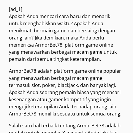
[ad_1]
Apakah Anda mencari cara baru dan menarik
untuk menghabiskan waktu? Apakah Anda
menikmati bermain game dan bersaing dengan
orang lain? Jika demikian, maka Anda perlu
memeriksa ArmorBet78, platform game online
yang menawarkan berbagai macam game untuk
pemain dari semua tingkat keterampilan.
ArmorBet78 adalah platform game online populer
yang menawarkan berbagai macam game,
termasuk slot, poker, blackjack, dan banyak lagi.
Apakah Anda seorang pemain biasa yang mencari
kesenangan atau gamer kompetitif yang ingin
menguji keterampilan Anda terhadap orang lain,
ArmorBet78 memiliki sesuatu untuk semua orang.
Salah satu hal terbaik tentang ArmorBet78 adalah
mudah untuk memulai. Yang perlu Anda lakukan