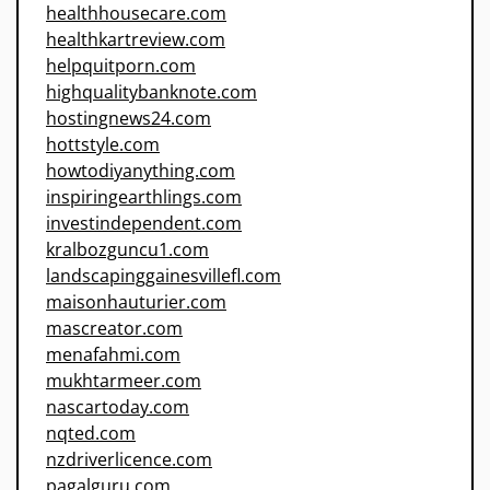
healthhousecare.com
healthkartreview.com
helpquitporn.com
highqualitybanknote.com
hostingnews24.com
hottstyle.com
howtodiyanything.com
inspiringearthlings.com
investindependent.com
kralbozguncu1.com
landscapinggainesvillefl.com
maisonhauturier.com
mascreator.com
menafahmi.com
mukhtarmeer.com
nascartoday.com
nqted.com
nzdriverlicence.com
pagalguru.com