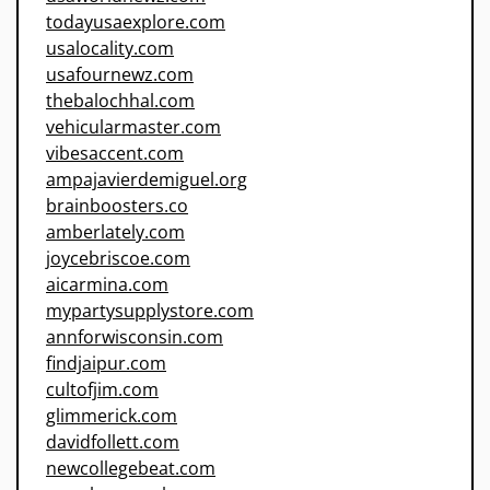
todayusaexplore.com
usalocality.com
usafournewz.com
thebalochhal.com
vehicularmaster.com
vibesaccent.com
ampajavierdemiguel.org
brainboosters.co
amberlately.com
joycebriscoe.com
aicarmina.com
mypartysupplystore.com
annforwisconsin.com
findjaipur.com
cultofjim.com
glimmerick.com
davidfollett.com
newcollegebeat.com