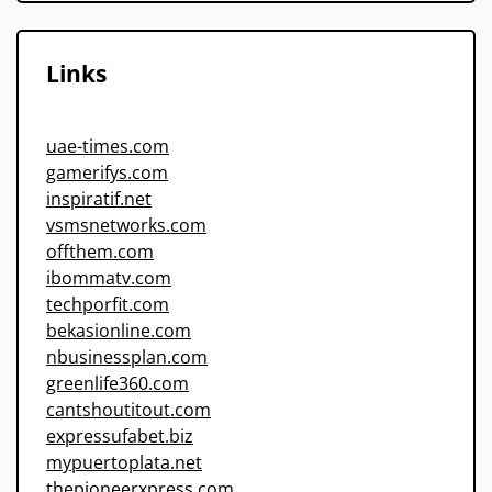
Links
uae-times.com
gamerifys.com
inspiratif.net
vsmsnetworks.com
offthem.com
ibommatv.com
techporfit.com
bekasionline.com
nbusinessplan.com
greenlife360.com
cantshoutitout.com
expressufabet.biz
mypuertoplata.net
thepioneerxpress.com