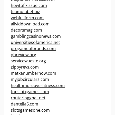
howtofixissue.com
teamufabet.biz
webfullform.com
allviddownload.com
decorsmag.com
gamblingcasinonews.com
universitiesofamerica.net
progameofbrands.com
qbreview.org
servicewueste.org
zippyrevs.com
matkanumbernow.com
myjobcirculars.com
healthmoreoverfitness.com
topslotxgames.com
routerloggnet.net
dantella6.com
slotsgamesone.com