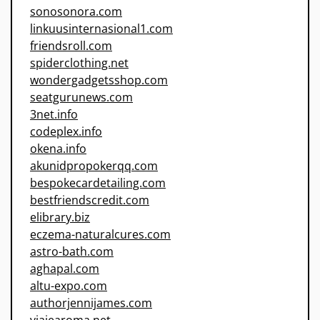
sonosonora.com
linkuusinternasional1.com
friendsroll.com
spiderclothing.net
wondergadgetsshop.com
seatgurunews.com
3net.info
codeplex.info
okena.info
akunidpropokerqq.com
bespokecardetailing.com
bestfriendscredit.com
elibrary.biz
eczema-naturalcures.com
astro-bath.com
aghapal.com
altu-expo.com
authorjennijames.com