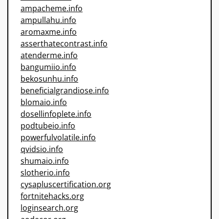
ampacheme.info
ampullahu.info
aromaxme.info
asserthatecontrast.info
atenderme.info
bangumiio.info
bekosunhu.info
beneficialgrandiose.info
blomaio.info
dosellinfoplete.info
podtubeio.info
powerfulvolatile.info
qvidsio.info
shumaio.info
slotherio.info
cysapluscertification.org
fortnitehacks.org
loginsearch.org