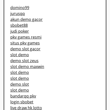
domino99
jurusqq
akun demo gacor
sbobet88
judi poker
pkv games resmi
situs pkv games
demo slot gacor
slot demo
demo slot zeus
slot demo maxwin
slot demo
slot demo
demo slot
slot demo
bandarqq pkv
login sbobet
live draw hk lotto