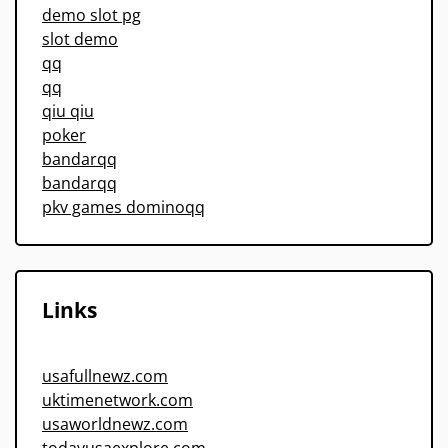
demo slot pg
slot demo
qq
qq
qiu qiu
poker
bandarqq
bandarqq
pkv games dominoqq
Links
usafullnewz.com
uktimenetwork.com
usaworldnewz.com