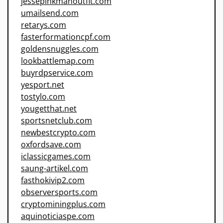
jessepinkmanoutfit.com
umailsend.com
retarys.com
fasterformationcpf.com
goldensnuggles.com
lookbattlemap.com
buyrdpservice.com
yesport.net
tostylo.com
yougetthat.net
sportsnetclub.com
newbestcrypto.com
oxfordsave.com
iclassicgames.com
saung-artikel.com
fasthokivip2.com
observersports.com
cryptominingplus.com
aquinoticiaspe.com