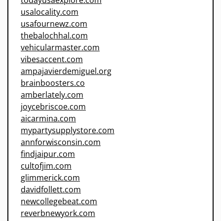
todayusaexplore.com
usalocality.com
usafournewz.com
thebalochhal.com
vehicularmaster.com
vibesaccent.com
ampajavierdemiguel.org
brainboosters.co
amberlately.com
joycebriscoe.com
aicarmina.com
mypartysupplystore.com
annforwisconsin.com
findjaipur.com
cultofjim.com
glimmerick.com
davidfollett.com
newcollegebeat.com
reverbnewyork.com