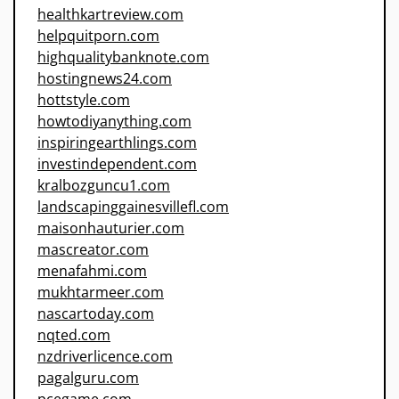
healthkartreview.com
helpquitporn.com
highqualitybanknote.com
hostingnews24.com
hottstyle.com
howtodiyanything.com
inspiringearthlings.com
investindependent.com
kralbozguncu1.com
landscapinggainesvillefl.com
maisonhauturier.com
mascreator.com
menafahmi.com
mukhtarmeer.com
nascartoday.com
nqted.com
nzdriverlicence.com
pagalguru.com