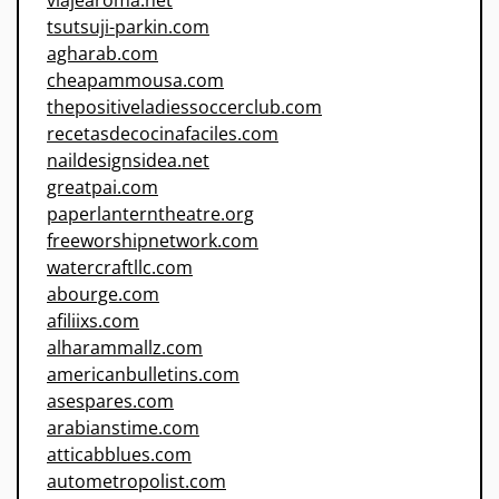
viajearoma.net
tsutsuji-parkin.com
agharab.com
cheapammousa.com
thepositiveladiessoccerclub.com
recetasdecocinafaciles.com
naildesignsidea.net
greatpai.com
paperlanterntheatre.org
freeworshipnetwork.com
watercraftllc.com
abourge.com
afiliixs.com
alharammallz.com
americanbulletins.com
asespares.com
arabianstime.com
atticabblues.com
autometropolist.com