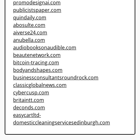
promodesignai.com
publicistspaper.com
quindaily.com
abosulte.com
aiverse24.com
anubella.com
audiobooksonaudible.com
beautenetwork.com
bitcoin-tracing.com
bodyandshapes.com
businessconsultantsroundrock.com
classicglobalnews.com
cybercusp.com
britaintt.com
deconds.com
easycartltd-
domesticcleaningservicesedinburgh.com