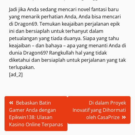
Jadi jika Anda sedang mencari novel fantasi baru
yang menarik perhatian Anda, Anda bisa mencari
di Dragon69. Temukan keajaiban perjalanan epik
ini dan bersiaplah untuk terhanyut dalam
petualangan yang tiada duanya. Siapa yang tahu
keajaiban – dan bahaya – apa yang menanti Anda di
dunia Dragon69? Rangkullah hal yang tidak
diketahui dan bersiaplah untuk perjalanan yang tak
terlupakan.
[ad_2]
Post
Bebaskan Batin
Di dalam Proyek
Gamer Anda dengan
Inovatif yang Dihormati
navigation
Epikwin138: Ulasan
oleh CasaPrize
Kasino Online Terpanas