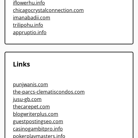
iflowerhu.info
chicagocrystalconnection.com
imanabadii.com
trilipohu.info
appruptio.info
Links
punjwanis.com
the-parcs-clematiscondos.com
jusu-gb.com
thecarepet.com
blogwriterplus.com
guestpostingseo.com
casinogambitpro.info
pokerplaymasters.info