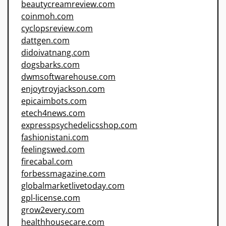
beautycreamreview.com
coinmoh.com
cyclopsreview.com
dattgen.com
didoivatnang.com
dogsbarks.com
dwmsoftwarehouse.com
enjoytroyjackson.com
epicaimbots.com
etech4news.com
expresspsychedelicsshop.com
fashionistani.com
feelingswed.com
firecabal.com
forbessmagazine.com
globalmarketlivetoday.com
gpl-license.com
grow2every.com
healthhousecare.com