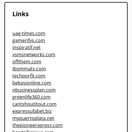
Links
uae-times.com
gamerifys.com
inspiratif.net
vsmsnetworks.com
offthem.com
ibommatv.com
techporfit.com
bekasionline.com
nbusinessplan.com
greenlife360.com
cantshoutitout.com
expressufabet.biz
mypuertoplata.net
thepioneerxpress.com