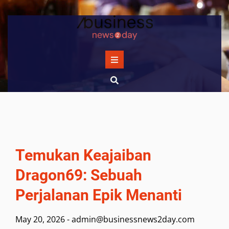
Skip
to
content
Temukan Keajaiban
Dragon69: Sebuah
Perjalanan Epik Menanti
May 20, 2026
-
admin@businessnews2day.com