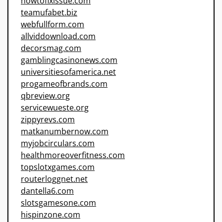
howtofixissue.com
teamufabet.biz
webfullform.com
allviddownload.com
decorsmag.com
gamblingcasinonews.com
universitiesofamerica.net
progameofbrands.com
qbreview.org
servicewueste.org
zippyrevs.com
matkanumbernow.com
myjobcirculars.com
healthmoreoverfitness.com
topslotxgames.com
routerloggnet.net
dantella6.com
slotsgamesone.com
hispinzone.com