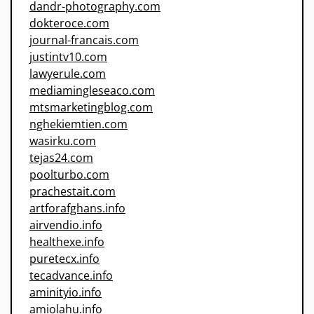
dandr-photography.com
dokteroce.com
journal-francais.com
justintv10.com
lawyerule.com
mediamingleseaco.com
mtsmarketingblog.com
nghekiemtien.com
wasirku.com
tejas24.com
poolturbo.com
prachestait.com
artforafghans.info
airvendio.info
healthexe.info
puretecx.info
tecadvance.info
aminityio.info
amiolahu.info