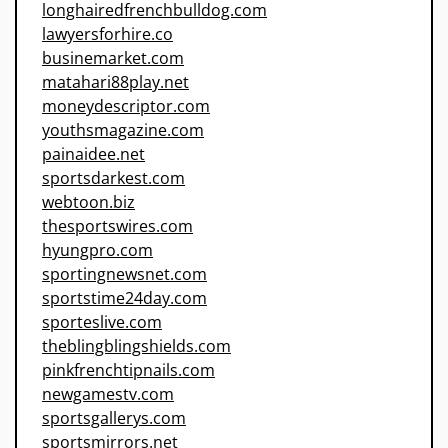
longhairedfrenchbulldog.com
lawyersforhire.co
businemarket.com
matahari88play.net
moneydescriptor.com
youthsmagazine.com
painaidee.net
sportsdarkest.com
webtoon.biz
thesportswires.com
hyungpro.com
sportingnewsnet.com
sportstime24day.com
sporteslive.com
theblingblingshields.com
pinkfrenchtipnails.com
newgamestv.com
sportsgallerys.com
sportsmirrors.net