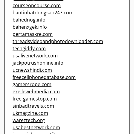
courseoncourse.com
bantinbatdongsan247.com
bahednog.info
bahenxgek.info
pertamaskre.com
threadsvideoandphotodownloader.com
techgiddy.com
usalivenetwork.com
jackpotrushonline.info
ucnewshindi.com
freecellphonedatabase.com
gamersrope.com
exellewebmedia.com
free-gamestop.com
sinbadtravels.com
ukmagzine.com
wareztech.org
usabestnetwork.com