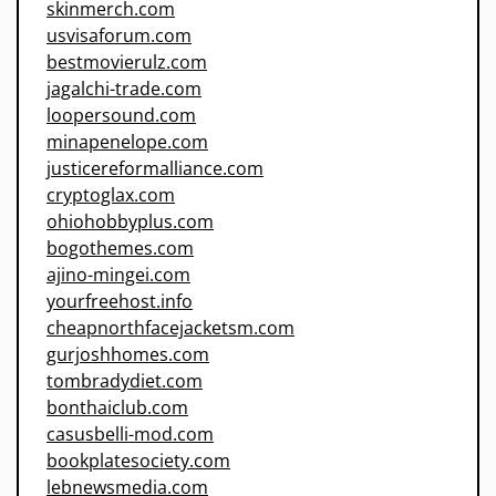
skinmerch.com
usvisaforum.com
bestmovierulz.com
jagalchi-trade.com
loopersound.com
minapenelope.com
justicereformalliance.com
cryptoglax.com
ohiohobbyplus.com
bogothemes.com
ajino-mingei.com
yourfreehost.info
cheapnorthfacejacketsm.com
gurjoshhomes.com
tombradydiet.com
bonthaiclub.com
casusbelli-mod.com
bookplatesociety.com
lebnewsmedia.com