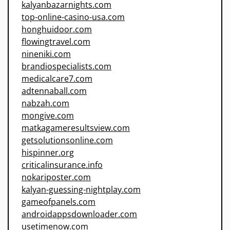
kalyanbazarnights.com
top-online-casino-usa.com
honghuidoor.com
flowingtravel.com
nineniki.com
brandiospecialists.com
medicalcare7.com
adtennaball.com
nabzah.com
mongive.com
matkagameresultsview.com
getsolutionsonline.com
hispinner.org
criticalinsurance.info
nokariposter.com
kalyan-guessing-nightplay.com
gameofpanels.com
androidappsdownloader.com
usetimenow.com