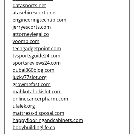
datasports.net
atasehirescortu.net
engineeringtechub.com
jerryescorts.com
attorneylegal.co
voomb.com
techgadgetpoint.com
tvsportsguide24.com
sportsreviews24.com
dubai360blog.com
lucky77slot.org
growmefast.com
mahkotahokislot.com
onlinecancerpharm.com
ufalek.org
mattress-disposal.com
happyflooringandcabinets.com
bodybuildinglife.co