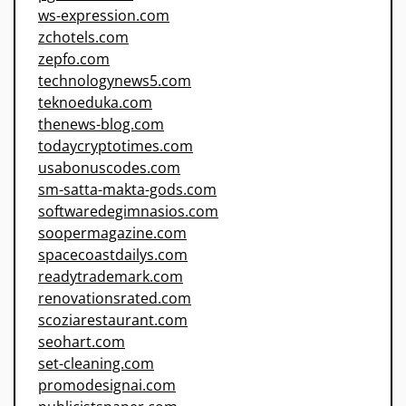
ws-expression.com
zchotels.com
zepfo.com
technologynews5.com
teknoeduka.com
thenews-blog.com
todaycryptotimes.com
usabonuscodes.com
sm-satta-makta-gods.com
softwaredegimnasios.com
soopermagazine.com
spacecoastdailys.com
readytrademark.com
renovationsrated.com
scoziarestaurant.com
seohart.com
set-cleaning.com
promodesignai.com