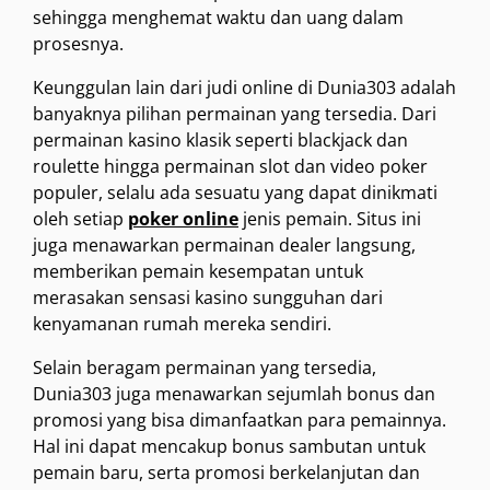
sehingga menghemat waktu dan uang dalam
prosesnya.
Keunggulan lain dari judi online di Dunia303 adalah
banyaknya pilihan permainan yang tersedia. Dari
permainan kasino klasik seperti blackjack dan
roulette hingga permainan slot dan video poker
populer, selalu ada sesuatu yang dapat dinikmati
oleh setiap
poker online
jenis pemain. Situs ini
juga menawarkan permainan dealer langsung,
memberikan pemain kesempatan untuk
merasakan sensasi kasino sungguhan dari
kenyamanan rumah mereka sendiri.
Selain beragam permainan yang tersedia,
Dunia303 juga menawarkan sejumlah bonus dan
promosi yang bisa dimanfaatkan para pemainnya.
Hal ini dapat mencakup bonus sambutan untuk
pemain baru, serta promosi berkelanjutan dan