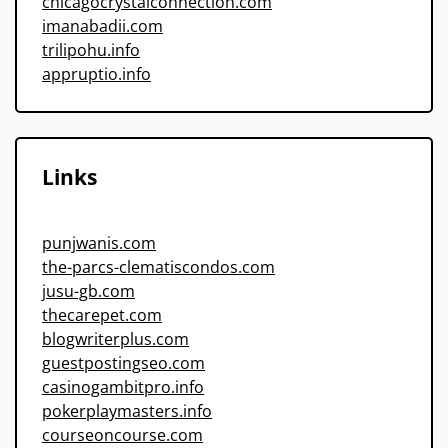
chicagocrystalconnection.com
imanabadii.com
trilipohu.info
appruptio.info
Links
punjwanis.com
the-parcs-clematiscondos.com
jusu-gb.com
thecarepet.com
blogwriterplus.com
guestpostingseo.com
casinogambitpro.info
pokerplaymasters.info
courseoncourse.com