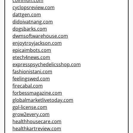
coinmoh.com
cyclopsreview.com
dattgen.com
didoivatnang.com
dogsbarks.com
dwmsoftwarehouse.com
enjoytroyjackson.com
epicaimbots.com
etech4news.com
expresspsychedelicsshop.com
fashionistani.com
feelingswed.com
firecabal.com
forbessmagazine.com
globalmarketlivetoday.com
gpl-license.com
grow2every.com
healthhousecare.com
healthkartreview.com