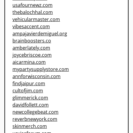
usafournewz.com
thebalochhal.com
vehicularmaster.com
vibesaccent.com
ampajavierdemiguel.org
brainboosters.co
amberlately.com
joycebriscoe.com
aicarmina.com
mypartysupplystore.com
annforwisconsin.com
findjaipur.com
cultofjim.com
glimmerick.com
davidfollett.com
newcollegebeat.com
reverbnewyork.com
skinmerch.com