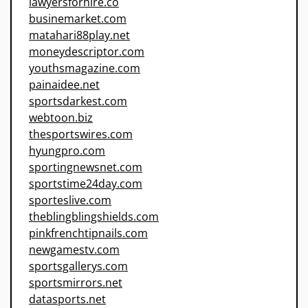
lawyersforhire.co
businemarket.com
matahari88play.net
moneydescriptor.com
youthsmagazine.com
painaidee.net
sportsdarkest.com
webtoon.biz
thesportswires.com
hyungpro.com
sportingnewsnet.com
sportstime24day.com
sporteslive.com
theblingblingshields.com
pinkfrenchtipnails.com
newgamestv.com
sportsgallerys.com
sportsmirrors.net
datasports.net