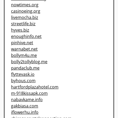
nowtimes.org
casinoeing.org
livemocha.biz
streetlife.biz
hyves.biz
enoughinfo.net
pinhive.net
warnabet.net
bollym4u.me
bolly2tollyblog.me
pandaclub.me
flyttevask.io
byhous.com
hartfordplazahotel.com
m-918kissapk.com
nabavkame.info
gakbiasa.com
iflowerhu.info