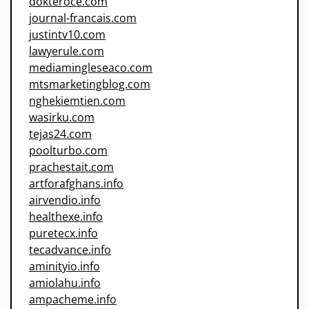
dokteroce.com
journal-francais.com
justintv10.com
lawyerule.com
mediamingleseaco.com
mtsmarketingblog.com
nghekiemtien.com
wasirku.com
tejas24.com
poolturbo.com
prachestait.com
artforafghans.info
airvendio.info
healthexe.info
puretecx.info
tecadvance.info
aminityio.info
amiolahu.info
ampacheme.info