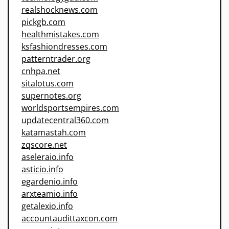
realshocknews.com
pickgb.com
healthmistakes.com
ksfashiondresses.com
patterntrader.org
cnhpa.net
sitalotus.com
supernotes.org
worldsportsempires.com
updatecentral360.com
katamastah.com
zqscore.net
aseleraio.info
asticio.info
egardenio.info
arxteamio.info
getalexio.info
accountaudittaxcon.com