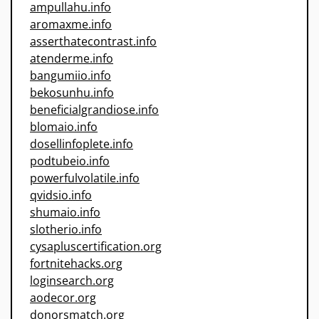
ampullahu.info
aromaxme.info
asserthatecontrast.info
atenderme.info
bangumiio.info
bekosunhu.info
beneficialgrandiose.info
blomaio.info
dosellinfoplete.info
podtubeio.info
powerfulvolatile.info
qvidsio.info
shumaio.info
slotherio.info
cysapluscertification.org
fortnitehacks.org
loginsearch.org
aodecor.org
donorsmatch.org