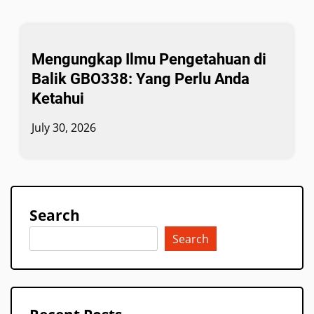
Mengungkap Ilmu Pengetahuan di
Balik GBO338: Yang Perlu Anda
Ketahui
July 30, 2026
Search
Search