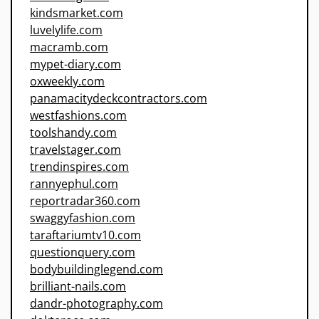
kindsmarket.com
luvelylife.com
macramb.com
mypet-diary.com
oxweekly.com
panamacitydeckcontractors.com
westfashions.com
toolshandy.com
travelstager.com
trendinspires.com
rannyephul.com
reportradar360.com
swaggyfashion.com
taraftariumtv10.com
questionquery.com
bodybuildinglegend.com
brilliant-nails.com
dandr-photography.com