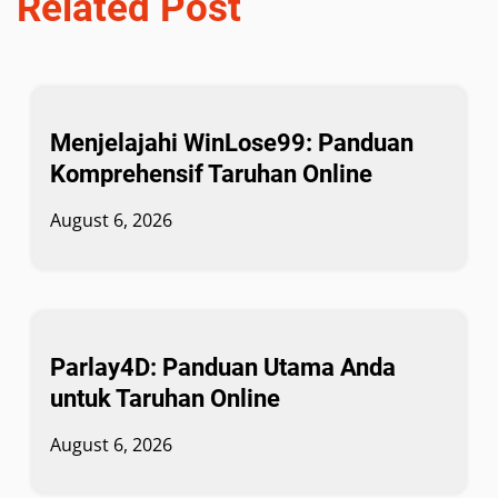
Related Post
Menjelajahi WinLose99: Panduan
Komprehensif Taruhan Online
August 6, 2026
Parlay4D: Panduan Utama Anda
untuk Taruhan Online
August 6, 2026