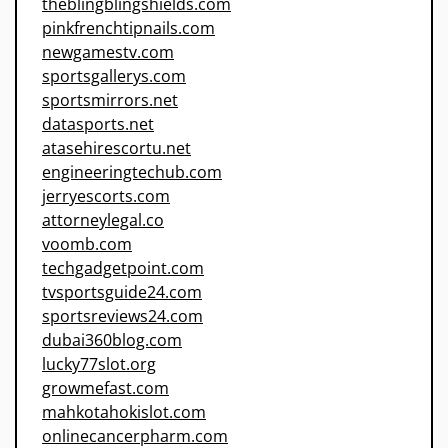
theblingblingshields.com
pinkfrenchtipnails.com
newgamestv.com
sportsgallerys.com
sportsmirrors.net
datasports.net
atasehirescortu.net
engineeringtechub.com
jerryescorts.com
attorneylegal.co
voomb.com
techgadgetpoint.com
tvsportsguide24.com
sportsreviews24.com
dubai360blog.com
lucky77slot.org
growmefast.com
mahkotahokislot.com
onlinecancerpharm.com