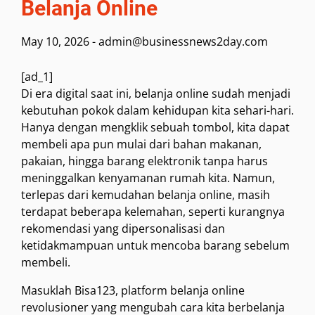
Belanja Online
May 10, 2026
-
admin@businessnews2day.com
[ad_1]
Di era digital saat ini, belanja online sudah menjadi
kebutuhan pokok dalam kehidupan kita sehari-hari.
Hanya dengan mengklik sebuah tombol, kita dapat
membeli apa pun mulai dari bahan makanan,
pakaian, hingga barang elektronik tanpa harus
meninggalkan kenyamanan rumah kita. Namun,
terlepas dari kemudahan belanja online, masih
terdapat beberapa kelemahan, seperti kurangnya
rekomendasi yang dipersonalisasi dan
ketidakmampuan untuk mencoba barang sebelum
membeli.
Masuklah Bisa123, platform belanja online
revolusioner yang mengubah cara kita berbelanja