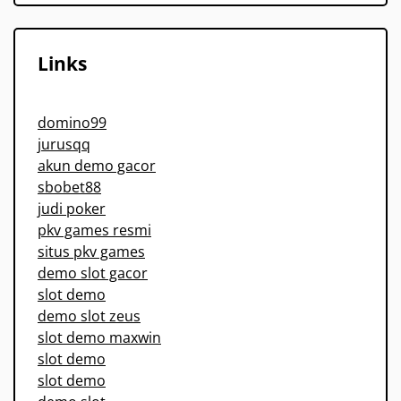
Links
domino99
jurusqq
akun demo gacor
sbobet88
judi poker
pkv games resmi
situs pkv games
demo slot gacor
slot demo
demo slot zeus
slot demo maxwin
slot demo
slot demo