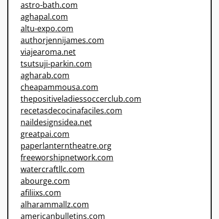
astro-bath.com
aghapal.com
altu-expo.com
authorjennijames.com
viajearoma.net
tsutsuji-parkin.com
agharab.com
cheapammousa.com
thepositiveladiessoccerclub.com
recetasdecocinafaciles.com
naildesignsidea.net
greatpai.com
paperlanterntheatre.org
freeworshipnetwork.com
watercraftllc.com
abourge.com
afiliixs.com
alharammallz.com
americanbulletins.com