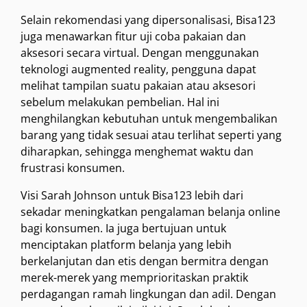
Selain rekomendasi yang dipersonalisasi, Bisa123
juga menawarkan fitur uji coba pakaian dan
aksesori secara virtual. Dengan menggunakan
teknologi augmented reality, pengguna dapat
melihat tampilan suatu pakaian atau aksesori
sebelum melakukan pembelian. Hal ini
menghilangkan kebutuhan untuk mengembalikan
barang yang tidak sesuai atau terlihat seperti yang
diharapkan, sehingga menghemat waktu dan
frustrasi konsumen.
Visi Sarah Johnson untuk Bisa123 lebih dari
sekadar meningkatkan pengalaman belanja online
bagi konsumen. Ia juga bertujuan untuk
menciptakan platform belanja yang lebih
berkelanjutan dan etis dengan bermitra dengan
merek-merek yang memprioritaskan praktik
perdagangan ramah lingkungan dan adil. Dengan