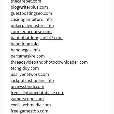
thecarepet.com
blogwriterplus.com
guestpostingseo.com
casinogambitpro.info
pokerplaymasters.info
courseoncourse.com
bantinbatdongsan247.com
bahednog.info
bahenxgek.info
pertamaskre.com
threadsvideoandphotodownloader.com
techgiddy.com
usalivenetwork.com
jackpotrushonline.info
ucnewshindi.com
freecellphonedatabase.com
gamersrope.com
exellewebmedia.com
free-gamestop.com