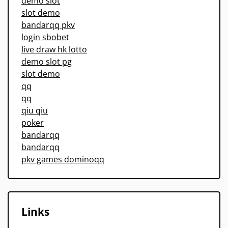
demo slot
slot demo
bandarqq pkv
login sbobet
live draw hk lotto
demo slot pg
slot demo
qq
qq
qiu qiu
poker
bandarqq
bandarqq
pkv games dominoqq
Links