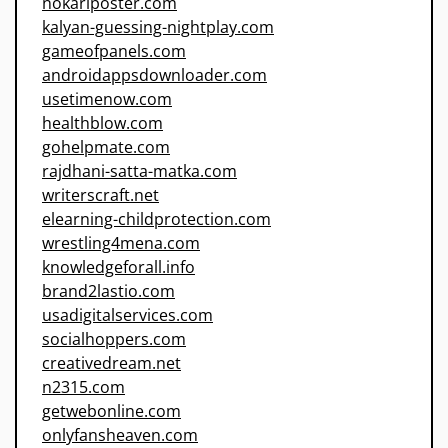
nokariposter.com
kalyan-guessing-nightplay.com
gameofpanels.com
androidappsdownloader.com
usetimenow.com
healthblow.com
gohelpmate.com
rajdhani-satta-matka.com
writerscraft.net
elearning-childprotection.com
wrestling4mena.com
knowledgeforall.info
brand2lastio.com
usadigitalservices.com
socialhoppers.com
creativedream.net
n2315.com
getwebonline.com
onlyfansheaven.com