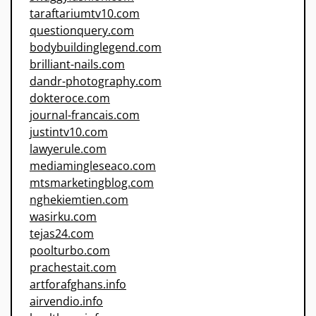
taraftariumtv10.com
questionquery.com
bodybuildinglegend.com
brilliant-nails.com
dandr-photography.com
dokteroce.com
journal-francais.com
justintv10.com
lawyerule.com
mediamingleseaco.com
mtsmarketingblog.com
nghekiemtien.com
wasirku.com
tejas24.com
poolturbo.com
prachestait.com
artforafghans.info
airvendio.info