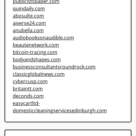
publicistspaper.com
quindaily.com
abosulte.com
aiverse24.com
anubella.com
audiobooksonaudible.com
beautenetwork.com
bitcoin-tracing.com
bodyandshapes.com
businessconsultantsroundrock.com
classicglobalnews.com
cybercusp.com
britaintt.com
deconds.com
easycartltd-
domesticcleaningservicesedinburgh.com