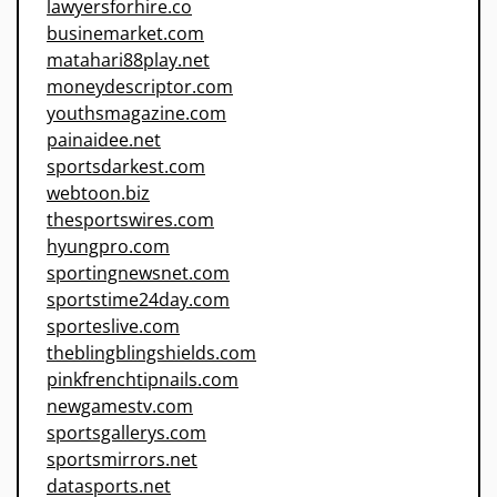
lawyersforhire.co
businemarket.com
matahari88play.net
moneydescriptor.com
youthsmagazine.com
painaidee.net
sportsdarkest.com
webtoon.biz
thesportswires.com
hyungpro.com
sportingnewsnet.com
sportstime24day.com
sporteslive.com
theblingblingshields.com
pinkfrenchtipnails.com
newgamestv.com
sportsgallerys.com
sportsmirrors.net
datasports.net