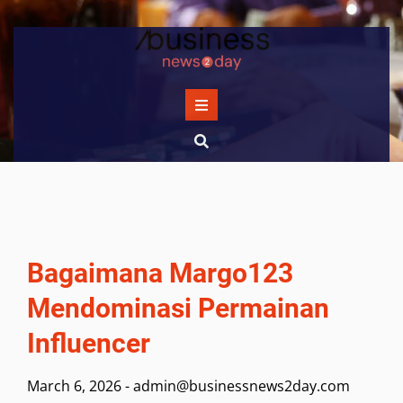
Skip
to
content
Bagaimana Margo123
Mendominasi Permainan
Influencer
March 6, 2026
-
admin@businessnews2day.com