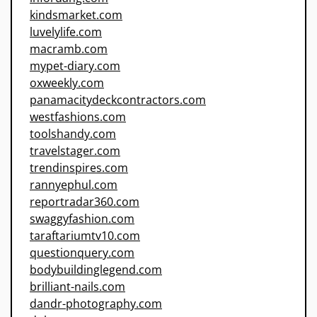
kindsmarket.com
luvelylife.com
macramb.com
mypet-diary.com
oxweekly.com
panamacitydeckcontractors.com
westfashions.com
toolshandy.com
travelstager.com
trendinspires.com
rannyephul.com
reportradar360.com
swaggyfashion.com
taraftariumtv10.com
questionquery.com
bodybuildinglegend.com
brilliant-nails.com
dandr-photography.com