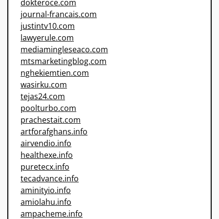
dokteroce.com
journal-francais.com
justintv10.com
lawyerule.com
mediamingleseaco.com
mtsmarketingblog.com
nghekiemtien.com
wasirku.com
tejas24.com
poolturbo.com
prachestait.com
artforafghans.info
airvendio.info
healthexe.info
puretecx.info
tecadvance.info
aminityio.info
amiolahu.info
ampacheme.info