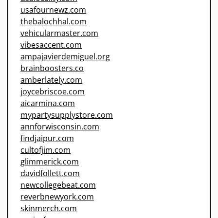
usafournewz.com
thebalochhal.com
vehicularmaster.com
vibesaccent.com
ampajavierdemiguel.org
brainboosters.co
amberlately.com
joycebriscoe.com
aicarmina.com
mypartysupplystore.com
annforwisconsin.com
findjaipur.com
cultofjim.com
glimmerick.com
davidfollett.com
newcollegebeat.com
reverbnewyork.com
skinmerch.com