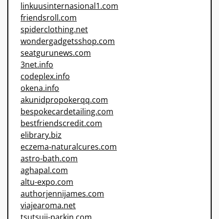
linkuusinternasional1.com
friendsroll.com
spiderclothing.net
wondergadgetsshop.com
seatgurunews.com
3net.info
codeplex.info
okena.info
akunidpropokerqq.com
bespokecardetailing.com
bestfriendscredit.com
elibrary.biz
eczema-naturalcures.com
astro-bath.com
aghapal.com
altu-expo.com
authorjennijames.com
viajearoma.net
tsutsuji-parkin.com