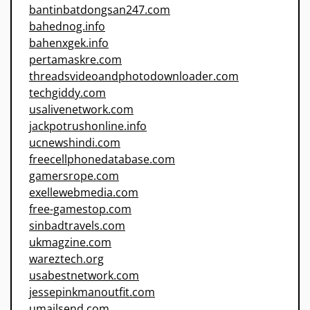
bantinbatdongsan247.com
bahednog.info
bahenxgek.info
pertamaskre.com
threadsvideoandphotodownloader.com
techgiddy.com
usalivenetwork.com
jackpotrushonline.info
ucnewshindi.com
freecellphonedatabase.com
gamersrope.com
exellewebmedia.com
free-gamestop.com
sinbadtravels.com
ukmagzine.com
wareztech.org
usabestnetwork.com
jessepinkmanoutfit.com
umailsend.com