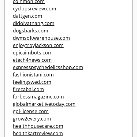
coinmoh.com
cyclopsreview.com
dattgen.com
didoivatnang.com
dogsbarks.com
dwmsoftwarehouse.com
enjoytroyjackson.com
epicaimbots.com
etech4news.com
expresspsychedelicsshop.com
fashionistani.com
feelingswed.com
firecabal.com
forbessmagazine.com
globalmarketlivetoday.com
gpl-license.com
grow2every.com
healthhousecare.com
healthkartreview.com