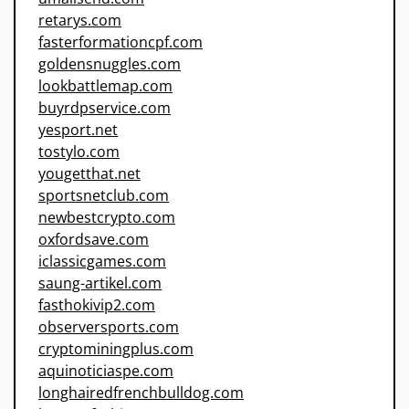
retarys.com
fasterformationcpf.com
goldensnuggles.com
lookbattlemap.com
buyrdpservice.com
yesport.net
tostylo.com
yougetthat.net
sportsnetclub.com
newbestcrypto.com
oxfordsave.com
iclassicgames.com
saung-artikel.com
fasthokivip2.com
observersports.com
cryptominingplus.com
aquinoticiaspe.com
longhairedfrenchbulldog.com