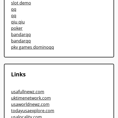
slot demo
qq
qq
qiu qiu
poker
bandarqq
bandarqq
pkv games dominoqq
Links
usafullnewz.com
uktimenetwork.com
usaworldnewz.com
todayusaexplore.com
usalocality.com