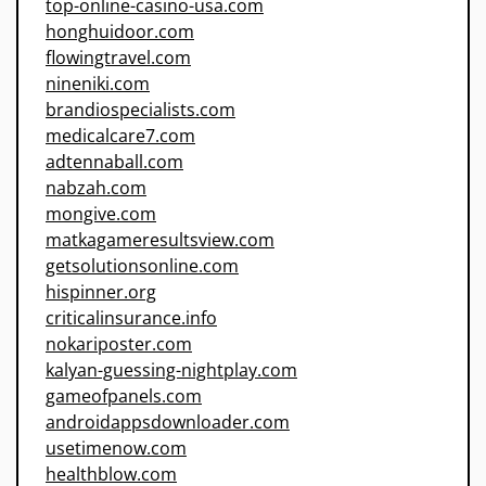
top-online-casino-usa.com
honghuidoor.com
flowingtravel.com
nineniki.com
brandiospecialists.com
medicalcare7.com
adtennaball.com
nabzah.com
mongive.com
matkagameresultsview.com
getsolutionsonline.com
hispinner.org
criticalinsurance.info
nokariposter.com
kalyan-guessing-nightplay.com
gameofpanels.com
androidappsdownloader.com
usetimenow.com
healthblow.com