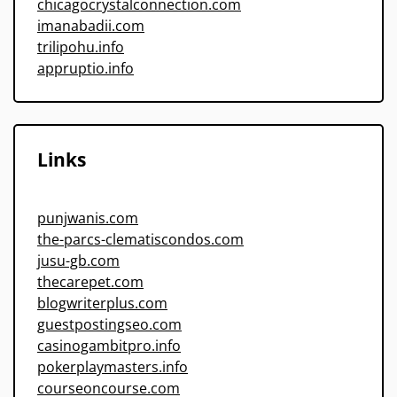
chicagocrystalconnection.com
imanabadii.com
trilipohu.info
appruptio.info
Links
punjwanis.com
the-parcs-clematiscondos.com
jusu-gb.com
thecarepet.com
blogwriterplus.com
guestpostingseo.com
casinogambitpro.info
pokerplaymasters.info
courseoncourse.com