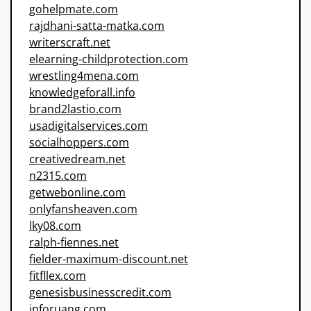
gohelpmate.com
rajdhani-satta-matka.com
writerscraft.net
elearning-childprotection.com
wrestling4mena.com
knowledgeforall.info
brand2lastio.com
usadigitalservices.com
socialhoppers.com
creativedream.net
n2315.com
getwebonline.com
onlyfansheaven.com
lky08.com
ralph-fiennes.net
fielder-maximum-discount.net
fitfllex.com
genesisbusinesscredit.com
inforuang.com