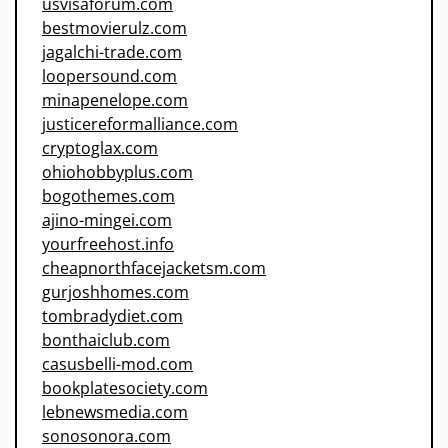
usvisaforum.com
bestmovierulz.com
jagalchi-trade.com
loopersound.com
minapenelope.com
justicereformalliance.com
cryptoglax.com
ohiohobbyplus.com
bogothemes.com
ajino-mingei.com
yourfreehost.info
cheapnorthfacejacketsm.com
gurjoshhomes.com
tombradydiet.com
bonthaiclub.com
casusbelli-mod.com
bookplatesociety.com
lebnewsmedia.com
sonosonora.com