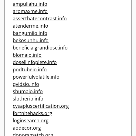
ampullahu.info
aromaxme.info
asserthatecontrast.info
atenderme.info
bangumiio.info
bekosunhu.info
beneficialgrandiose.info
blomaio.info
dosellinfoplete.info
podtubeio.info
powerfulvolatile.info
qvidsio.info
shumaio.info
slotherio.info
cysapluscertification.org
fortnitehacks.org
loginsearch.org
aodecor.org
donorsmatch.org