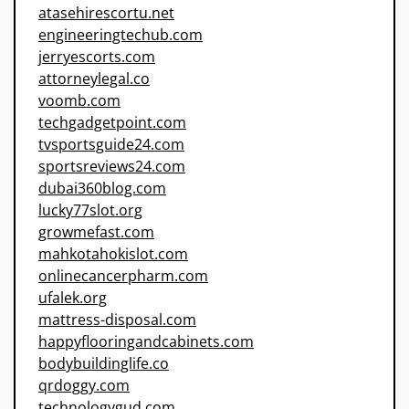
atasehirescortu.net
engineeringtechub.com
jerryescorts.com
attorneylegal.co
voomb.com
techgadgetpoint.com
tvsportsguide24.com
sportsreviews24.com
dubai360blog.com
lucky77slot.org
growmefast.com
mahkotahokislot.com
onlinecancerpharm.com
ufalek.org
mattress-disposal.com
happyflooringandcabinets.com
bodybuildinglife.co
qrdoggy.com
technologygud.com