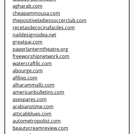
agharab.com
cheapammousa.com
thepositiveladiessoccerclub.com
recetasdecocinafaciles.com
naildesignsidea.net
greatpai.com
paperlanterntheatre.org
freeworshipnetwork.com
watercraftllc.com
abourge.com
afiliixs.com
alharammallz.com
americanbulletins.com
asespares.com
arabianstime.com
atticabblues.com
autometropolist.com
beautycreamreview.com