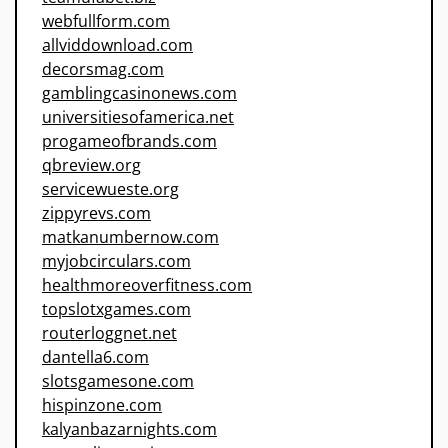
webfullform.com
allviddownload.com
decorsmag.com
gamblingcasinonews.com
universitiesofamerica.net
progameofbrands.com
qbreview.org
servicewueste.org
zippyrevs.com
matkanumbernow.com
myjobcirculars.com
healthmoreoverfitness.com
topslotxgames.com
routerloggnet.net
dantella6.com
slotsgamesone.com
hispinzone.com
kalyanbazarnights.com