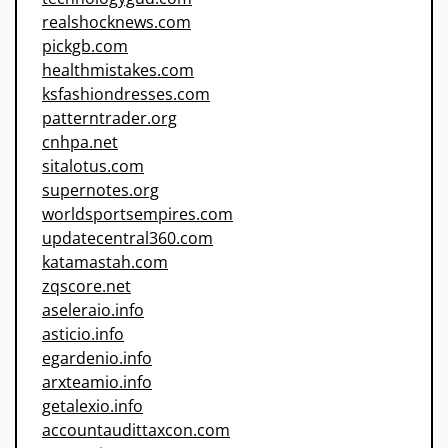
realshocknews.com
pickgb.com
healthmistakes.com
ksfashiondresses.com
patterntrader.org
cnhpa.net
sitalotus.com
supernotes.org
worldsportsempires.com
updatecentral360.com
katamastah.com
zqscore.net
aseleraio.info
asticio.info
egardenio.info
arxteamio.info
getalexio.info
accountaudittaxcon.com