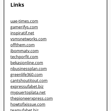
Links
uae-times.com
gamerifys.com
inspiratif.net
vsmsnetworks.com
offthem.com
ibommatv.com
techporfit.com
bekasionline.com
nbusinessplan.com
greenlife360.com
cantshoutitout.com
expressufabet.biz
mypuertoplata.net
thepioneerxpress.com
howtofixissue.com
teamufabet.biz