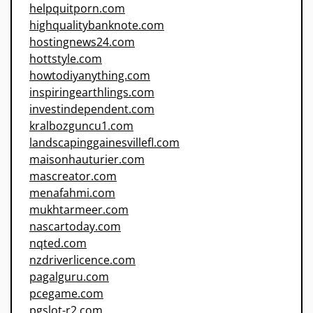
helpquitporn.com
highqualitybanknote.com
hostingnews24.com
hottstyle.com
howtodiyanything.com
inspiringearthlings.com
investindependent.com
kralbozguncu1.com
landscapinggainesvillefl.com
maisonhauturier.com
mascreator.com
menafahmi.com
mukhtarmeer.com
nascartoday.com
nqted.com
nzdriverlicence.com
pagalguru.com
pcegame.com
pgslot-r2.com