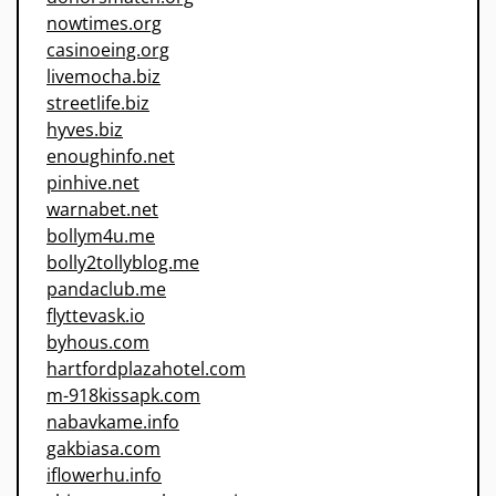
nowtimes.org
casinoeing.org
livemocha.biz
streetlife.biz
hyves.biz
enoughinfo.net
pinhive.net
warnabet.net
bollym4u.me
bolly2tollyblog.me
pandaclub.me
flyttevask.io
byhous.com
hartfordplazahotel.com
m-918kissapk.com
nabavkame.info
gakbiasa.com
iflowerhu.info