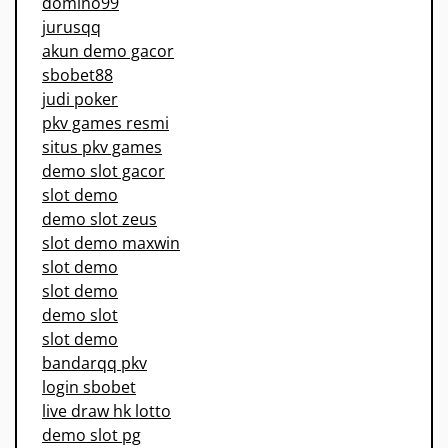
domino99
jurusqq
akun demo gacor
sbobet88
judi poker
pkv games resmi
situs pkv games
demo slot gacor
slot demo
demo slot zeus
slot demo maxwin
slot demo
slot demo
demo slot
slot demo
bandarqq pkv
login sbobet
live draw hk lotto
demo slot pg