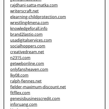
rajdhani-satta-matka.com
writerscraft.net
elearning-childprotection.com
wrestling4mena.com
knowledgeforall.info
brand2lastio.com
usadigitalservices.com
socialhoppers.com
creativedream.net
n2315.com
getwebonline.com
onlyfansheaven.com
lky08.com
ralph-fiennes.net
fielder-maximum-discount.net
fitfllex.com
genesisbusinesscredit.com
inforuang.com