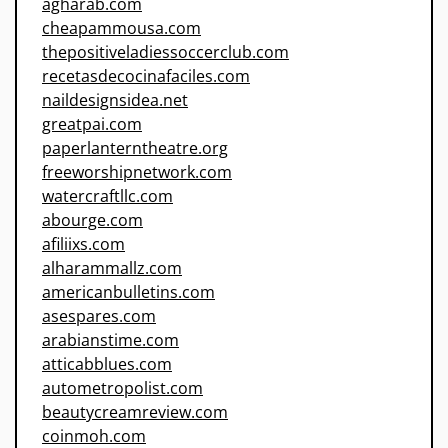
agharab.com
cheapammousa.com
thepositiveladiessoccerclub.com
recetasdecocinafaciles.com
naildesignsidea.net
greatpai.com
paperlanterntheatre.org
freeworshipnetwork.com
watercraftllc.com
abourge.com
afiliixs.com
alharammallz.com
americanbulletins.com
asespares.com
arabianstime.com
atticabblues.com
autometropolist.com
beautycreamreview.com
coinmoh.com