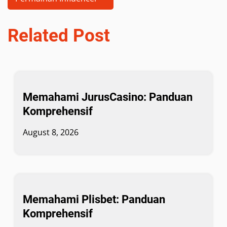
Related Post
Memahami JurusCasino: Panduan
Komprehensif
August 8, 2026
Memahami Plisbet: Panduan
Komprehensif