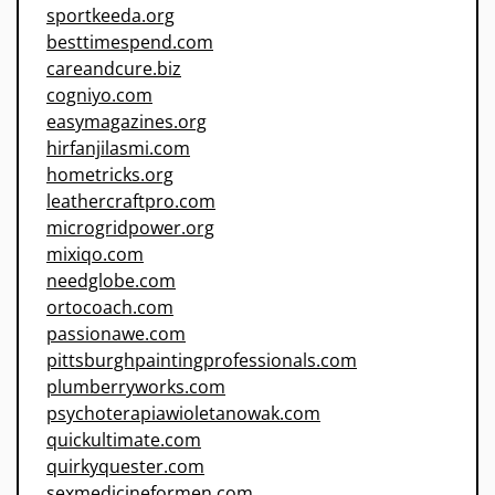
sportkeeda.org
besttimespend.com
careandcure.biz
cogniyo.com
easymagazines.org
hirfanjilasmi.com
hometricks.org
leathercraftpro.com
microgridpower.org
mixiqo.com
needglobe.com
ortocoach.com
passionawe.com
pittsburghpaintingprofessionals.com
plumberryworks.com
psychoterapiawioletanowak.com
quickultimate.com
quirkyquester.com
sexmedicineformen.com