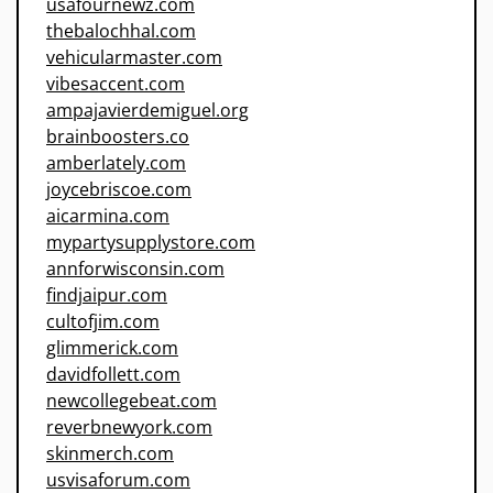
usafournewz.com
thebalochhal.com
vehicularmaster.com
vibesaccent.com
ampajavierdemiguel.org
brainboosters.co
amberlately.com
joycebriscoe.com
aicarmina.com
mypartysupplystore.com
annforwisconsin.com
findjaipur.com
cultofjim.com
glimmerick.com
davidfollett.com
newcollegebeat.com
reverbnewyork.com
skinmerch.com
usvisaforum.com