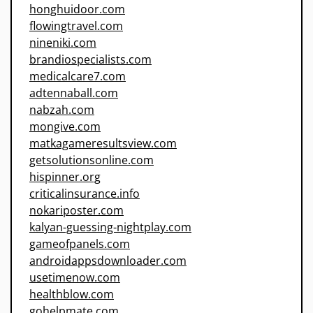
honghuidoor.com
flowingtravel.com
nineniki.com
brandiospecialists.com
medicalcare7.com
adtennaball.com
nabzah.com
mongive.com
matkagameresultsview.com
getsolutionsonline.com
hispinner.org
criticalinsurance.info
nokariposter.com
kalyan-guessing-nightplay.com
gameofpanels.com
androidappsdownloader.com
usetimenow.com
healthblow.com
gohelpmate.com