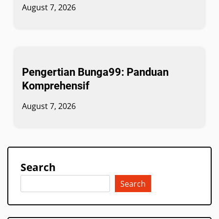
August 7, 2026
Pengertian Bunga99: Panduan
Komprehensif
August 7, 2026
Search
Search