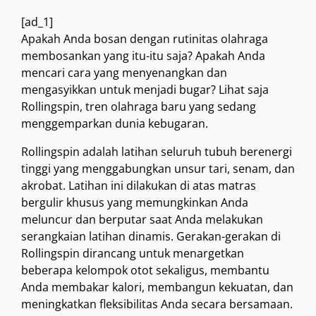
[ad_1]
Apakah Anda bosan dengan rutinitas olahraga
membosankan yang itu-itu saja? Apakah Anda
mencari cara yang menyenangkan dan
mengasyikkan untuk menjadi bugar? Lihat saja
Rollingspin, tren olahraga baru yang sedang
menggemparkan dunia kebugaran.
Rollingspin adalah latihan seluruh tubuh berenergi
tinggi yang menggabungkan unsur tari, senam, dan
akrobat. Latihan ini dilakukan di atas matras
bergulir khusus yang memungkinkan Anda
meluncur dan berputar saat Anda melakukan
serangkaian latihan dinamis. Gerakan-gerakan di
Rollingspin dirancang untuk menargetkan
beberapa kelompok otot sekaligus, membantu
Anda membakar kalori, membangun kekuatan, dan
meningkatkan fleksibilitas Anda secara bersamaan.