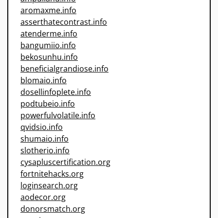
aromaxme.info
asserthatecontrast.info
atenderme.info
bangumiio.info
bekosunhu.info
beneficialgrandiose.info
blomaio.info
dosellinfoplete.info
podtubeio.info
powerfulvolatile.info
qvidsio.info
shumaio.info
slotherio.info
cysapluscertification.org
fortnitehacks.org
loginsearch.org
aodecor.org
donorsmatch.org