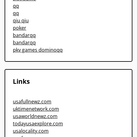
qq
qq
qiu qiu
poker
bandarqq
bandarqq
pkv games dominoqq
Links
usafullnewz.com
uktimenetwork.com
usaworldnewz.com
todayusaexplore.com
usalocality.com