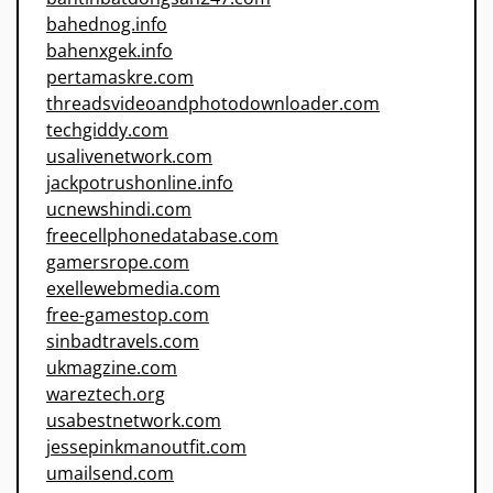
bahednog.info
bahenxgek.info
pertamaskre.com
threadsvideoandphotodownloader.com
techgiddy.com
usalivenetwork.com
jackpotrushonline.info
ucnewshindi.com
freecellphonedatabase.com
gamersrope.com
exellewebmedia.com
free-gamestop.com
sinbadtravels.com
ukmagzine.com
wareztech.org
usabestnetwork.com
jessepinkmanoutfit.com
umailsend.com