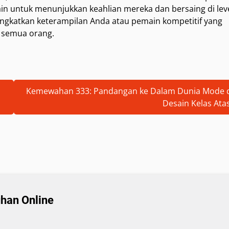
 untuk menunjukkan keahlian mereka dan bersaing di lev
ningkatkan keterampilan Anda atau pemain kompetitif yang
k semua orang.
Kemewahan 333: Pandangan ke Dalam Dunia Mode 
Desain Kelas Ata
han Online