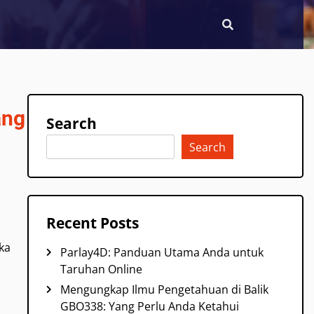
ang
Search
Search
Recent Posts
ka
Parlay4D: Panduan Utama Anda untuk
Taruhan Online
Mengungkap Ilmu Pengetahuan di Balik
GBO338: Yang Perlu Anda Ketahui