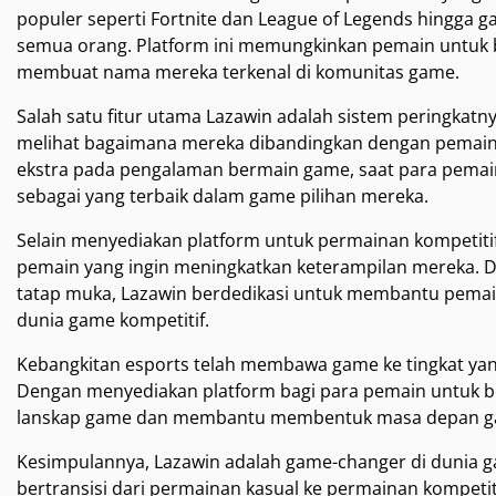
populer seperti Fortnite dan League of Legends hingga g
semua orang. Platform ini memungkinkan pemain untuk 
membuat nama mereka terkenal di komunitas game.
Salah satu fitur utama Lazawin adalah sistem peringk
melihat bagaimana mereka dibandingkan dengan pemain 
ekstra pada pengalaman bermain game, saat para pemai
sebagai yang terbaik dalam game pilihan mereka.
Selain menyediakan platform untuk permainan kompetit
pemain yang ingin meningkatkan keterampilan mereka. Dar
tatap muka, Lazawin berdedikasi untuk membantu pema
dunia game kompetitif.
Kebangkitan esports telah membawa game ke tingkat yang
Dengan menyediakan platform bagi para pemain untuk be
lanskap game dan membantu membentuk masa depan ga
Kesimpulannya, Lazawin adalah game-changer di dunia 
bertransisi dari permainan kasual ke permainan kompeti