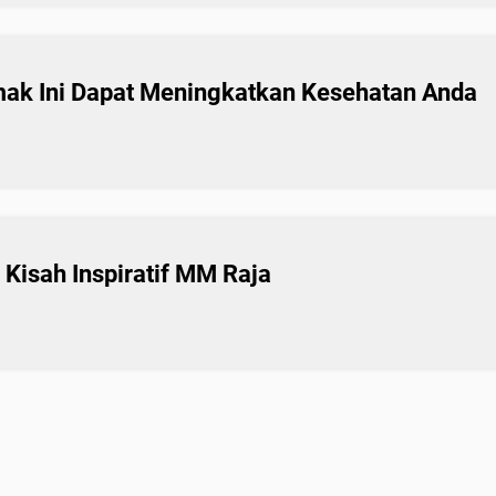
k Ini Dapat Meningkatkan Kesehatan Anda
Kisah Inspiratif MM Raja