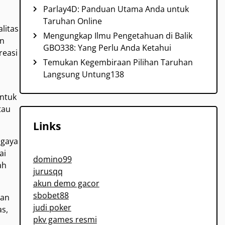
Parlay4D: Panduan Utama Anda untuk
Taruhan Online
litas
Mengungkap Ilmu Pengetahuan di Balik
an
GBO338: Yang Perlu Anda Ketahui
reasi
Temukan Kegembiraan Pilihan Taruhan
Langsung Untung138
untuk
tau
Links
 gaya
ai
domino99
ah
jurusqq
akun demo gacor
sbobet88
dan
judi poker
as,
pkv games resmi