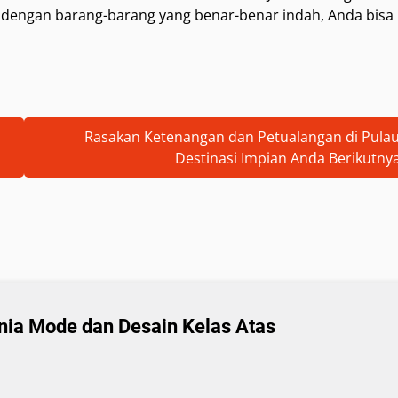
 dengan barang-barang yang benar-benar indah, Anda bisa
Rasakan Ketenangan dan Petualangan di Pulau
Destinasi Impian Anda Berikutny
ia Mode dan Desain Kelas Atas