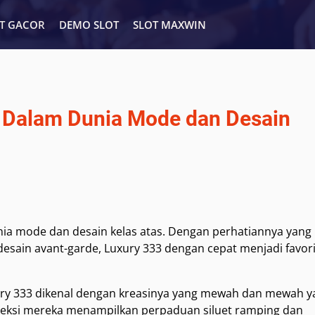
T GACOR
DEMO SLOT
SLOT MAXWIN
Dalam Dunia Mode dan Desain
ia mode dan desain kelas atas. Dengan perhatiannya yang
desain avant-garde, Luxury 333 dengan cepat menjadi favori
xury 333 dikenal dengan kreasinya yang mewah dan mewah y
leksi mereka menampilkan perpaduan siluet ramping dan