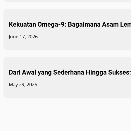
Kekuatan Omega-9: Bagaimana Asam Lema
June 17, 2026
Dari Awal yang Sederhana Hingga Sukses: 
May 29, 2026