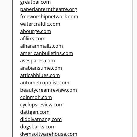
greatpai.com
paperlanterntheatre.org
freeworshipnetwork.com
watercraftllc.com
abourge.com
afiliixs.com
alharammallz.com
americanbulletins.com
asespares.com
arabianstime.com
atticabblues.com
autometropolist.com
beautycreamreview.com
coinmoh.com
cyclopsreview.com
dattgen.com
didoivatnang.com
dogsbarks.com
dwmsoftwarehouse.com