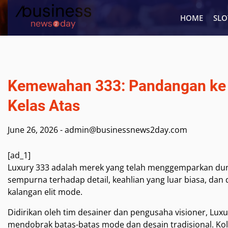
Skip
to
HOME
SLO
content
Kemewahan 333: Pandangan ke 
Kelas Atas
June 26, 2026
-
admin@businessnews2day.com
[ad_1]
Luxury 333 adalah merek yang telah menggemparkan dun
sempurna terhadap detail, keahlian yang luar biasa, dan 
kalangan elit mode.
Didirikan oleh tim desainer dan pengusaha visioner, Lu
mendobrak batas-batas mode dan desain tradisional. Ko