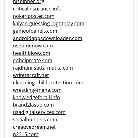
hispinner.org
criticalinsurance.info
nokariposter.com
kalyan-guessing-nightplay.com
gameofpanels.com
androidappsdownloader.com
usetimenow.com
healthblow.com
gohelpmate.com
rajdhani-satta-matka.com
writerscraft.net
elearning-childprotection.com
wrestling4mena.com
knowledgeforall.info
brand2lastio.com
usadigitalservices.com
socialhoppers.com
creativedream.net
n2315.com