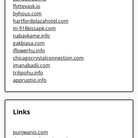
flyttevask.io
byhous.com
hartfordplazahotel.com
m-918kissapk.com
nabavkame.info
gakbiasa.com
iflowerhu.info
chicagocrystalconnection.com
imanabadii.com
trilipohu.info
appruptio.info
Links
punjwanis.com