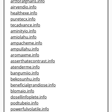
artforafghans.info
airvendio.info
healthexe.info
puretecx.info
tecadvance.info
aminityio.info
amiolahu.info
ampacheme.info
ampullahu.info
aromaxme.info
asserthatecontrast.info
atenderme.info
bangumiio.info
bekosunhu.info
beneficialgrandiose.info
blomaio.info
dosellinfoplete.info
podtubeio.info
powerfulvolatile.info