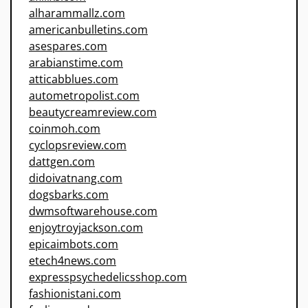
alharammallz.com
americanbulletins.com
asespares.com
arabianstime.com
atticabblues.com
autometropolist.com
beautycreamreview.com
coinmoh.com
cyclopsreview.com
dattgen.com
didoivatnang.com
dogsbarks.com
dwmsoftwarehouse.com
enjoytroyjackson.com
epicaimbots.com
etech4news.com
expresspsychedelicsshop.com
fashionistani.com