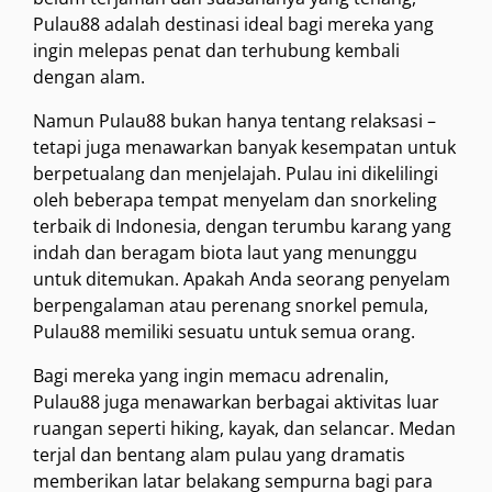
Pulau88 adalah destinasi ideal bagi mereka yang
ingin melepas penat dan terhubung kembali
dengan alam.
Namun Pulau88 bukan hanya tentang relaksasi –
tetapi juga menawarkan banyak kesempatan untuk
berpetualang dan menjelajah. Pulau ini dikelilingi
oleh beberapa tempat menyelam dan snorkeling
terbaik di Indonesia, dengan terumbu karang yang
indah dan beragam biota laut yang menunggu
untuk ditemukan. Apakah Anda seorang penyelam
berpengalaman atau perenang snorkel pemula,
Pulau88 memiliki sesuatu untuk semua orang.
Bagi mereka yang ingin memacu adrenalin,
Pulau88 juga menawarkan berbagai aktivitas luar
ruangan seperti hiking, kayak, dan selancar. Medan
terjal dan bentang alam pulau yang dramatis
memberikan latar belakang sempurna bagi para