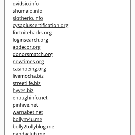
qvidsio.info
shumaio.info
slotherio.info
cysapluscertification.org
fortnitehacks.org
loginsearch.org
aodecor.org
donorsmatch.org
nowtimes.org
casinoeing.org
livemocha.biz
streetlife.biz
hyves.biz
enoughinfo.net
pinhive.net
warnabet.net
bollym4u.me
bolly2tollyblog.me
pandaclub.me