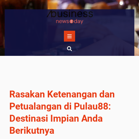
Skip
to
content
Rasakan Ketenangan dan
Petualangan di Pulau88:
Destinasi Impian Anda
Berikutnya