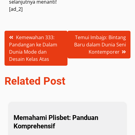
selanjutnya menanti!
[ad_2]
Post
Kemewahan 333:
Temui Imbajp: Bintang
Pandangan ke Dalam
Baru dalam Dunia Seni
navigation
Dunia Mode dan
Kontemporer
Desain Kelas Atas
Related Post
Memahami Plisbet: Panduan
Komprehensif