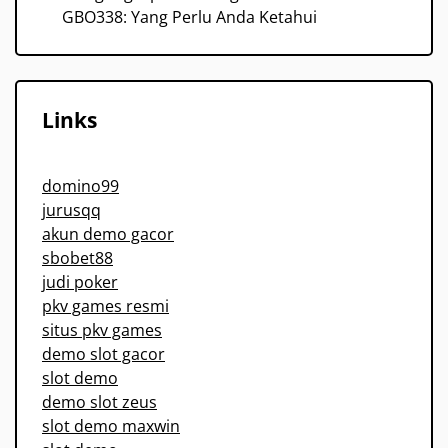
GBO338: Yang Perlu Anda Ketahui
Links
domino99
jurusqq
akun demo gacor
sbobet88
judi poker
pkv games resmi
situs pkv games
demo slot gacor
slot demo
demo slot zeus
slot demo maxwin