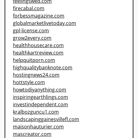
feelingswed.com
firecabal.com
forbessmagazine.com
globalmarketlivetoday.com
gpl-license.com
grow2every.com
healthhousecare.com
healthkartreview.com
helpquitporn.com
highqualitybanknote.com
hostingnews24.com
hottstyle.com
howtodiyanything.com
inspiringearthlings.com
investindependent.com
kralbozguncu1.com
landscapinggainesvillefl.com
maisonhauturier.com
mascreator.com