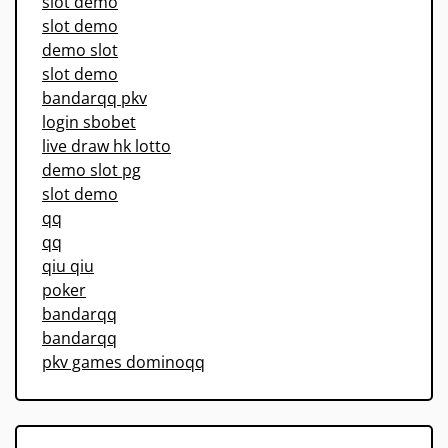
slot demo
slot demo
demo slot
slot demo
bandarqq pkv
login sbobet
live draw hk lotto
demo slot pg
slot demo
qq
qq
qiu qiu
poker
bandarqq
bandarqq
pkv games dominoqq