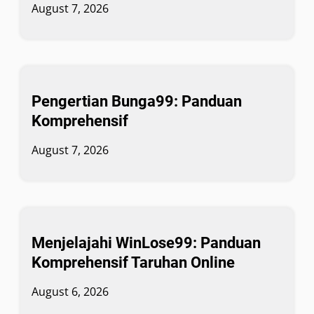
August 7, 2026
Pengertian Bunga99: Panduan
Komprehensif
August 7, 2026
Menjelajahi WinLose99: Panduan
Komprehensif Taruhan Online
August 6, 2026