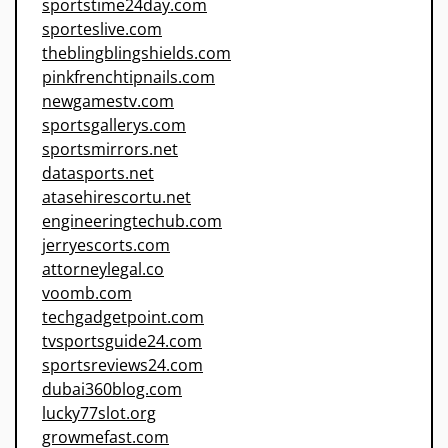
sportstime24day.com
sporteslive.com
theblingblingshields.com
pinkfrenchtipnails.com
newgamestv.com
sportsgallerys.com
sportsmirrors.net
datasports.net
atasehirescortu.net
engineeringtechub.com
jerryescorts.com
attorneylegal.co
voomb.com
techgadgetpoint.com
tvsportsguide24.com
sportsreviews24.com
dubai360blog.com
lucky77slot.org
growmefast.com