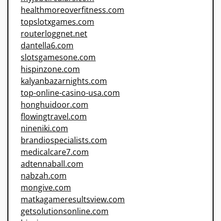
healthmoreoverfitness.com
topslotxgames.com
routerloggnet.net
dantella6.com
slotsgamesone.com
hispinzone.com
kalyanbazarnights.com
top-online-casino-usa.com
honghuidoor.com
flowingtravel.com
nineniki.com
brandiospecialists.com
medicalcare7.com
adtennaball.com
nabzah.com
mongive.com
matkagameresultsview.com
getsolutionsonline.com