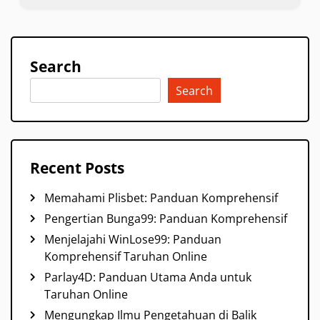
Search
Search
Recent Posts
Memahami Plisbet: Panduan Komprehensif
Pengertian Bunga99: Panduan Komprehensif
Menjelajahi WinLose99: Panduan
Komprehensif Taruhan Online
Parlay4D: Panduan Utama Anda untuk
Taruhan Online
Mengungkap Ilmu Pengetahuan di Balik