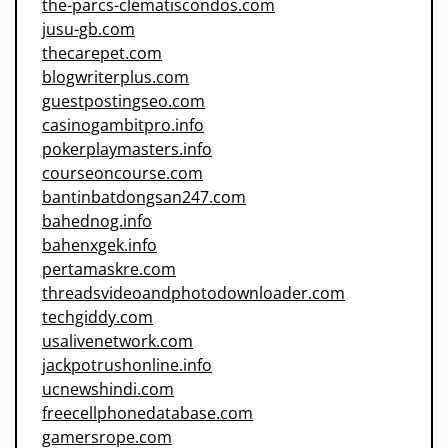
the-parcs-clematiscondos.com
jusu-gb.com
thecarepet.com
blogwriterplus.com
guestpostingseo.com
casinogambitpro.info
pokerplaymasters.info
courseoncourse.com
bantinbatdongsan247.com
bahednog.info
bahenxgek.info
pertamaskre.com
threadsvideoandphotodownloader.com
techgiddy.com
usalivenetwork.com
jackpotrushonline.info
ucnewshindi.com
freecellphonedatabase.com
gamersrope.com