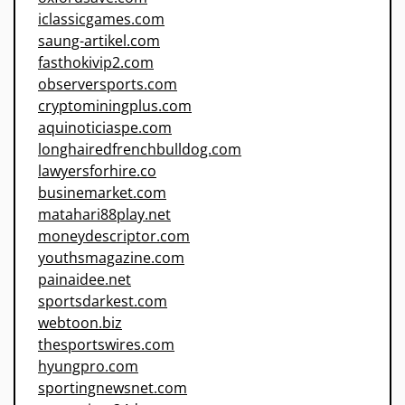
iclassicgames.com
saung-artikel.com
fasthokivip2.com
observersports.com
cryptominingplus.com
aquinoticiaspe.com
longhairedfrenchbulldog.com
lawyersforhire.co
businemarket.com
matahari88play.net
moneydescriptor.com
youthsmagazine.com
painaidee.net
sportsdarkest.com
webtoon.biz
thesportswires.com
hyungpro.com
sportingnewsnet.com