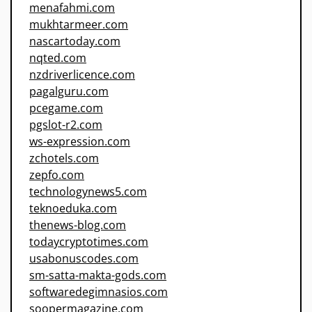
menafahmi.com
mukhtarmeer.com
nascartoday.com
nqted.com
nzdriverlicence.com
pagalguru.com
pcegame.com
pgslot-r2.com
ws-expression.com
zchotels.com
zepfo.com
technologynews5.com
teknoeduka.com
thenews-blog.com
todaycryptotimes.com
usabonuscodes.com
sm-satta-makta-gods.com
softwaredegimnasios.com
soopermagazine.com