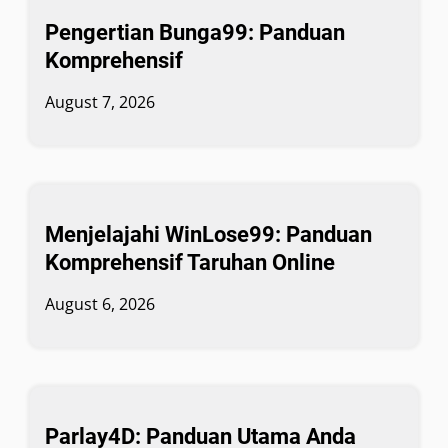
Pengertian Bunga99: Panduan
Komprehensif
August 7, 2026
Menjelajahi WinLose99: Panduan
Komprehensif Taruhan Online
August 6, 2026
Parlay4D: Panduan Utama Anda