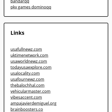
bandarqq
pkv games dominoqq
Links
usafullnewz.com
uktimenetwork.com
usaworldnewz.com
todayusaexplore.com
usalocality.com
usafournewz.com
thebalochhal.com
vehicularmaster.com
vibesaccent.com
ampajavierdemiguel.org
brainboosters.co