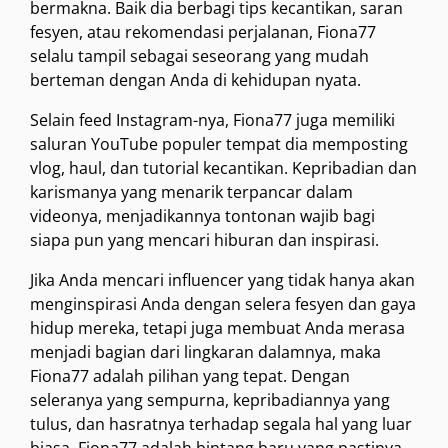
bermakna. Baik dia berbagi tips kecantikan, saran
fesyen, atau rekomendasi perjalanan, Fiona77
selalu tampil sebagai seseorang yang mudah
berteman dengan Anda di kehidupan nyata.
Selain feed Instagram-nya, Fiona77 juga memiliki
saluran YouTube populer tempat dia memposting
vlog, haul, dan tutorial kecantikan. Kepribadian dan
karismanya yang menarik terpancar dalam
videonya, menjadikannya tontonan wajib bagi
siapa pun yang mencari hiburan dan inspirasi.
Jika Anda mencari influencer yang tidak hanya akan
menginspirasi Anda dengan selera fesyen dan gaya
hidup mereka, tetapi juga membuat Anda merasa
menjadi bagian dari lingkaran dalamnya, maka
Fiona77 adalah pilihan yang tepat. Dengan
seleranya yang sempurna, kepribadiannya yang
tulus, dan hasratnya terhadap segala hal yang luar