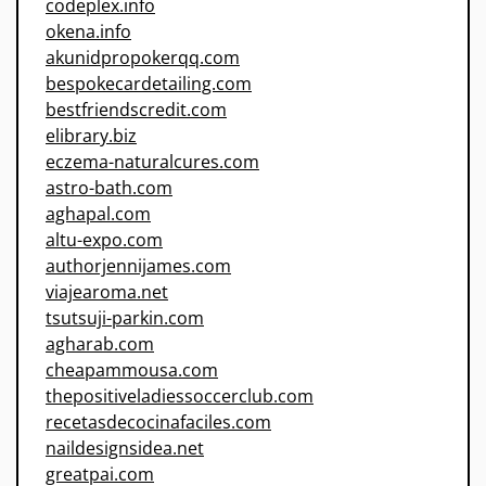
codeplex.info
okena.info
akunidpropokerqq.com
bespokecardetailing.com
bestfriendscredit.com
elibrary.biz
eczema-naturalcures.com
astro-bath.com
aghapal.com
altu-expo.com
authorjennijames.com
viajearoma.net
tsutsuji-parkin.com
agharab.com
cheapammousa.com
thepositiveladiessoccerclub.com
recetasdecocinafaciles.com
naildesignsidea.net
greatpai.com