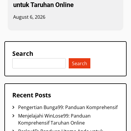
untuk Taruhan Online
August 6, 2026
Search
Search
Recent Posts
Pengertian Bunga99: Panduan Komprehensif
Menjelajahi WinLose99: Panduan
Komprehensif Taruhan Online