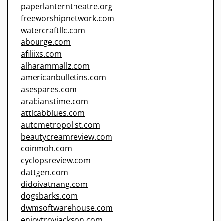
paperlanterntheatre.org
freeworshipnetwork.com
watercraftllc.com
abourge.com
afiliixs.com
alharammallz.com
americanbulletins.com
asespares.com
arabianstime.com
atticabblues.com
autometropolist.com
beautycreamreview.com
coinmoh.com
cyclopsreview.com
dattgen.com
didoivatnang.com
dogsbarks.com
dwmsoftwarehouse.com
enjoytroyjackson.com