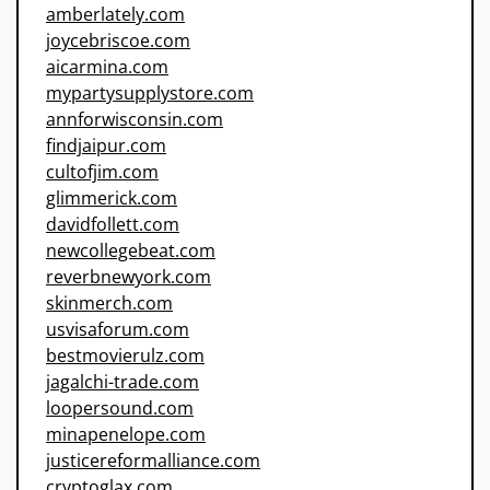
amberlately.com
joycebriscoe.com
aicarmina.com
mypartysupplystore.com
annforwisconsin.com
findjaipur.com
cultofjim.com
glimmerick.com
davidfollett.com
newcollegebeat.com
reverbnewyork.com
skinmerch.com
usvisaforum.com
bestmovierulz.com
jagalchi-trade.com
loopersound.com
minapenelope.com
justicereformalliance.com
cryptoglax.com